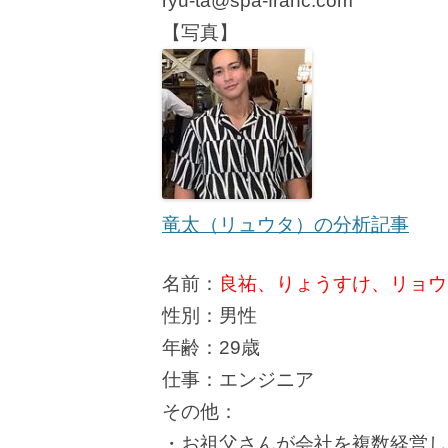
ryu-ta@spa-franc.com
【写真】
竜太（リュウタ）の分析記事
名前：
良祐、りょうすけ、リョウス
性別：男性
年齢：29歳
仕事：エンジニア
その他：
・お祖父さんが会社を複数経営し