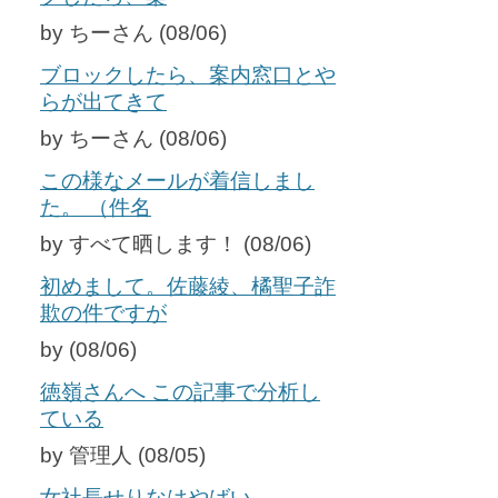
by ちーさん (08/06)
ブロックしたら、案内窓口とや
らが出てきて
by ちーさん (08/06)
この様なメールが着信しまし
た。 （件名
by すべて晒します！ (08/06)
初めまして。佐藤綾、橘聖子詐
欺の件ですが
by (08/06)
徳嶺さんへ この記事で分析し
ている
by 管理人 (08/05)
女社長せりなはやばい