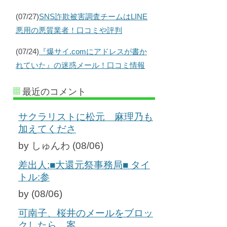
(07/27)
SNS詐欺被害調査チームはLINE
悪用の悪質業者！口コミや評判
(07/24)
『爆サイ.comにアドレスが書か
れていた』の迷惑メール！口コミ情報
最近のコメント
サクラリストに松元 麻理乃も
加えてくださ
by しゅんわ (08/06)
差出人:■大還元祭事務局■ タイ
トル:参
by (08/06)
可南子、桜井のメールをブロッ
クしたら、案