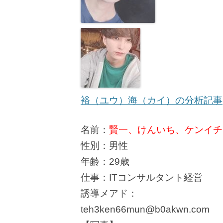
裕（ユウ）海（カイ）の分析記事
名前：
賢一、けんいち、ケンイチ、K
性別：男性
年齢：29歳
仕事：ITコンサルタント経営
誘導メアド：
teh3ken66mun@b0akwn.com