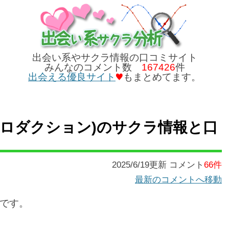
出会い系やサクラ情報の口コミサイト
みんなのコメント数
167426
件
出会える優良サイト
もまとめてます。
jp】(プロダクション)のサクラ情報と口
2025/6/19更新 コメント
66件
最新のコメントへ移動
です。