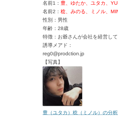
名前1：
豊、ゆたか、ユタカ、YUT
名前2：
稔、みのる、ミノル、MIN
性別：男性
年齢：28歳
特徴：お爺さんが会社を経営して
誘導メアド：
reg0@prodction.jp
【写真】
豊（ユタカ）稔（ミノル）の分析