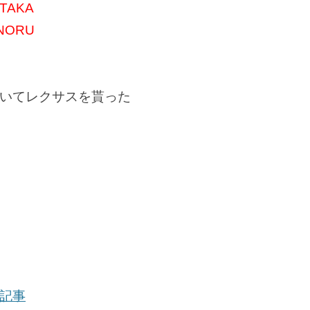
AKA
ORU
いてレクサスを貰った
記事