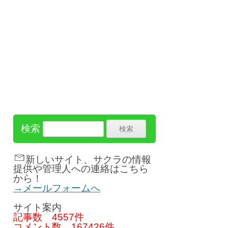
検索
新しいサイト、サクラの情報
提供や管理人への連絡はこちら
から！
→メールフォームへ
サイト案内
記事数
4557件
コメント数
167426件