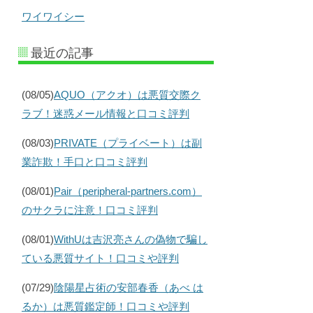
ワイワイシー
最近の記事
(08/05)
AQUO（アクオ）は悪質交際ク
ラブ！迷惑メール情報と口コミ評判
(08/03)
PRIVATE（プライベート）は副
業詐欺！手口と口コミ評判
(08/01)
Pair（peripheral-partners.com）
のサクラに注意！口コミ評判
(08/01)
WithUは吉沢亮さんの偽物で騙し
ている悪質サイト！口コミや評判
(07/29)
陰陽星占術の安部春香（あべ は
るか）は悪質鑑定師！口コミや評判