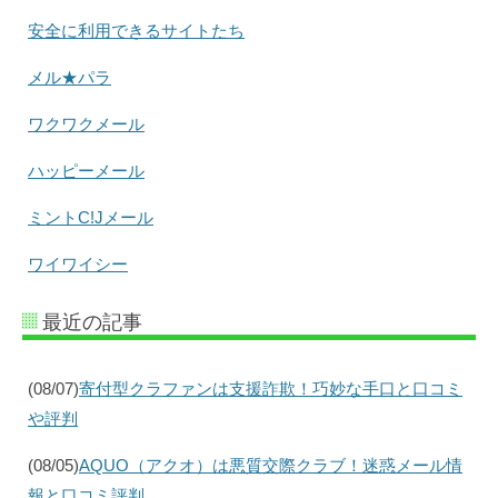
安全に利用できるサイトたち
メル★パラ
ワクワクメール
ハッピーメール
ミントC!Jメール
ワイワイシー
最近の記事
(08/07)
寄付型クラファンは支援詐欺！巧妙な手口と口コミ
や評判
(08/05)
AQUO（アクオ）は悪質交際クラブ！迷惑メール情
報と口コミ評判