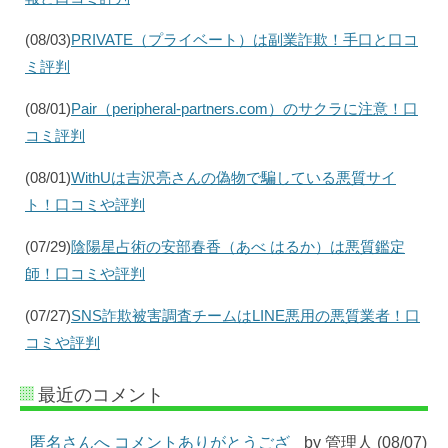
(08/03)
PRIVATE（プライベート）は副業詐欺！手口と口コ
ミ評判
(08/01)
Pair（peripheral-partners.com）のサクラに注意！口
コミ評判
(08/01)
WithUは吉沢亮さんの偽物で騙している悪質サイ
ト！口コミや評判
(07/29)
陰陽星占術の安部春香（あべ はるか）は悪質鑑定
師！口コミや評判
(07/27)
SNS詐欺被害調査チームはLINE悪用の悪質業者！口
コミや評判
最近のコメント
匿名さんへ コメントありがとうござ
by 管理人 (08/07)