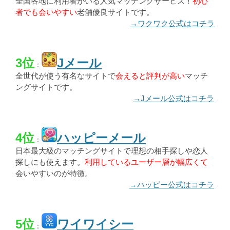
全国各地に利用者がいる人気マッチングサービス！
初心
者でも会いやすい
老舗優良サイトです。
→ワクワク公式はコチラ
3位
Jメール
：
全世代が使う有名なサイトで
会えると評判が高い
マッチ
ングサイトです。
→Jメール公式はコチラ
4位
ハッピーメール
：
日本最大級のマッチングサイトで理想の相手探しや恋人
探しにも使えます。
利用しているユーザー層が幅広くて
会いやすいのが特徴。
→ハッピー公式はコチラ
5位
ワイワイシー
：