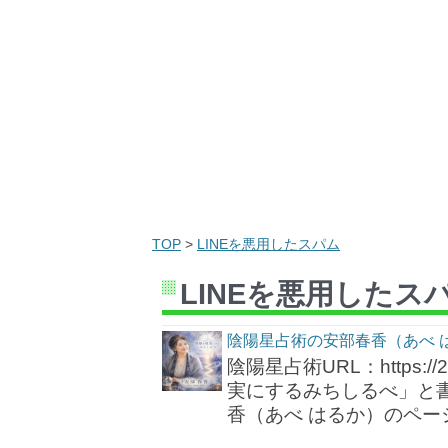
TOP
>
LINEを悪用したスパム
LINEを悪用したス
陰陽星占術の安部春香（あべ 
陰陽星占術URL：https:/
実にするみちしるべ」と
香（あべ はるか）のペー