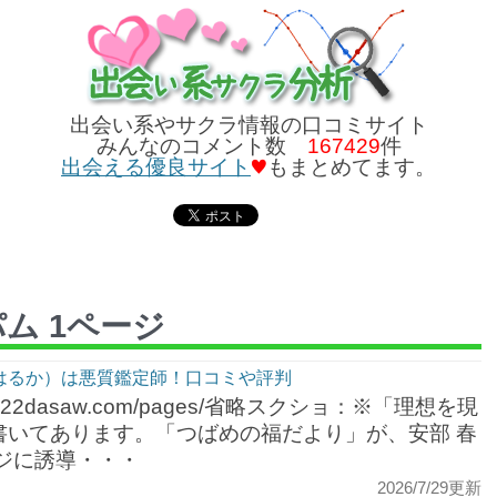
出会い系やサクラ情報の口コミサイト
みんなのコメント数
167429
件
出会える優良サイト
もまとめてます。
パム 1ページ
はるか）は悪質鑑定師！口コミや評判
/222dasaw.com/pages/省略スクショ：※「理想を現
書いてあります。「つばめの福だより」が、安部 春
ジに誘導・・・
2026/7/29更新