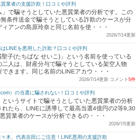
悪質業者の支援詐欺！口コミや評判
ム」で騙そうとしていた悪質業者の分析です。この
00円の無条件送金で騙そうとしている詐欺のケースが分
ディアンの島原玲奈と同じ名前を使・・・
2026/7/14更新
はLINEを悪用した詐欺？口コミや評判
橘聖子(たちばな せいこ)」という名前を使っている
の二人は、財産分与で騙そうとしている架空人物
できます。同じ名前のLINEアカウ・・・
2026/7/14更新 コメント
5件
ion-lp.com）の当選に騙されない！口コミや評判
」というサイトで騙そうとしていた悪質業者の分析
たら、LINEに誘導して最高当選4億円の2等9,30
る悪質業者のケースが分析できるの・・・
2026/7/5更新
々木、代表吉田にご注意！LINE悪用の支援詐欺