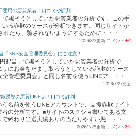
NE悪用の悪質業者！口コミや評判
ム」で騙そうとしていた悪質業者の分析です。この手
ている詐欺のケースが分析できます。同じサイトか
導されたら、騙されないようにするために・・・
2026/8/3更新 コメント
4件
当『SNS安全管理委員会』にご注意！
億円配当」で騙そうとしていた悪質業者の分析で
エサにお金をだまし取ろうとしている詐欺のケース
安全管理委員会』と同じ名前を使うLINEア・・・
2026/7/27更新
欺誘導の悪質LINE垢！口コミ評判
う名前を使うLINEアカウントで、支援詐欺サイト
業者の分析です。■サイトのスクショ書いてある文
日で終わり当選実績ありの当たりやすい懸・・・
2026/7/29更新 コメント
2件