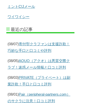
ミントC!Jメール
ワイワイシー
最近の記事
(08/07)
寄付型クラファンは支援詐欺！
巧妙な手口と口コミや評判
(08/05)
AQUO（アクオ）は悪質交際ク
ラブ！迷惑メール情報と口コミ評判
(08/03)
PRIVATE（プライベート）は副
業詐欺！手口と口コミ評判
(08/01)
Pair（peripheral-partners.com）
のサクラに注意！口コミ評判