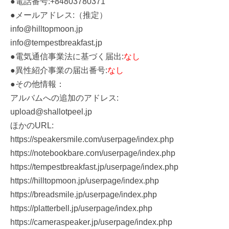
●電話番号:+84803780371
●メールアドレス:（推定）
info@hilltopmoon.jp
info@tempestbreakfast.jp
●電気通信事業法に基づく届出:
なし
●異性紹介事業の届出番号:
なし
●その他情報：
アルバムへの追加のアドレス:
upload@shallotpeel.jp
ほかのURL:
https://speakersmile.com/userpage/index.php
https://notebookbare.com/userpage/index.php
https://tempestbreakfast.jp/userpage/index.php
https://hilltopmoon.jp/userpage/index.php
https://breadsmile.jp/userpage/index.php
https://platterbell.jp/userpage/index.php
https://cameraspeaker.jp/userpage/index.php