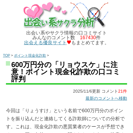
出会い系やサクラ情報の口コミサイト
みんなのコメント数
167430
件
出会える優良サイト
もまとめてます。
TOP
>
ポイント現金化詐欺
>
600万円分の「リョウスケ」に注
意！ポイント現金化詐欺の口コミ
評判
2025/11/6更新 コメント
21件
最新のコメントへ移動
今回は「りょうすけ」という名前で600万円分のポイン
トを振り込んだと連絡してくる詐欺師についての分析で
す。これは、現金化詐欺の悪質業者のケースが予想でき