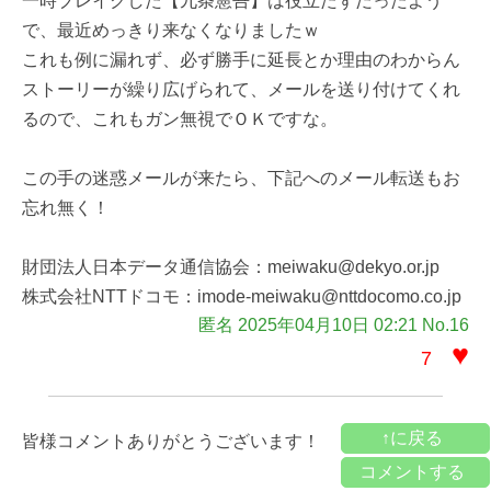
一時ブレイクした【九条憲吾】は役立たずだったよう
で、最近めっきり来なくなりましたｗ
これも例に漏れず、必ず勝手に延長とか理由のわからん
ストーリーが繰り広げられて、メールを送り付けてくれ
るので、これもガン無視でＯＫですな。
この手の迷惑メールが来たら、下記へのメール転送もお
忘れ無く！
財団法人日本データ通信協会：meiwaku@dekyo.or.jp
株式会社NTTドコモ：imode-meiwaku@nttdocomo.co.jp
匿名 2025年04月10日 02:21 No.16
♥
7
↑に戻る
皆様コメントありがとうございます！
コメントする