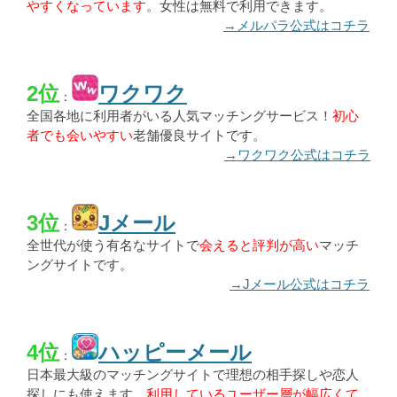
やすくなっています
。女性は無料で利用できます。
→メルパラ公式はコチラ
2位
ワクワク
：
全国各地に利用者がいる人気マッチングサービス！
初心
者でも会いやすい
老舗優良サイトです。
→ワクワク公式はコチラ
3位
Jメール
：
全世代が使う有名なサイトで
会えると評判が高い
マッチ
ングサイトです。
→Jメール公式はコチラ
4位
ハッピーメール
：
日本最大級のマッチングサイトで理想の相手探しや恋人
探しにも使えます。
利用しているユーザー層が幅広くて