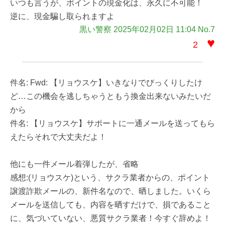
いつも言うが、ポイントの現金化は、永久に不可能！
逆に、現金騙し取られますよ
黒い警察 2025年02月02日 11:04 No.7
♥
2
件名: Fwd: 【リョウスケ】いきなりでびっくりしたけ
ど…この機会を逃しちゃうともう換金出来ないみたいだ
から
件名: 【リョウスケ】サポートに一通メールを送ってもら
えたらそれで大丈夫だよ！
他にも一件メール着弾したが、省略
感想:(リョウスケ)という、サクラ業者からの、ポイント
譲渡詐欺メールの、新件名なので、晒しました。いくら
メールを送信しても、内容を晒すだけで、損であること
に、気づいていない、悪質サクラ業者！今すぐ辞めよ！