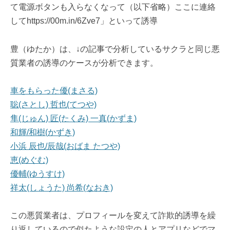
て電源ボタンも入らなくなって（以下省略）ここに連絡
してhttps://00m.in/6Zve7」といって誘導
豊（ゆたか）は、↓の記事で分析しているサクラと同じ悪
質業者の誘導のケースが分析できます。
車をもらった優(まさる)
聡(さとし) 哲也(てつや)
隼(じゅん) 匠(たくみ) 一真(かずま)
和輝/和樹(かずき)
小浜 辰也/辰哉(おばま たつや)
恵(めぐむ)
優輔(ゆうすけ)
祥太(しょうた) 尚希(なおき)
この悪質業者は、プロフィールを変えて詐欺的誘導を繰
り返しているので似たような設定の人とアプリなどでマ