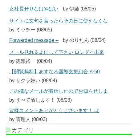
女社長せりなはやばい
by 伊藤 (08/05)
サイトに文句を言ったらその日に使えなくな
by ミッチー (08/05)
Forwarded message --
by のりたん (08/04)
メール見れるよにして下さい ロングイ出来
by 徳嶺裕一 (08/04)
【閲覧無料】あすなろ国際支援組合 ※50
by サクラ嫌い (08/04)
この様なメールが着信したのでお知らせしま
by すべて晒します！ (08/03)
皆様コメントありがとうございます！ は
by 管理人 (08/03)
カテゴリ