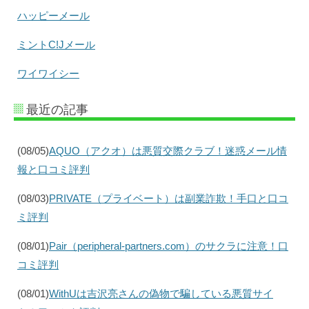
ハッピーメール
ミントC!Jメール
ワイワイシー
最近の記事
(08/05)
AQUO（アクオ）は悪質交際クラブ！迷惑メール情
報と口コミ評判
(08/03)
PRIVATE（プライベート）は副業詐欺！手口と口コ
ミ評判
(08/01)
Pair（peripheral-partners.com）のサクラに注意！口
コミ評判
(08/01)
WithUは吉沢亮さんの偽物で騙している悪質サイ