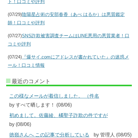
ト！口コミや評判
(07/29)
陰陽星占術の安部春香（あべ はるか）は悪質鑑定
師！口コミや評判
(07/27)
SNS詐欺被害調査チームはLINE悪用の悪質業者！口
コミや評判
(07/24)
『爆サイ.comにアドレスが書かれていた』の迷惑メ
ール！口コミ情報
最近のコメント
この様なメールが着信しました。 （件名
by すべて晒します！ (08/06)
初めまして。佐藤綾、橘聖子詐欺の件ですが
by (08/06)
徳嶺さんへ この記事で分析している
by 管理人 (08/05)