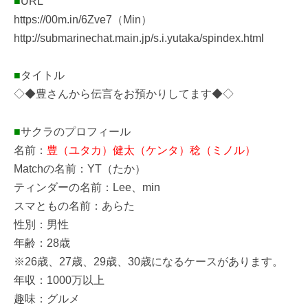
■
URL
https://00m.in/6Zve7（Min）
http://submarinechat.main.jp/s.i.yutaka/spindex.html
■
タイトル
◇◆豊さんから伝言をお預かりしてます◆◇
■
サクラのプロフィール
名前：
豊（ユタカ）健太（ケンタ）稔（ミノル）
Matchの名前：YT（たか）
ティンダーの名前：Lee、min
スマともの名前：あらた
性別：男性
年齢：28歳
※26歳、27歳、29歳、30歳になるケースがあります。
年収：1000万以上
趣味：グルメ