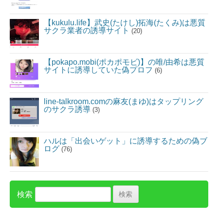
【kukulu.life】武史(たけし)拓海(たくみ)は悪質
サクラ業者の誘導サイト
(20)
【pokapo.mobi(ポカポモビ)】の唯/由希は悪質
サイトに誘導していた偽プロフ
(6)
line-talkroom.comの麻友(まゆ)はタップリング
のサクラ誘導
(3)
ハルは「出会いゲット」に誘導するための偽ブ
ログ
(76)
検索