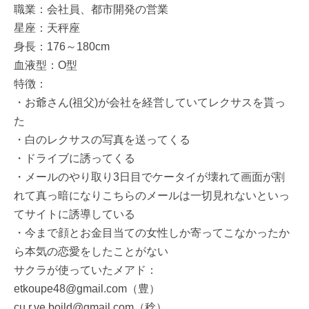
職業：会社員、都市開発の営業
星座：天秤座
身長：176～180cm
血液型：O型
特徴：
・お爺さん(祖父)が会社を経営していてレクサスを貰っ
た
・白のレクサスの写真を送ってくる
・ドライブに誘ってくる
・メールのやり取り3日目でケータイが壊れて画面が割
れて真っ暗になりこちらのメールは一切見れないといっ
てサイトに誘導している
・今まで顔とお金目当ての女性しか寄ってこなかったか
ら本気の恋愛をしたことがない
サクラが使っていたメアド：
etkoupe48@gmail.com（豊）
cu.r.ve.boild@gmail.com（稔）