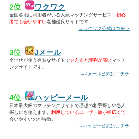
2位
ワクワク
：
全国各地に利用者がいる人気マッチングサービス！
初心
者でも会いやすい
老舗優良サイトです。
→ワクワク公式はコチラ
3位
Jメール
：
全世代が使う有名なサイトで
会えると評判が高い
マッチ
ングサイトです。
→Jメール公式はコチラ
4位
ハッピーメール
：
日本最大級のマッチングサイトで理想の相手探しや恋人
探しにも使えます。
利用しているユーザー層が幅広くて
会いやすいのが特徴。
→ハッピー公式はコチラ