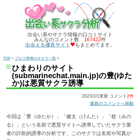
出会い系やサクラ情報の口コミサイト
みんなのコメント数
167422
件
出会える優良サイト
もまとめてます。
TOP
>
プロフ誘導のサクラ一覧
>
ひまわりのサイト
(submarinechat.main.jp)の豊(ゆた
か)は悪質サクラ誘導
2023/2/1更新 コメント
2件
最新のコメントへ移動
今回は「豊（ゆたか）」「健太（けんた）」「稔（みの
る）」という名前で悪質サイトへ誘導していたサクラ業
者の詐欺的誘導の分析です。このサクラは名前や写真が