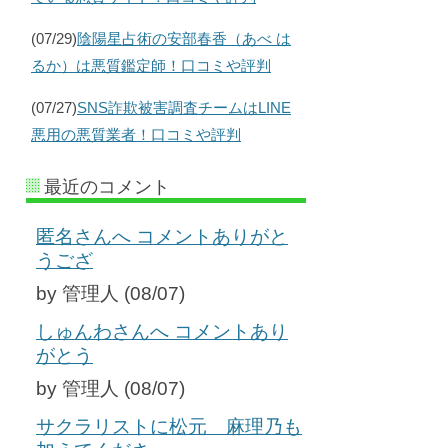
(07/29)
陰陽星占術の安部春香（あべ は
るか）は悪質鑑定師！口コミや評判
(07/27)
SNS詐欺被害調査チームはLINE
悪用の悪質業者！口コミや評判
最近のコメント
匿名さんへ コメントありがと
うござ
by 管理人 (08/07)
しゅんわさんへ コメントあり
がとう
by 管理人 (08/07)
サクラリストに松元 麻理乃も