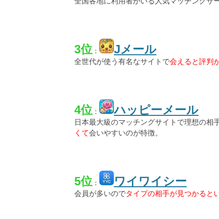
全国各地に利用者がいる人気マッチングサ
3位
Jメール
：
全世代が使う有名なサイトで
会えると評判
4位
ハッピーメール
：
日本最大級のマッチングサイトで理想の相
くて
会いやすいのが特徴。
5位
ワイワイシー
：
会員が多いので
タイプの相手が見つかると