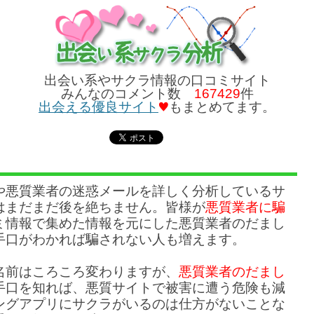
出会い系やサクラ情報の口コミサイト
みんなのコメント数
167429
件
出会える優良サイト
もまとめてます。
や悪質業者の迷惑メールを詳しく分析しているサ
はまだまだ後を絶ちません。皆様が
悪質業者に騙
ミ情報で集めた情報を元にした悪質業者のだまし
手口がわかれば騙されない人も増えます。
名前はころころ変わりますが、
悪質業者のだまし
手口を知れば、悪質サイトで被害に遭う危険も減
ングアプリにサクラがいるのは仕方がないことな