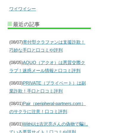
ワイワイシー
最近の記事
(08/07)
寄付型クラファンは支援詐欺！
巧妙な手口と口コミや評判
(08/05)
AQUO（アクオ）は悪質交際ク
ラブ！迷惑メール情報と口コミ評判
(08/03)
PRIVATE（プライベート）は副
業詐欺！手口と口コミ評判
(08/01)
Pair（peripheral-partners.com）
のサクラに注意！口コミ評判
(08/01)
WithUは吉沢亮さんの偽物で騙し
ている悪質サイト！口コミや評判