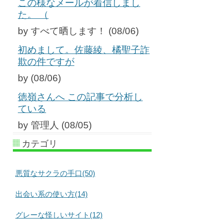
この様なメールが着信しまし
た。 （
by すべて晒します！ (08/06)
初めまして。佐藤綾、橘聖子詐
欺の件ですが
by (08/06)
徳嶺さんへ この記事で分析し
ている
by 管理人 (08/05)
カテゴリ
悪質なサクラの手口(50)
出会い系の使い方(14)
グレーな怪しいサイト(12)