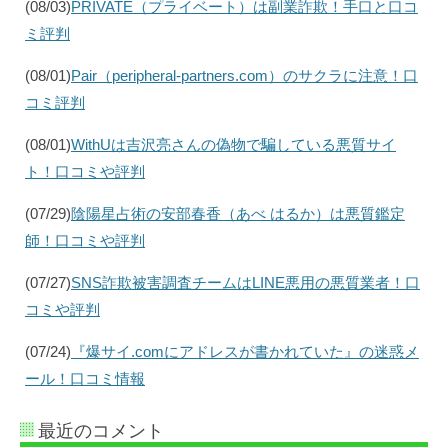
(08/03)
PRIVATE（プライベート）は副業詐欺！手口と口コ
ミ評判
(08/01)
Pair（peripheral-partners.com）のサクラに注意！口
コミ評判
(08/01)
WithUは吉沢亮さんの偽物で騙している悪質サイ
ト！口コミや評判
(07/29)
陰陽星占術の安部春香（あべ はるか）は悪質鑑定
師！口コミや評判
(07/27)
SNS詐欺被害調査チームはLINE悪用の悪質業者！口
コミや評判
(07/24)
『爆サイ.comにアドレスが書かれていた』の迷惑メ
ール！口コミ情報
最近のコメント