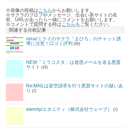
※画像の投稿は
こちら
からお願いします。
※サクラのプロフやメッセージ、出会い系サイトの名
前、URLがあったら一緒にコメントをお願いします。
※コメントで質問する時は
こちら
もご覧ください。
関連する分析記事
mirai/ミライのサクラ「まひろ」のチャット誘
導に注意！口コミ評判
(58)
NEW「ミラコスタ」は迷惑メールを送る悪質
サイト
(18)
Re:MAILは架空請求を行う悪質サイトの疑いあ
り
(2)
eternity/エタニティ（株式会社ウェーブ）
(7)