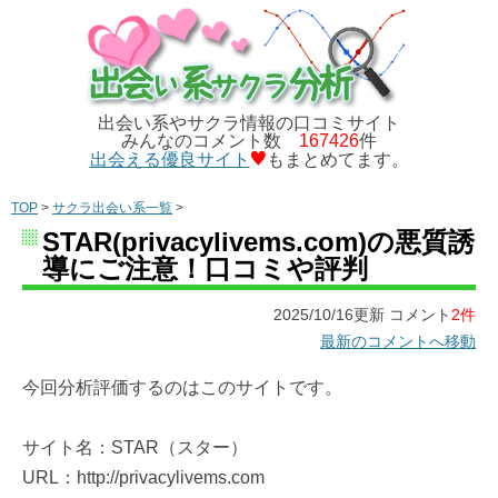
出会い系やサクラ情報の口コミサイト
みんなのコメント数
167426
件
出会える優良サイト
もまとめてます。
TOP
>
サクラ出会い系一覧
>
STAR(privacylivems.com)の悪質誘
導にご注意！口コミや評判
2025/10/16更新 コメント
2件
最新のコメントへ移動
今回分析評価するのはこのサイトです。
サイト名：STAR（スター）
URL：http://privacylivems.com