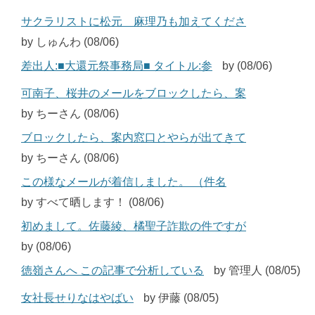
サクラリストに松元 麻理乃も加えてくださ
by しゅんわ (08/06)
差出人:■大還元祭事務局■ タイトル:参
by (08/06)
可南子、桜井のメールをブロックしたら、案
by ちーさん (08/06)
ブロックしたら、案内窓口とやらが出てきて
by ちーさん (08/06)
この様なメールが着信しました。 （件名
by すべて晒します！ (08/06)
初めまして。佐藤綾、橘聖子詐欺の件ですが
by (08/06)
徳嶺さんへ この記事で分析している
by 管理人 (08/05)
女社長せりなはやばい
by 伊藤 (08/05)