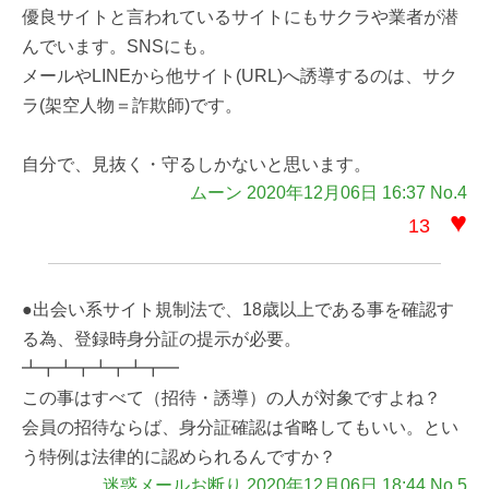
優良サイトと言われているサイトにもサクラや業者が潜
んでいます。SNSにも。
メールやLINEから他サイト(URL)へ誘導するのは、サク
ラ(架空人物＝詐欺師)です。
自分で、見抜く・守るしかないと思います。
ムーン 2020年12月06日 16:37 No.4
♥
13
●出会い系サイト規制法で、18歳以上である事を確認す
る為、登録時身分証の提示が必要。
┻┳┻┳┻┳┻┳━
この事はすべて（招待・誘導）の人が対象ですよね？
会員の招待ならば、身分証確認は省略してもいい。とい
う特例は法律的に認められるんですか？
迷惑メールお断り 2020年12月06日 18:44 No.5