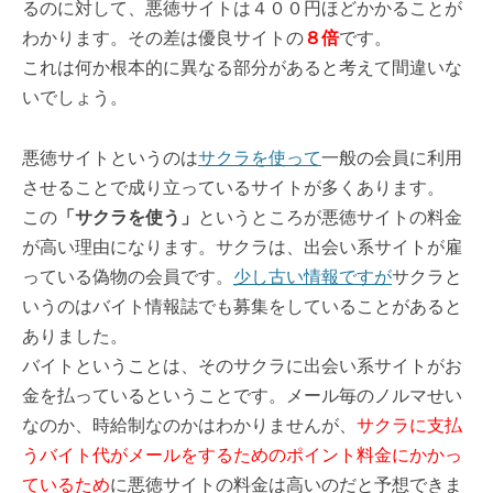
るのに対して、悪徳サイトは４００円ほどかかることが
わかります。その差は優良サイトの
８倍
です。
これは何か根本的に異なる部分があると考えて間違いな
いでしょう。
悪徳サイトというのは
サクラを使って
一般の会員に利用
させることで成り立っているサイトが多くあります。
この
「サクラを使う」
というところが悪徳サイトの料金
が高い理由になります。サクラは、出会い系サイトが雇
っている偽物の会員です。
少し古い情報ですが
サクラと
いうのはバイト情報誌でも募集をしていることがあると
ありました。
バイトということは、そのサクラに出会い系サイトがお
金を払っているということです。メール毎のノルマせい
なのか、時給制なのかはわかりませんが、
サクラに支払
うバイト代がメールをするためのポイント料金にかかっ
ているため
に悪徳サイトの料金は高いのだと予想できま