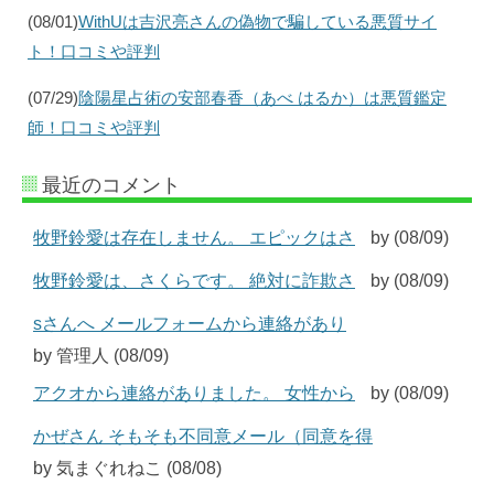
(08/01)
WithUは吉沢亮さんの偽物で騙している悪質サイ
ト！口コミや評判
(07/29)
陰陽星占術の安部春香（あべ はるか）は悪質鑑定
師！口コミや評判
最近のコメント
牧野鈴愛は存在しません。 エピックはさ
by (08/09)
牧野鈴愛は、さくらです。 絶対に詐欺さ
by (08/09)
sさんへ メールフォームから連絡があり
by 管理人 (08/09)
アクオから連絡がありました。 女性から
by (08/09)
かぜさん そもそも不同意メール（同意を得
by 気まぐれねこ (08/08)