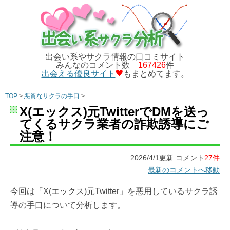
出会い系やサクラ情報の口コミサイト
みんなのコメント数
167426
件
出会える優良サイト
もまとめてます。
TOP
>
悪質なサクラの手口
>
X(エックス)元TwitterでDMを送っ
てくるサクラ業者の詐欺誘導にご
注意！
2026/4/1更新 コメント
27件
最新のコメントへ移動
今回は「X(エックス)元Twitter」を悪用しているサクラ誘
導の手口について分析します。