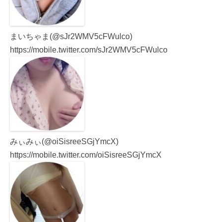
まいちゃま(@sJr2WMV5cFWulco)
https://mobile.twitter.com/sJr2WMV5cFWulco
みぃみぃ(@oiSisreeSGjYmcX)
https://mobile.twitter.com/oiSisreeSGjYmcX