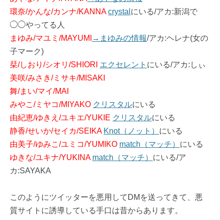
環奈/かんな/カンナ/KANNA
crystal
にいる/アカ:新潟で
◯◯やってる人
まゆみ/マユミ/MAYUMI
→まゆみの情報
/アカ:ヘレナ(女の
子マーク)
栞/しおり/シオリ/SHIORI
エクセレント
にいる/アカ:しぃ
美咲/みさき/ミサキ/MISAKI
舞/まい/マイ/MAI
みやこ/ミヤコ/MIYAKO
クリスタル
にいる
由紀恵/ゆきえ/ユキエ/YUKIE
クリスタル
にいる
静香/せいか/セイカ/SEIKA
Knot（ノット）
にいる
由美子/ゆみこ/ユミコ/YUMIKO
match（マッチ）
にいる
ゆきな/ユキナ/YUKINA
match（マッチ）
にいる/ア
カ:SAYAKA
このようにツイッターを悪用してDMを送ってきて、悪
質サイトに誘導している手口は昔からあります。