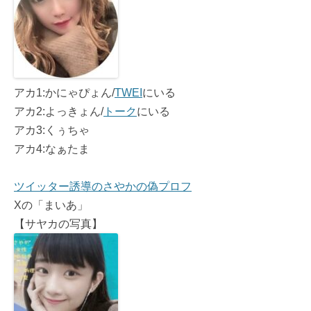
アカ1:かにゃぴょん/
TWEI
にいる
アカ2:よっきょん/
トーク
にいる
アカ3:くぅちゃ
アカ4:なぁたま
ツイッター誘導のさやかの偽プロフ
Xの「まいあ」
【サヤカの写真】