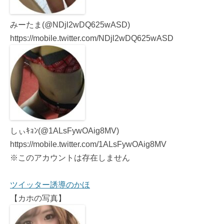
みーたま(@NDjl2wDQ625wASD)
https://mobile.twitter.com/NDjl2wDQ625wASD
しぃｷｮﾝ(@1ALsFywOAig8MV)
https://mobile.twitter.com/1ALsFywOAig8MV
※このアカウントは存在しません
ツイッター誘導のかほ
【カホの写真】