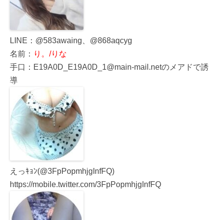
LINE：@583awaing、@868aqcyg
名前：
り。/りな
手口：E19A0D_E19A0D_1@main-mail.netのメアドで誘
導
えっｷｮﾝ(@3FpPopmhjgInfFQ)
https://mobile.twitter.com/3FpPopmhjgInfFQ