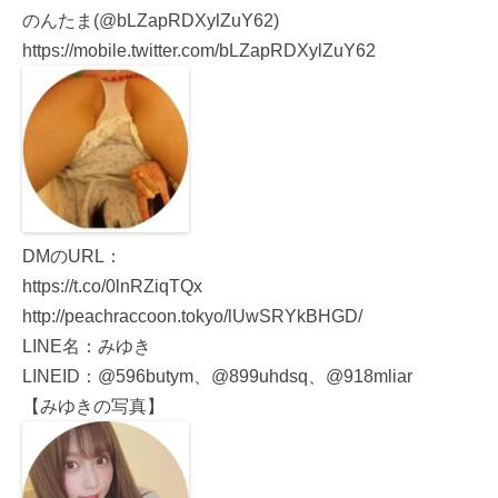
のんたま(@bLZapRDXylZuY62)
https://mobile.twitter.com/bLZapRDXylZuY62
DMのURL：
https://t.co/0lnRZiqTQx
http://peachraccoon.tokyo/lUwSRYkBHGD/
LINE名：みゆき
LINEID：@596butym、@899uhdsq、@918mliar
【みゆきの写真】