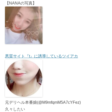
【NANAの写真】
悪質サイト『t』に誘導しているツイアカ
元デリヘル本番娘(@M9mfqmM5A7cYFez)
久々したい