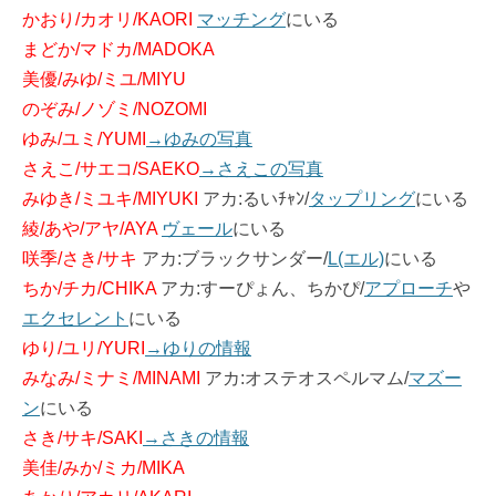
かおり/カオリ/KAORI
マッチング
にいる
まどか/マドカ/MADOKA
美優/みゆ/ミユ/MIYU
のぞみ/ノゾミ/NOZOMI
ゆみ/ユミ/YUMI
→ゆみの写真
さえこ/サエコ/SAEKO
→さえこの写真
みゆき/ミユキ/MIYUKI
アカ:るいﾁｬﾝ/
タップリング
にいる
綾/あや/アヤ/AYA
ヴェール
にいる
咲季/さき/サキ
アカ:ブラックサンダー/
L(エル)
にいる
ちか/チカ/CHIKA
アカ:すーぴょん、ちかぴ/
アプローチ
や
エクセレント
にいる
ゆり/ユリ/YURI
→ゆりの情報
みなみ/ミナミ/MINAMI
アカ:オステオスペルマム/
マズー
ン
にいる
さき/サキ/SAKI
→さきの情報
美佳/みか/ミカ/MIKA