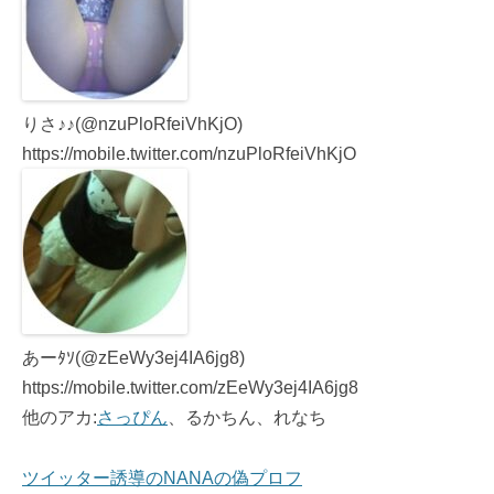
りさ♪♪(@nzuPloRfeiVhKjO)
https://mobile.twitter.com/nzuPloRfeiVhKjO
あーﾀｿ(@zEeWy3ej4IA6jg8)
https://mobile.twitter.com/zEeWy3ej4IA6jg8
他のアカ:
さっぴん
、るかちん、れなち
ツイッター誘導のNANAの偽プロフ