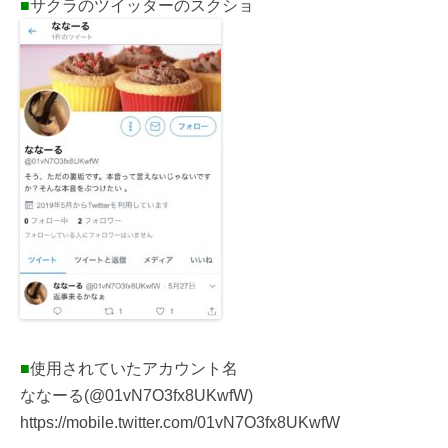
■
サクラのツイッターのスクショ
■
使用されていたアカウント名
ななーる(@01vN7O3fx8UKwfW)
https://mobile.twitter.com/01vN7O3fx8UKwfW