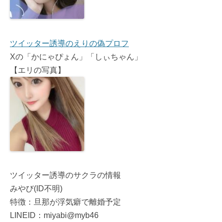
ツイッター誘導のえりの偽プロフ
Xの「かにゃぴょん」「しぃちゃん」
【エリの写真】
ツイッター誘導のサクラの情報
みやび(ID不明)
特徴：旦那が浮気癖で離婚予定
LINEID：miyabi@myb46