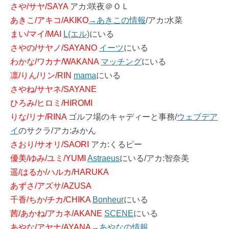
さや/サヤ/SAYA
アカ:咲夜＠ＯＬ
あきこ/アキコ/AKIKO
→あきこの情報
/アカ:水菜
まい/マイ/MAI
L(エル)
にいる
さやの/サヤノ/SAYANO
イーツ
にいる
わかな/ワカナ/WAKANA
マッチング
にいる
凛/りん/リン/RIN
mama
にいる
さやね/サヤネ/SAYANE
ひろみ/ヒロミ/HIROMI
りな/リナ/RINA
ゴルフ場のキャディーと事務/
ウェブデア
イ
のサクラ/アカ:みかん
さおり/サオリ/SAORI
アカ:くるピー
優美/ゆみ/ユミ/YUMI
Astraeus
にいる/アカ:智奈美
遥/はるか/ハルカ/HARUKA
あずさ/アズサ/AZUSA
千香/ちか/チカ/CHIKA
Bonheur
にいる
茜/あかね/アカネ/AKANE
SCENE
にいる
あやな/アヤナ/AYANA
→あやなの情報