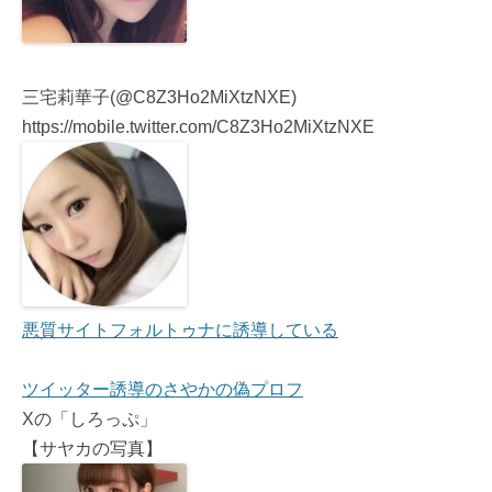
三宅莉華子(@C8Z3Ho2MiXtzNXE)
https://mobile.twitter.com/C8Z3Ho2MiXtzNXE
悪質サイトフォルトゥナに誘導している
ツイッター誘導のさやかの偽プロフ
Xの「しろっぷ」
【サヤカの写真】