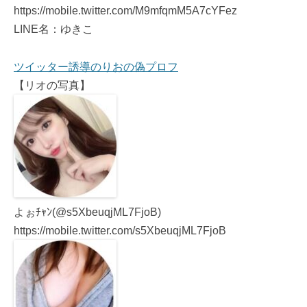
https://mobile.twitter.com/M9mfqmM5A7cYFez
LINE名：ゆきこ
ツイッター誘導のりおの偽プロフ
【リオの写真】
よぉﾁｬﾝ(@s5XbeuqjML7FjoB)
https://mobile.twitter.com/s5XbeuqjML7FjoB