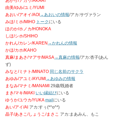
あかり/アカリ/AKARI
由美/ゆみ/ユミ/YUMI
あおい/アオイ/AOI
→あおいの情報
/アカ:サヴァラン
みほ/ミホ/MIHO
トーク
にいる
ほのか/ホノカ/HONOKA
しほ/シホ/SHIHO
かれん/カレン/KAREN
→かれんの情報
かほ/カホ/KAHO
真麻/まあさ/マアサ/MASA
→真麻の情報
/アカ:杏子(あん
ず)
みなと/ミナト/MINATO
同じ名前のサクラ
あゆみ/アユミ/AYUMI
→あゆみの情報
まなみ/マナミ/MANAMI
29歳/既婚者
まき/マキ/MAKI
いい縁結び
にいる
ゆうか/ユウカ/YUKA
mail
にいる
あい/アイ/AI
アカ:すぅ(*^o^*)
晶子/あきこ/しょうこ/まさこ
アカ:まあみん、もこ