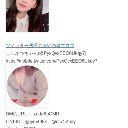
ツイッター誘導のあやの偽プロフ
しっかつちゃん(@PyxQvxEEO6Ukqy7)
https://mobile.twitter.com/PyxQvxEEO6Ukqy7
DMのURL：is.gd/r8pOMR
LINEID：@jyi5498x、@ecc5253y