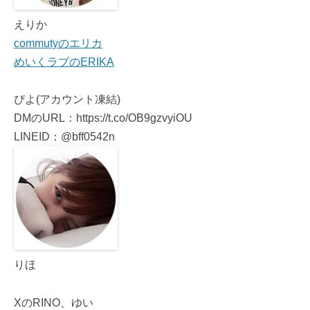
えりか
commutyのエリカ
めいくラブのERIKA
ぴよ(アカウント凍結)
DMのURL：https://t.co/OB9gzvyiOU
LINEID：@bff0542n
りほ
XのRINO、ゆい