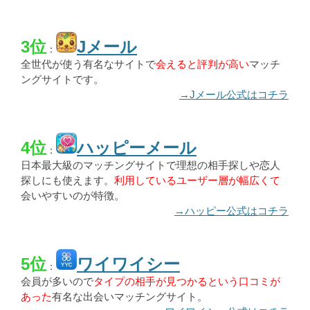
3位
Jメール
：
全世代が使う有名なサイトで
会えると評判が高い
マッチ
ングサイトです。
→Jメール公式はコチラ
4位
ハッピーメール
：
日本最大級のマッチングサイトで理想の相手探しや恋人
探しにも使えます。
利用しているユーザー層が幅広くて
会いやすいのが特徴。
→ハッピー公式はコチラ
5位
ワイワイシー
：
会員が多いので
タイプの相手が見つかるという口コミが
あった
有名な出会いマッチングサイト。