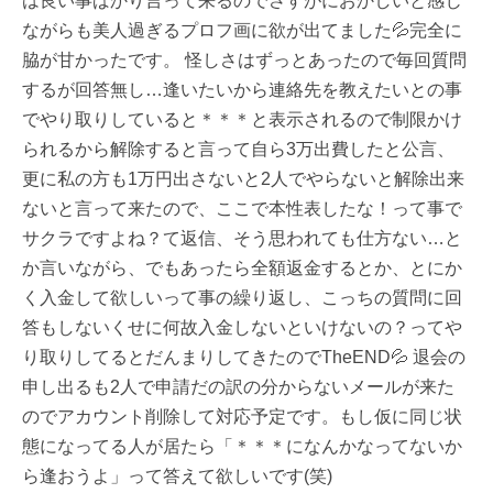
は良い事ばかり言って来るのでさすがにおかしいと感じ
ながらも美人過ぎるプロフ画に欲が出てました💦完全に
脇が甘かったです。 怪しさはずっとあったので毎回質問
するが回答無し…逢いたいから連絡先を教えたいとの事
でやり取りしていると＊＊＊と表示されるので制限かけ
られるから解除すると言って自ら3万出費したと公言、
更に私の方も1万円出さないと2人でやらないと解除出来
ないと言って来たので、ここで本性表したな！って事で
サクラですよね？て返信、そう思われても仕方ない…と
か言いながら、でもあったら全額返金するとか、とにか
く入金して欲しいって事の繰り返し、こっちの質問に回
答もしないくせに何故入金しないといけないの？ってや
り取りしてるとだんまりしてきたのでTheEND💦 退会の
申し出るも2人で申請だの訳の分からないメールが来た
のでアカウント削除して対応予定です。もし仮に同じ状
態になってる人が居たら「＊＊＊になんかなってないか
ら逢おうよ」って答えて欲しいです(笑)