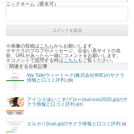
ニックネーム（匿名可）
※画像の投稿は
こちら
からお願いします。
※サクラのプロフやメッセージ、出会い系サイトの名
前、URLがあったら一緒にコメントをお願いします。
※コメントで質問する時は
こちら
もご覧ください。
関連する分析記事
We Talk/ウィートーク(株式会社IRIE)のサクラ
情報と口コミ評判
(39)
アイコス/あいこす/グロー(suir.icos2020.jp)のサ
クラ情報と口コミ評判
(87)
エルカリ(lcari.jp)のサクラ情報と口コミ評判
(9)