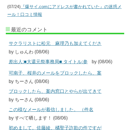
(07/24)
『爆サイ.comにアドレスが書かれていた』の迷惑メ
ール！口コミ情報
最近のコメント
サクラリストに松元 麻理乃も加えてくださ
by しゅんわ (08/06)
差出人:■大還元祭事務局■ タイトル:参
by (08/06)
可南子、桜井のメールをブロックしたら、案
by ちーさん (08/06)
ブロックしたら、案内窓口とやらが出てきて
by ちーさん (08/06)
この様なメールが着信しました。 （件名
by すべて晒します！ (08/06)
初めまして。佐藤綾、橘聖子詐欺の件ですが