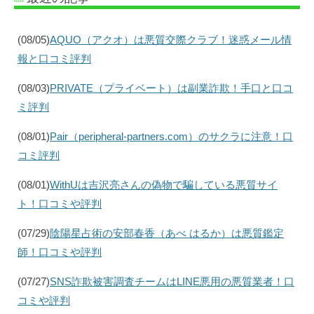
(08/05)
AQUO（アクオ）は悪質交際クラブ！迷惑メール情
報と口コミ評判
(08/03)
PRIVATE（プライベート）は副業詐欺！手口と口コ
ミ評判
(08/01)
Pair（peripheral-partners.com）のサクラに注意！口
コミ評判
(08/01)
WithUは吉沢亮さんの偽物で騙している悪質サイ
ト！口コミや評判
(07/29)
陰陽星占術の安部春香（あべ はるか）は悪質鑑定
師！口コミや評判
(07/27)
SNS詐欺被害調査チームはLINE悪用の悪質業者！口
コミや評判