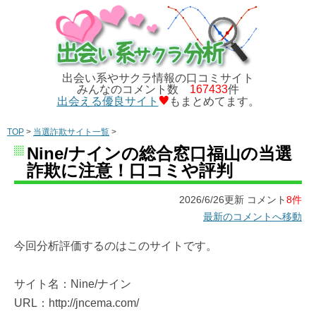
出会い系やサクラ情報の口コミサイト
みんなのコメント数
167433
件
出会える優良サイト
もまとめてます。
TOP
>
当選詐欺サイト一覧
>
Nine/ナインの総合窓口福山の当選
詐欺に注意！口コミや評判
2026/6/26更新 コメント
8件
最新のコメントへ移動
今回分析評価するのはこのサイトです。
サイト名：Nine/ナイン
URL：http://jncema.com/