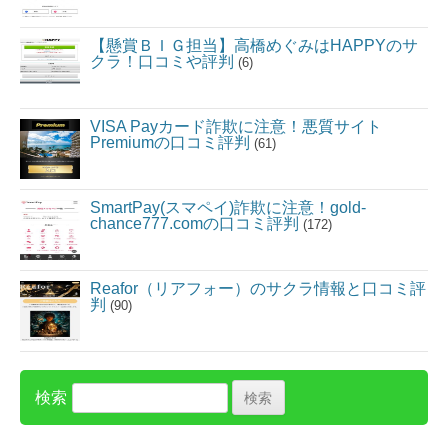
【懸賞ＢＩＧ担当】高橋めぐみはHAPPYのサ
クラ！口コミや評判
(6)
VISA Payカード詐欺に注意！悪質サイト
Premiumの口コミ評判
(61)
SmartPay(スマペイ)詐欺に注意！gold-
chance777.comの口コミ評判
(172)
Reafor（リアフォー）のサクラ情報と口コミ評
判
(90)
検索