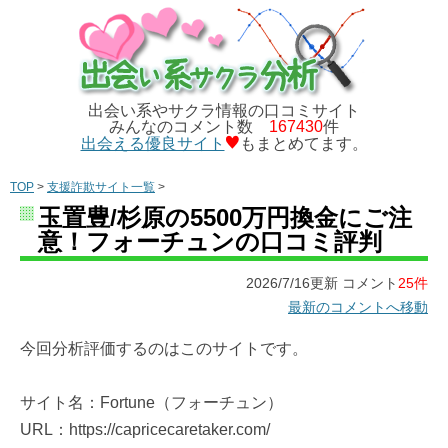
出会い系やサクラ情報の口コミサイト
みんなのコメント数
167430
件
出会える優良サイト
もまとめてます。
TOP
>
支援詐欺サイト一覧
>
玉置豊/杉原の5500万円換金にご注
意！フォーチュンの口コミ評判
2026/7/16更新 コメント
25件
最新のコメントへ移動
今回分析評価するのはこのサイトです。
サイト名：Fortune（フォーチュン）
URL：https://capricecaretaker.com/