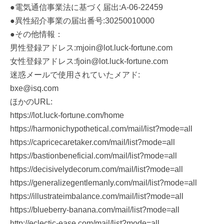
●電気通信事業法に基づく届出:A-06-22459
●異性紹介事業の届出番号:30250010000
●その他情報：
男性登録アドレス:mjoin@lot.luck-fortune.com
女性登録アドレス:fjoin@lot.luck-fortune.com
迷惑メールで使用されていたメアド:
bxe@isq.com
ほかのURL:
https://lot.luck-fortune.com/home
https://harmonichypothetical.com/mail/list?mode=all
https://capricecaretaker.com/mail/list?mode=all
https://bastionbeneficial.com/mail/list?mode=all
https://decisivelydecorum.com/mail/list?mode=all
https://generalizegentlemanly.com/mail/list?mode=all
https://illustrateimbalance.com/mail/list?mode=all
https://blueberry-banana.com/mail/list?mode=all
http://eclectic-ease.com/mail/list?mode=all