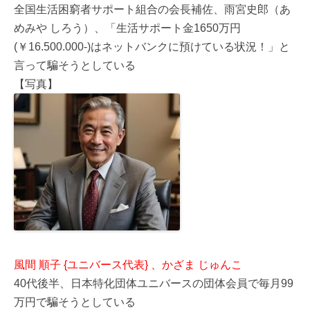
全国生活困窮者サポート組合の会長補佐、雨宮史郎（あ
めみや しろう）、「生活サポート金1650万円
(￥16.500.000-)はネットバンクに預けている状況！」と
言って騙そうとしている
【写真】
風間 順子 {ユニバース代表} 、かざま じゅんこ
40代後半、日本特化団体ユニバースの団体会員で毎月99
万円で騙そうとしている