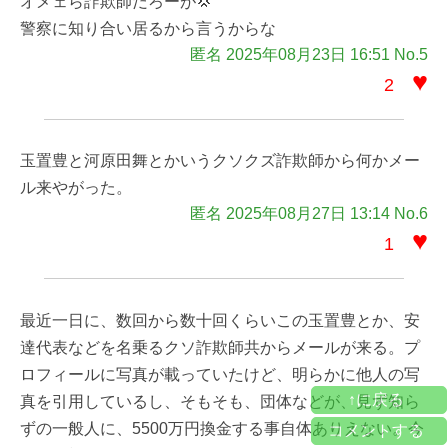
オメェら詐欺師だろーが💢
警察に知り合い居るから言うからな
匿名 2025年08月23日 16:51 No.5
♥
2
玉置豊と河原田舞とかいうクソクズ詐欺師から何かメー
ル来やがった。
匿名 2025年08月27日 13:14 No.6
♥
1
最近一日に、数回から数十回くらいこの玉置豊とか、安
達代表などを名乗るクソ詐欺師共からメールが来る。プ
ロフィールに写真が載っていたけど、明らかに他人の写
↑に戻る
真を引用しているし、そもそも、団体などが、見ず知ら
ずの一般人に、5500万円換金する事自体ありえない。今
コメントする