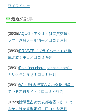
ワイワイシー
最近の記事
(08/05)
AQUO（アクオ）は悪質交際ク
ラブ！迷惑メール情報と口コミ評判
(08/03)
PRIVATE（プライベート）は副
業詐欺！手口と口コミ評判
(08/01)
Pair（peripheral-partners.com）
のサクラに注意！口コミ評判
(08/01)
WithUは吉沢亮さんの偽物で騙し
ている悪質サイト！口コミや評判
(07/29)
陰陽星占術の安部春香（あべ は
るか）は悪質鑑定師！口コミや評判