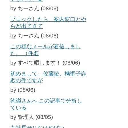
by ちーさん (08/06)
ブロックしたら、案内窓口とや
らが出てきて
by ちーさん (08/06)
この様なメールが着信しまし
た。 （件名
by すべて晒します！ (08/06)
初めまして。佐藤綾、橘聖子詐
欺の件ですが
by (08/06)
徳嶺さんへ この記事で分析し
ている
by 管理人 (08/05)
女社長せりなはやばい