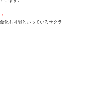
ています。
う）
で現金化も可能といっているサクラ