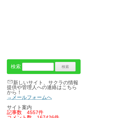
検索
新しいサイト、サクラの情報
提供や管理人への連絡はこちら
から！
→メールフォームへ
サイト案内
記事数
4557件
コメント数
167426件