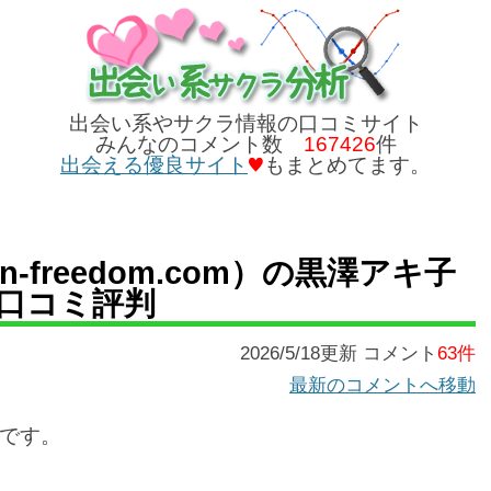
出会い系やサクラ情報の口コミサイト
みんなのコメント数
167426
件
出会える優良サイト
もまとめてます。
n-freedom.com）の黒澤アキ子
口コミ評判
2026/5/18更新 コメント
63件
最新のコメントへ移動
です。