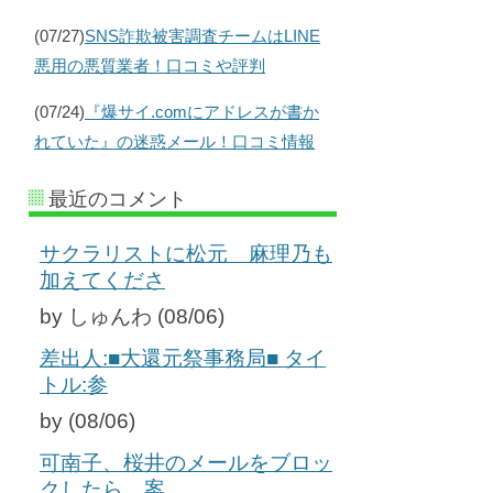
(07/27)
SNS詐欺被害調査チームはLINE
悪用の悪質業者！口コミや評判
(07/24)
『爆サイ.comにアドレスが書か
れていた』の迷惑メール！口コミ情報
最近のコメント
サクラリストに松元 麻理乃も
加えてくださ
by しゅんわ (08/06)
差出人:■大還元祭事務局■ タイ
トル:参
by (08/06)
可南子、桜井のメールをブロッ
クしたら、案