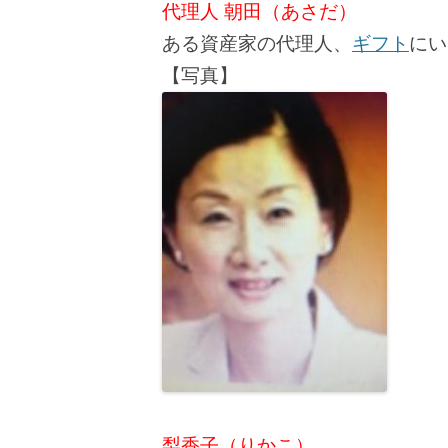
代理人 朝田（あさだ）
ある資産家の代理人、
ギフト
にい
【写真】
梨香子（りかこ）