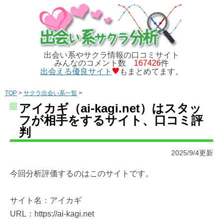
出会い系やサクラ情報の口コミサイト
みんなのコメント数
167426
件
出会える優良サイト
もまとめてます。
TOP
>
サクラ出会い系一覧
>
アイカギ（ai-kagi.net）はスタッ
フが相手をするサイト、口コミ評
判
2025/9/4更新
今回分析評価するのはこのサイトです。
サイト名：アイカギ
URL：https://ai-kagi.net