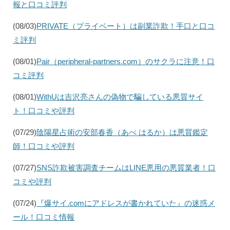
報と口コミ評判
(08/03)
PRIVATE（プライベート）は副業詐欺！手口と口コ
ミ評判
(08/01)
Pair（peripheral-partners.com）のサクラに注意！口
コミ評判
(08/01)
WithUは吉沢亮さんの偽物で騙している悪質サイ
ト！口コミや評判
(07/29)
陰陽星占術の安部春香（あべ はるか）は悪質鑑定
師！口コミや評判
(07/27)
SNS詐欺被害調査チームはLINE悪用の悪質業者！口
コミや評判
(07/24)
『爆サイ.comにアドレスが書かれていた』の迷惑メ
ール！口コミ情報