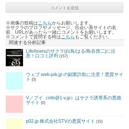
※画像の投稿は
こちら
からお願いします。
※サクラのプロフやメッセージ、出会い系サイトの名
前、URLがあったら一緒にコメントをお願いします。
※コメントで質問する時は
こちら
もご覧ください。
関連する分析記事
Life/linersのサクラ(白鳥/はる/鳥谷啓二)に注
意！口コミ評判
(157)
ウェブ web-job.jp の副業詐欺に注意！悪質サイ
ト
(0)
V／ブイ（info@1-v.jp）はサクラ誘導系の悪徳
サイト
(0)
p02.jp 株式会社STVの悪質サイト
(15)