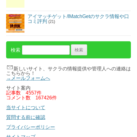
アイマッチゲット/IMatchGetのサクラ情報や口
コミ評判
(21)
検索
新しいサイト、サクラの情報提供や管理人への連絡は
こちらから！
→メールフォームへ
サイト案内
記事数
4557件
コメント数
167426件
当サイトについて
質問する前に確認
プライバシーポリシー
サイトマップ