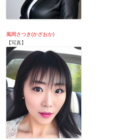
風岡さつき(かざおか)
【写真】