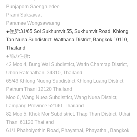
Punjaporn Saengruedee
Prami Suksawat
Paramee Wongsawaeng
●住所:31/65 Soi Sukhumvit 55, Sukhumvit Road, Khlong
Tan Nuea Subdistrict, Watthana District, Bangkok 10110,
Thailand
●前の住所:
42 Moo 4, Bung Wai Subdistrict, Warin Chamrap District,
Ubon Ratchathani 34310, Thailand
65/43 Khlong Nueng Subdistrict Khlong Luang District
Pathum Thani 12120 Thailand
Moo 6, Wang Nuea Subdistrict, Wang Nuea District,
Lampang Province 52140, Thailand
82 Moo 5, Khok Mor Subdistrict, Thap Than District, Uthai
Thani 61120 Thailand
61/1 Phaholyothin Road, Phayathai, Phayathai, Bangkok