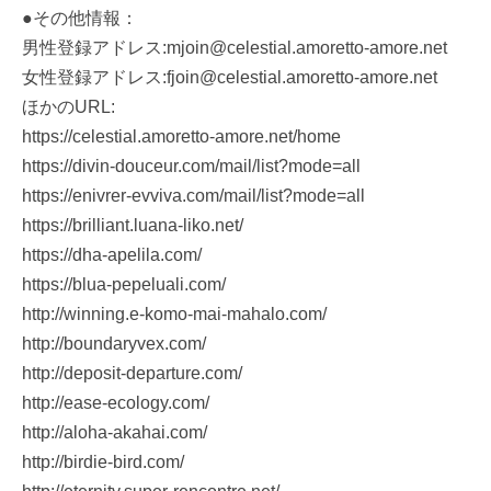
●その他情報：
男性登録アドレス:mjoin@celestial.amoretto-amore.net
女性登録アドレス:fjoin@celestial.amoretto-amore.net
ほかのURL:
https://celestial.amoretto-amore.net/home
https://divin-douceur.com/mail/list?mode=all
https://enivrer-evviva.com/mail/list?mode=all
https://brilliant.luana-liko.net/
https://dha-apelila.com/
https://blua-pepeluali.com/
http://winning.e-komo-mai-mahalo.com/
http://boundaryvex.com/
http://deposit-departure.com/
http://ease-ecology.com/
http://aloha-akahai.com/
http://birdie-bird.com/