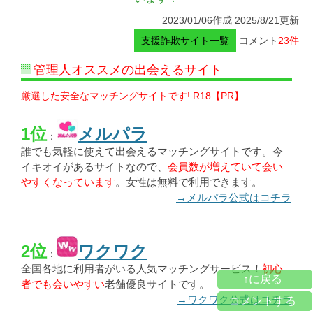
2023/01/06作成 2025/8/21更新
支援詐欺サイト一覧
コメント
23件
管理人オススメの出会えるサイト
厳選した安全なマッチングサイトです! R18【PR】
1位
メルパラ
：
誰でも気軽に使えて出会えるマッチングサイトです。今
イキオイがあるサイトなので、
会員数が増えていて会い
やすくなっています
。女性は無料で利用できます。
→メルパラ公式はコチラ
2位
ワクワク
：
全国各地に利用者がいる人気マッチングサービス！
初心
↑に戻る
者でも会いやすい
老舗優良サイトです。
→ワクワク公式はコチラ
コメントする