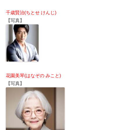
千歳賢治(ちとせ けんじ)
【写真】
花園美琴(はなぞの みこと)
【写真】