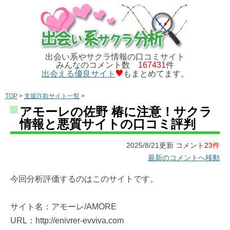
出会い系やサクラ情報の口コミサイト
みんなのコメント数
167431
件
出会える優良サイト
もまとめてます。
TOP
>
支援詐欺サイト一覧
>
アモーレの佐野 椿に注意！サクラ
情報と悪質サイトの口コミ評判
2025/8/21更新 コメント
23件
最新のコメントへ移動
今回分析評価するのはこのサイトです。
サイト名：アモーレ/AMORE
URL：http://enivrer-evviva.com