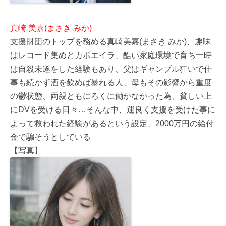
真崎 美嘉(まさき みか)
支援財団のトップを務める真崎美嘉(まさき みか)、趣味
はレコード集めとカポエイラ、酷い家庭環境で育ち一時
は自殺未遂をした経験もあり、父はギャンブル狂いで仕
事も続かず酒を飲めば暴れる人、母もその影響から重度
の鬱状態、両親ともにろくに働かなかった為、貧しい上
にDVを受ける日々…そんな中、運良く支援を受けた事に
よって救われた経験があるという設定、2000万円の給付
金で騙そうとしている
【写真】