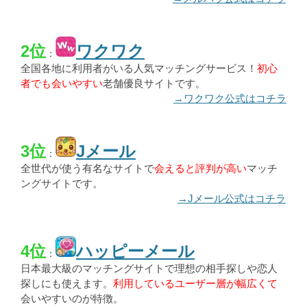
2位
ワクワク
：
全国各地に利用者がいる人気マッチングサービス！
初心
者でも会いやすい
老舗優良サイトです。
→ワクワク公式はコチラ
3位
Jメール
：
全世代が使う有名なサイトで
会えると評判が高い
マッチ
ングサイトです。
→Jメール公式はコチラ
4位
ハッピーメール
：
日本最大級のマッチングサイトで理想の相手探しや恋人
探しにも使えます。
利用しているユーザー層が幅広くて
会いやすいのが特徴。