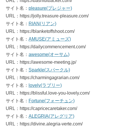
URL：https://bashfulbacker.com/
サイト名：
pleasure(プレジャー)
URL：https://jolly.treasure-pleasure.com/
サイト名：
RIAN(リアン)
URL：https://blanketoffshoot.com/
サイト名：
AMUSE(アミューズ)
URL：https://dailycommencement.com/
サイト名：
awesome(オーサム)
URL：https://awesome-meeting.jp/
サイト名：
Sparkle(スパークル)
URL：https://charmingagrarian.com/
サイト名：
lovely(ラブリー)
URL：https://blissful.love-you-lovely.com/
サイト名：
Fortune(フォーチュン)
URL：https://capricecaretaker.com/
サイト名：
ALEGRIA(アレグリア)
URL：https://divine.alegria-verte.com/