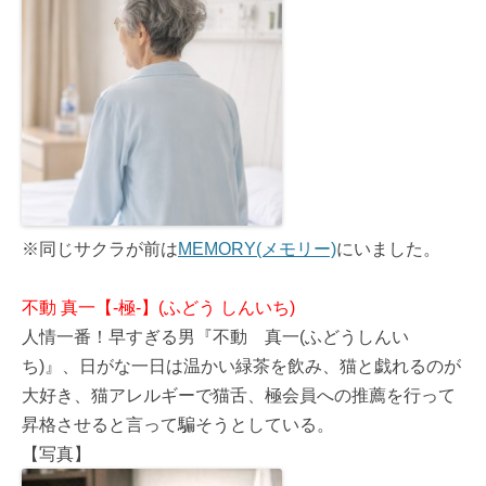
※同じサクラが前は
MEMORY(メモリー)
にいました。
不動 真一【-極-】(ふどう しんいち)
人情一番！早すぎる男『不動 真一(ふどうしんい
ち)』、日がな一日は温かい緑茶を飲み、猫と戯れるのが
大好き、猫アレルギーで猫舌、極会員への推薦を行って
昇格させると言って騙そうとしている。
【写真】