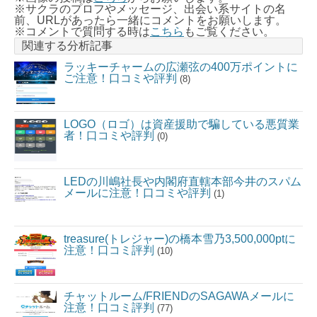
※サクラのプロフやメッセージ、出会い系サイトの名
前、URLがあったら一緒にコメントをお願いします。
※コメントで質問する時は
こちら
もご覧ください。
関連する分析記事
ラッキーチャームの広瀬弦の400万ポイントに
ご注意！口コミや評判
(8)
LOGO（ロゴ）は資産援助で騙している悪質業
者！口コミや評判
(0)
LEDの川嶋社長や内閣府直轄本部今井のスパム
メールに注意！口コミや評判
(1)
treasure(トレジャー)の橋本雪乃3,500,000ptに
注意！口コミ評判
(10)
チャットルーム/FRIENDのSAGAWAメールに
注意！口コミ評判
(77)