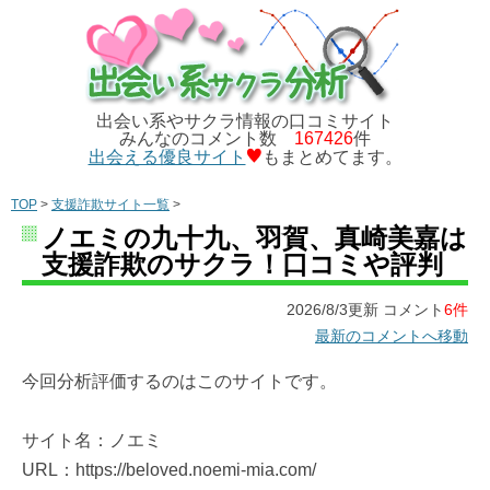
出会い系やサクラ情報の口コミサイト
みんなのコメント数
167426
件
出会える優良サイト
もまとめてます。
TOP
>
支援詐欺サイト一覧
>
ノエミの九十九、羽賀、真崎美嘉は
支援詐欺のサクラ！口コミや評判
2026/8/3更新 コメント
6件
最新のコメントへ移動
今回分析評価するのはこのサイトです。
サイト名：ノエミ
URL：https://beloved.noemi-mia.com/