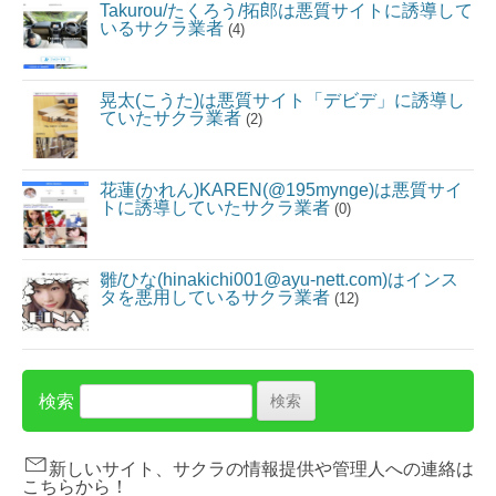
Takurou/たくろう/拓郎は悪質サイトに誘導して
いるサクラ業者
(4)
晃太(こうた)は悪質サイト「デビデ」に誘導し
ていたサクラ業者
(2)
花蓮(かれん)KAREN(@195mynge)は悪質サイ
トに誘導していたサクラ業者
(0)
雛/ひな(hinakichi001@ayu-nett.com)はインス
タを悪用しているサクラ業者
(12)
検索
新しいサイト、サクラの情報提供や管理人への連絡は
こちらから！