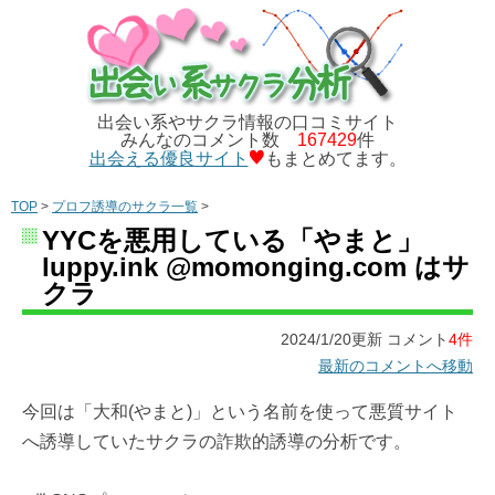
出会い系やサクラ情報の口コミサイト
みんなのコメント数
167429
件
出会える優良サイト
もまとめてます。
TOP
>
プロフ誘導のサクラ一覧
>
YYCを悪用している「やまと」
luppy.ink @momonging.com はサ
クラ
2024/1/20更新 コメント
4件
最新のコメントへ移動
今回は「大和(やまと)」という名前を使って悪質サイト
へ誘導していたサクラの詐欺的誘導の分析です。