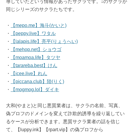
導していたという情報があったサクラです。↓のサクラが
同じシリーズのサクラたちです。
・
【mepo.me】海斗(かいと)
・
【peppy.live】ワタル
・
【lalapis.life】亮平(りょうへい)
・
【mehop.net】ショウゴ
・
【moamoa.life】タツヤ
・
【tarareba.best】けん
・
【icee.live】れん
・
【piccana.club】陸(りく)
・
【mogmog.lol】ダイキ
大和(やまと)と同じ悪質業者は、サクラの名前、写真、
偽プロフのドメインを変えて詐欺的誘導を繰り返してい
るケースが分析できます。悪質サクラ業者の話を信じ
て、【luppy.ink】【rpart.vip】の偽プロフから