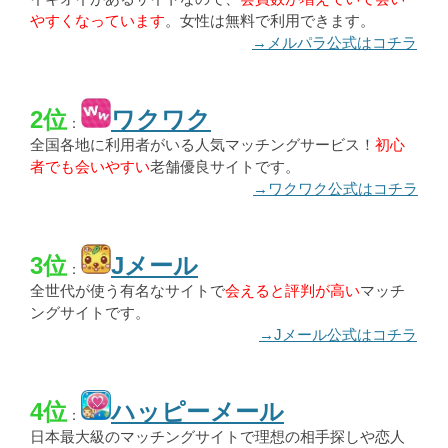
やすくなっています
。女性は無料で利用できます。
→メルパラ公式はコチラ
2位
ワクワク
：
全国各地に利用者がいる人気マッチングサービス！
初心
者でも会いやすい
老舗優良サイトです。
→ワクワク公式はコチラ
3位
Jメール
：
全世代が使う有名なサイトで
会えると評判が高い
マッチ
ングサイトです。
→Jメール公式はコチラ
4位
ハッピーメール
：
日本最大級のマッチングサイトで理想の相手探しや恋人