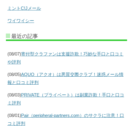
ミントC!Jメール
ワイワイシー
最近の記事
(08/07)
寄付型クラファンは支援詐欺！巧妙な手口と口コミ
や評判
(08/05)
AQUO（アクオ）は悪質交際クラブ！迷惑メール情
報と口コミ評判
(08/03)
PRIVATE（プライベート）は副業詐欺！手口と口コ
ミ評判
(08/01)
Pair（peripheral-partners.com）のサクラに注意！口
コミ評判