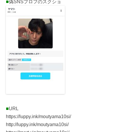
■
偽SNSプロフのスクショ
■
URL
https://luppy.ink/moutyama10si/
http://luppy.ink/moutyama10si/