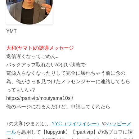
YMT
大和(ヤマト)の誘導メッセージ
返信遅くなってごめん...
バックアップ取れないやばい状態で
電源入らなくなったりして完全に壊れちゃう前に念の
為、俺がさっき見つけたメッセンジャーに連絡してもら
ってもいい？
https://rpart.vip/moutyama10si/
俺のページになるんだけど、申請してくれたら
↑の大和(やまと)は、
YYC（ワイワイシー）
や
ハッピーメ
ール
を悪用して【luppy.ink】【rpart.vip】の偽プロフに誘