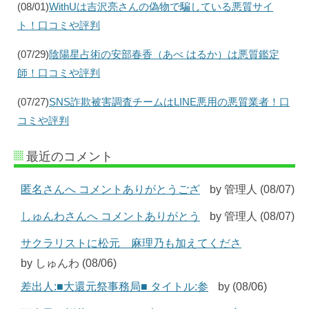
(08/01)
WithUは吉沢亮さんの偽物で騙している悪質サイ
ト！口コミや評判
(07/29)
陰陽星占術の安部春香（あべ はるか）は悪質鑑定
師！口コミや評判
(07/27)
SNS詐欺被害調査チームはLINE悪用の悪質業者！口
コミや評判
最近のコメント
匿名さんへ コメントありがとうござ
by 管理人 (08/07)
しゅんわさんへ コメントありがとう
by 管理人 (08/07)
サクラリストに松元 麻理乃も加えてくださ
by しゅんわ (08/06)
差出人:■大還元祭事務局■ タイトル:参
by (08/06)