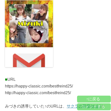
■
URL
https://happy-classic.com/bestfreind25/
http://happy-classic.com/bestfreind25/
↑に戻る
みづきの誘導していた↑のURLは、
サクラの芽愛(めあ)
と
コメントする