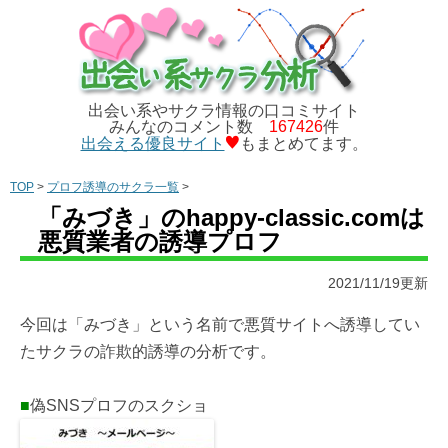
出会い系やサクラ情報の口コミサイト
みんなのコメント数
167426
件
出会える優良サイト
もまとめてます。
TOP
>
プロフ誘導のサクラ一覧
>
「みづき」のhappy-classic.comは
悪質業者の誘導プロフ
2021/11/19更新
今回は「みづき」という名前で悪質サイトへ誘導してい
たサクラの詐欺的誘導の分析です。
■
偽SNSプロフのスクショ