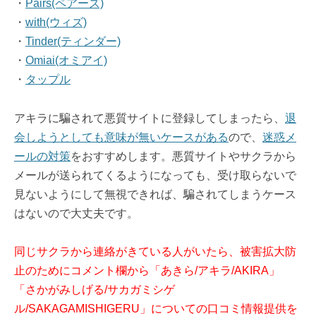
・
Pairs(ペアーズ)
・
with(ウィズ)
・
Tinder(ティンダー)
・
Omiai(オミアイ)
・
タップル
アキラに騙されて悪質サイトに登録してしまったら、
退
会しようとしても意味が無いケースがある
ので、
迷惑メ
ールの対策
をおすすめします。悪質サイトやサクラから
メールが送られてくるようになっても、受け取らないで
見ないようにして無視できれば、騙されてしまうケース
はないので大丈夫です。
同じサクラから連絡がきている人がいたら、被害拡大防
止のためにコメント欄から「あきら/アキラ/AKIRA」
「さかがみしげる/サカガミシゲ
ル/SAKAGAMISHIGERU」についての口コミ情報提供を