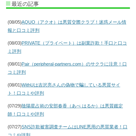
最近の記事
(08/05)
AQUO（アクオ）は悪質交際クラブ！迷惑メール情
報と口コミ評判
(08/03)
PRIVATE（プライベート）は副業詐欺！手口と口コ
ミ評判
(08/01)
Pair（peripheral-partners.com）のサクラに注意！口
コミ評判
(08/01)
WithUは吉沢亮さんの偽物で騙している悪質サイ
ト！口コミや評判
(07/29)
陰陽星占術の安部春香（あべ はるか）は悪質鑑定
師！口コミや評判
(07/27)
SNS詐欺被害調査チームはLINE悪用の悪質業者！口
コミや評判