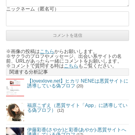
ニックネーム（匿名可）
※画像の投稿は
こちら
からお願いします。
※サクラのプロフやメッセージ、出会い系サイトの名
前、URLがあったら一緒にコメントをお願いします。
※コメントで質問する時は
こちら
もご覧ください。
関連する分析記事
【lovexlove.net】ヒカリ NENEは悪質サイトに
誘導している偽プロフ
(20)
福原こずえ（悪質サイト「App」に誘導してい
る偽プロフ）
(12)
伊藤彩香(さやか)と彩香(あやか)-悪質サイトへ
誘導している偽プロフ
(17)