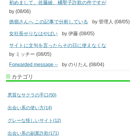
初めまして。佐藤綾、橘聖子詐欺の件ですが
by (08/06)
徳嶺さんへ この記事で分析している
by 管理人 (08/05)
女社長せりなはやばい
by 伊藤 (08/05)
サイトに文句を言ったらその日に使えなくな
by ミッチー (08/05)
Forwarded message --
by のりたん (08/04)
カテゴリ
悪質なサクラの手口(50)
出会い系の使い方(14)
グレーな怪しいサイト(12)
出会い系の副業詐欺(171)