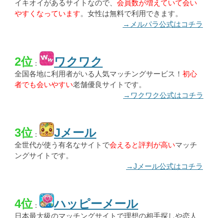
イキオイがあるサイトなので、
会員数が増えていて会い
やすくなっています
。女性は無料で利用できます。
→メルパラ公式はコチラ
2位
ワクワク
：
全国各地に利用者がいる人気マッチングサービス！
初心
者でも会いやすい
老舗優良サイトです。
→ワクワク公式はコチラ
3位
Jメール
：
全世代が使う有名なサイトで
会えると評判が高い
マッチ
ングサイトです。
→Jメール公式はコチラ
4位
ハッピーメール
：
日本最大級のマッチングサイトで理想の相手探しや恋人