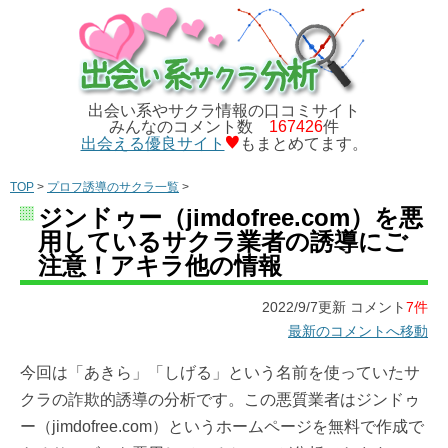
出会い系やサクラ情報の口コミサイト
みんなのコメント数
167426
件
出会える優良サイト
もまとめてます。
TOP
>
プロフ誘導のサクラ一覧
>
ジンドゥー（jimdofree.com）を悪
用しているサクラ業者の誘導にご
注意！アキラ他の情報
2022/9/7更新 コメント
7件
最新のコメントへ移動
今回は「あきら」「しげる」という名前を使っていたサ
クラの詐欺的誘導の分析です。この悪質業者はジンドゥ
ー（jimdofree.com）というホームページを無料で作成で