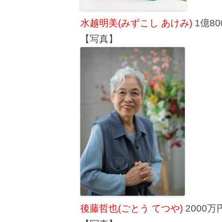
水越明美(みずこし あけみ)
1億80
【写真】
後藤哲也(ごとう てつや)
2000万