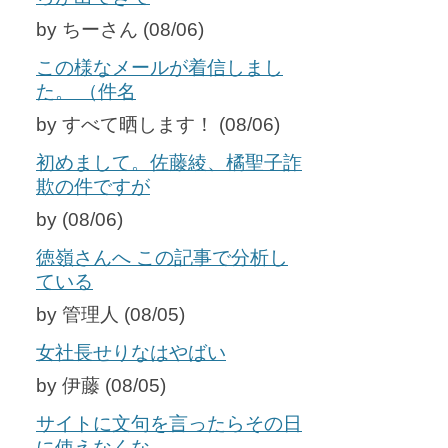
by ちーさん (08/06)
この様なメールが着信しまし
た。 （件名
by すべて晒します！ (08/06)
初めまして。佐藤綾、橘聖子詐
欺の件ですが
by (08/06)
徳嶺さんへ この記事で分析し
ている
by 管理人 (08/05)
女社長せりなはやばい
by 伊藤 (08/05)
サイトに文句を言ったらその日
に使えなくな