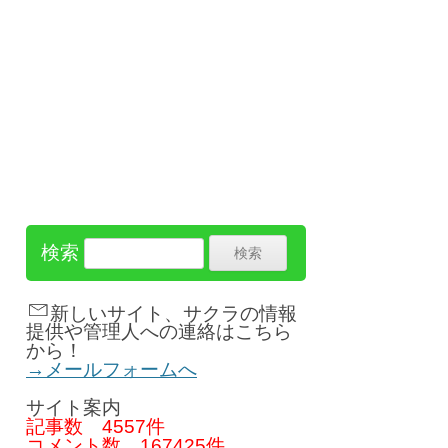
検索
新しいサイト、サクラの情報
提供や管理人への連絡はこちら
から！
→メールフォームへ
サイト案内
記事数
4557件
コメント数
167425件