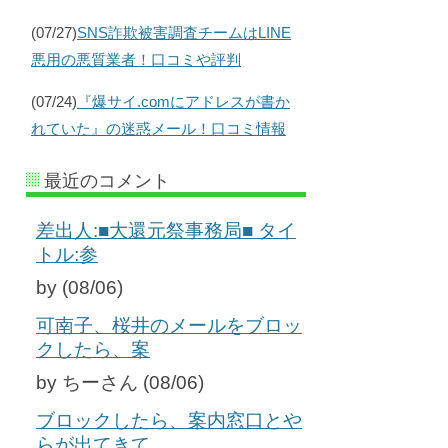
(07/27)
SNS詐欺被害調査チームはLINE
悪用の悪質業者！口コミや評判
(07/24)
『爆サイ.comにアドレスが書か
れていた』の迷惑メール！口コミ情報
最近のコメント
差出人:■大還元祭事務局■ タイ
トル:参
by (08/06)
可南子、桜井のメールをブロッ
クしたら、案
by ちーさん (08/06)
ブロックしたら、案内窓口とや
らが出てきて