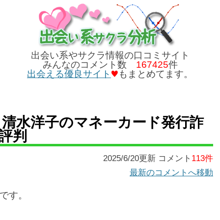
出会い系やサクラ情報の口コミサイト
みんなのコメント数
167425
件
出会える優良サイト
もまとめてます。
者 清水洋子のマネーカード発行詐
評判
2025/6/20更新 コメント
113件
最新のコメントへ移動
です。