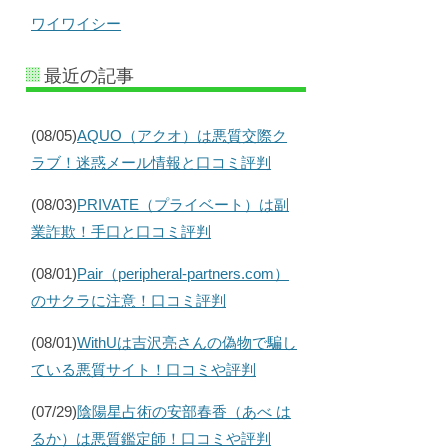
ワイワイシー
最近の記事
(08/05)
AQUO（アクオ）は悪質交際ク
ラブ！迷惑メール情報と口コミ評判
(08/03)
PRIVATE（プライベート）は副
業詐欺！手口と口コミ評判
(08/01)
Pair（peripheral-partners.com）
のサクラに注意！口コミ評判
(08/01)
WithUは吉沢亮さんの偽物で騙し
ている悪質サイト！口コミや評判
(07/29)
陰陽星占術の安部春香（あべ は
るか）は悪質鑑定師！口コミや評判