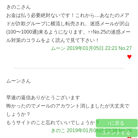
きのこさん
お金は払う必要絶対ないです！これから…あなたのメア
ドが詐欺グループに横流し転売され、迷惑メールが沢山
(100〜1000通)来るようになります。↑↑No.25の迷惑メー
ル対策のコラムをよく読んで見て下さい！
ムーン 2019年01月05日 22:21 No.27
♥
ムーンさん
早速の返信ありがとうございます
怖かったのでメールのアカウント消しましたが大丈夫で
しょうか？
もうサイトのこと忘れていいでしょうか？
↑に戻る
きのこ 2019年01月05日 23:39 No.28
コメントする