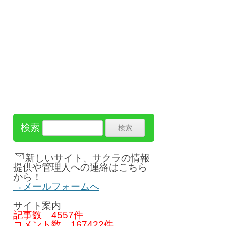
検索
新しいサイト、サクラの情報
提供や管理人への連絡はこちら
から！
→メールフォームへ
サイト案内
記事数
4557件
コメント数
167422件