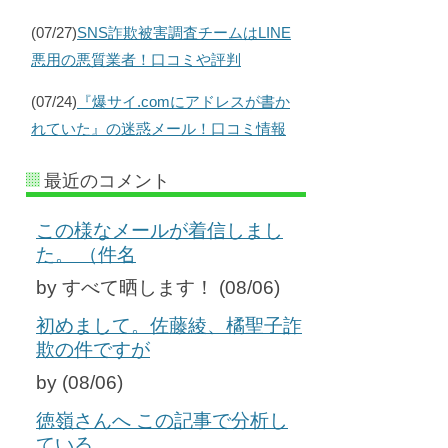
(07/27)
SNS詐欺被害調査チームはLINE
悪用の悪質業者！口コミや評判
(07/24)
『爆サイ.comにアドレスが書か
れていた』の迷惑メール！口コミ情報
最近のコメント
この様なメールが着信しまし
た。 （件名
by すべて晒します！ (08/06)
初めまして。佐藤綾、橘聖子詐
欺の件ですが
by (08/06)
徳嶺さんへ この記事で分析し
ている