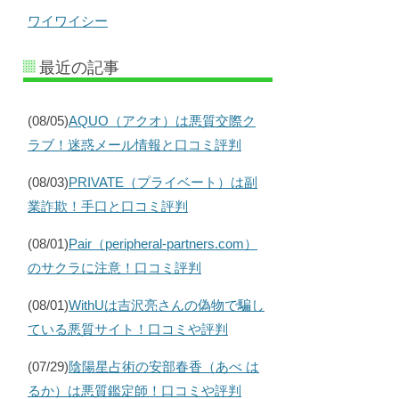
ワイワイシー
最近の記事
(08/05)
AQUO（アクオ）は悪質交際ク
ラブ！迷惑メール情報と口コミ評判
(08/03)
PRIVATE（プライベート）は副
業詐欺！手口と口コミ評判
(08/01)
Pair（peripheral-partners.com）
のサクラに注意！口コミ評判
(08/01)
WithUは吉沢亮さんの偽物で騙し
ている悪質サイト！口コミや評判
(07/29)
陰陽星占術の安部春香（あべ は
るか）は悪質鑑定師！口コミや評判