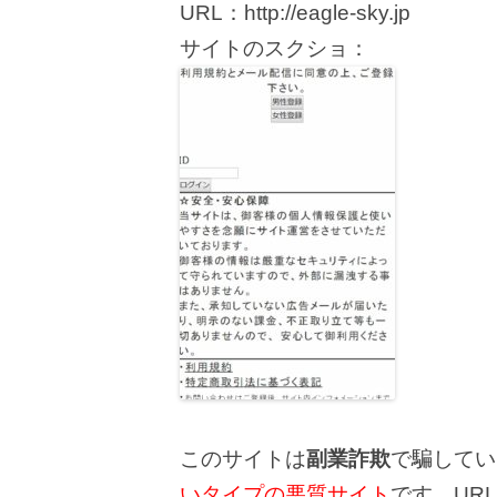
URL：http://eagle-sky.jp
サイトのスクショ：
このサイトは
副業詐欺
で騙してい
いタイプの悪質サイト
です。URL