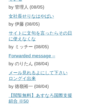
by 管理人 (08/05)
女社長せりなはやばい
by 伊藤 (08/05)
サイトに文句を言ったらその日
に使えなくな
by ミッチー (08/05)
Forwarded message --
by のりたん (08/04)
メール見れるよにして下さい
ロングイ出来
by 徳嶺裕一 (08/04)
【閲覧無料】あすなろ国際支援
組合 ※50