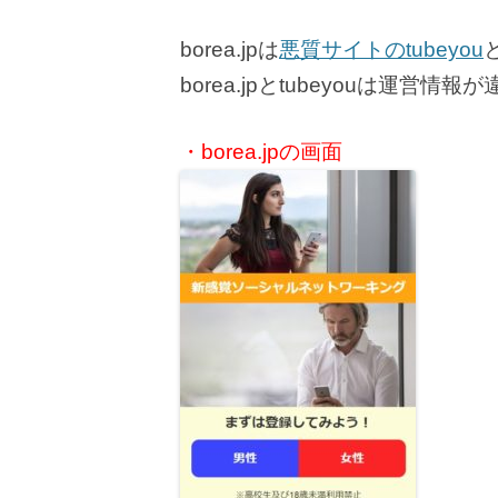
borea.jpは
悪質サイトのtubeyou
borea.jpとtubeyouは運
・borea.jpの画面