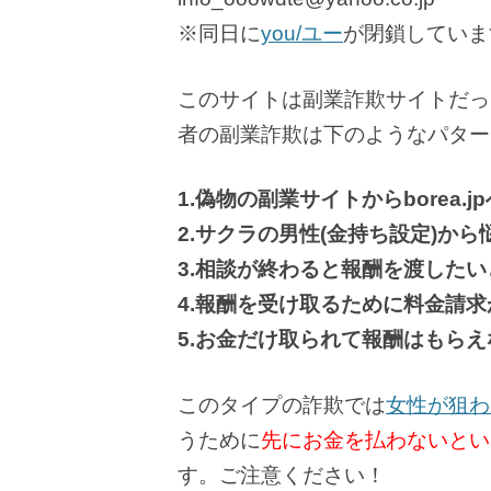
※同日に
you/ユー
が閉鎖していま
このサイトは副業詐欺サイトだっ
者の副業詐欺は下のようなパター
1.偽物の副業サイトからborea.j
2.サクラの男性(金持ち設定)か
3.相談が終わると報酬を渡した
4.報酬を受け取るために料金請
5.お金だけ取られて報酬はもらえ
このタイプの詐欺では
女性が狙わ
うために
先にお金を払わないとい
す。ご注意ください！