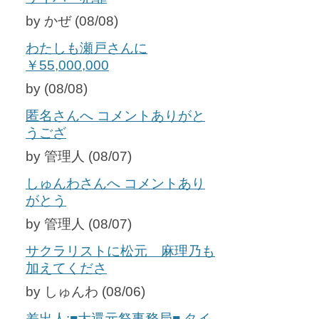
by かぜ (08/08)
わたしも瀬戸さんに
￥55,000,000
by (08/08)
匿名さんへ コメントありがと
うござ
by 管理人 (08/07)
しゅんわさんへ コメントあり
がとう
by 管理人 (08/07)
サクラリストに松元 麻理乃も
加えてくださ
by しゅんわ (08/06)
差出人:■大還元祭事務局■ タイ