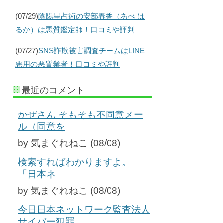
(07/29)
陰陽星占術の安部春香（あべ は
るか）は悪質鑑定師！口コミや評判
(07/27)
SNS詐欺被害調査チームはLINE
悪用の悪質業者！口コミや評判
最近のコメント
かぜさん そもそも不同意メー
ル（同意を
by 気まぐれねこ (08/08)
検索すればわかりますよ。
「日本ネ
by 気まぐれねこ (08/08)
今日日本ネットワーク監査法人
サイバー犯罪