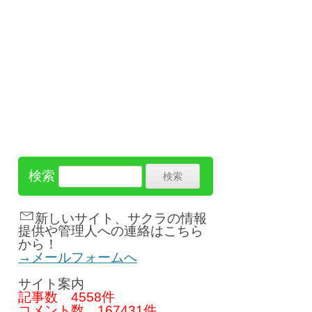
検索
新しいサイト、サクラの情報
提供や管理人への連絡はこちら
から！
→メールフォームへ
サイト案内
記事数
4558件
コメント数
167431件