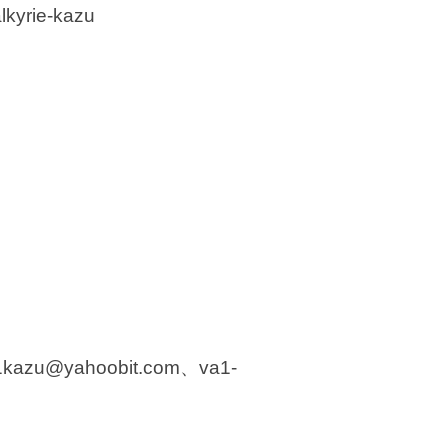
lkyrie-kazu
u@yahoobit.com、va1-