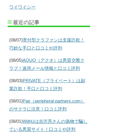
ワイワイシー
最近の記事
(08/07)
寄付型クラファンは支援詐欺！
巧妙な手口と口コミや評判
(08/05)
AQUO（アクオ）は悪質交際ク
ラブ！迷惑メール情報と口コミ評判
(08/03)
PRIVATE（プライベート）は副
業詐欺！手口と口コミ評判
(08/01)
Pair（peripheral-partners.com）
のサクラに注意！口コミ評判
(08/01)
WithUは吉沢亮さんの偽物で騙し
ている悪質サイト！口コミや評判