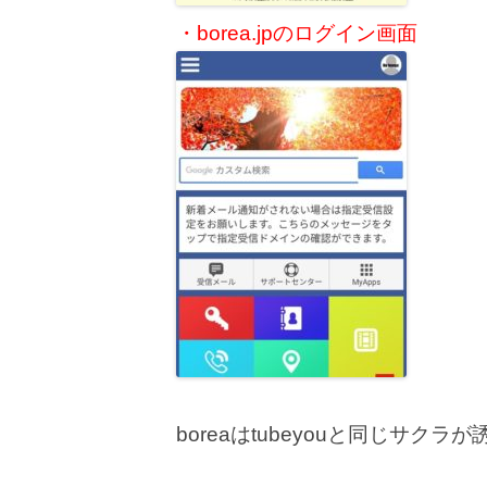
・borea.jpのログイン画面
boreaはtubeyouと同じサ