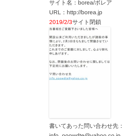
サイト名：borea/ボレア
URL：http://borea.jp
2019/2/3
サイト閉鎖
書いてあった問い合わせ先：
info_ooowdte@yahoo.co.jp