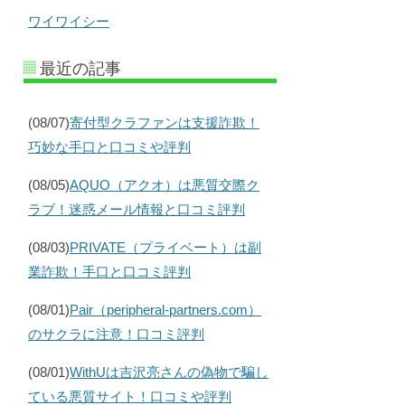
ワイワイシー
最近の記事
(08/07)
寄付型クラファンは支援詐欺！
巧妙な手口と口コミや評判
(08/05)
AQUO（アクオ）は悪質交際ク
ラブ！迷惑メール情報と口コミ評判
(08/03)
PRIVATE（プライベート）は副
業詐欺！手口と口コミ評判
(08/01)
Pair（peripheral-partners.com）
のサクラに注意！口コミ評判
(08/01)
WithUは吉沢亮さんの偽物で騙し
ている悪質サイト！口コミや評判