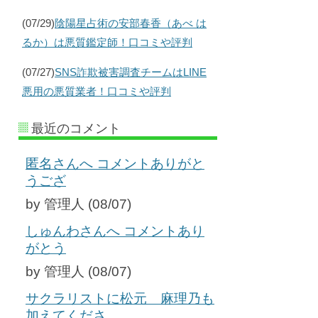
(07/29)
陰陽星占術の安部春香（あべ は
るか）は悪質鑑定師！口コミや評判
(07/27)
SNS詐欺被害調査チームはLINE
悪用の悪質業者！口コミや評判
最近のコメント
匿名さんへ コメントありがと
うござ
by 管理人 (08/07)
しゅんわさんへ コメントあり
がとう
by 管理人 (08/07)
サクラリストに松元 麻理乃も
加えてくださ