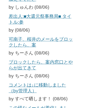
by しゅんわ (08/06)
差出人:■大還元祭事務局■ タイ
トル:参
by (08/06)
可南子、桜井のメールをブロッ
クしたら、案
by ちーさん (08/06)
ブロックしたら、案内窓口とや
らが出てきて
by ちーさん (08/06)
コメントは↓に移動しました
（by管理人）
by すべて晒します！ (08/06)
この様なメールが着信しまし