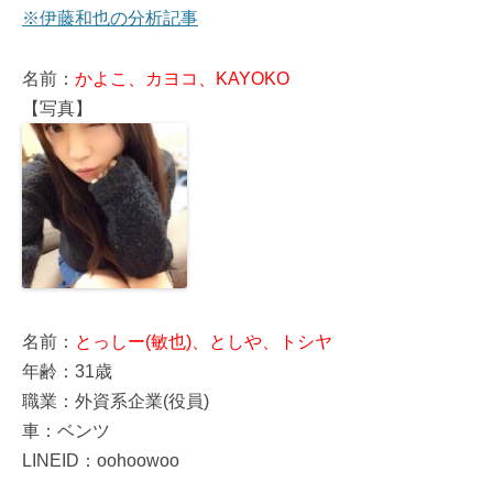
※伊藤和也の分析記事
名前：
かよこ、カヨコ、KAYOKO
【写真】
名前：
とっしー(敏也)、としや、トシヤ
年齢：31歳
職業：外資系企業(役員)
車：ベンツ
LINEID：oohoowoo