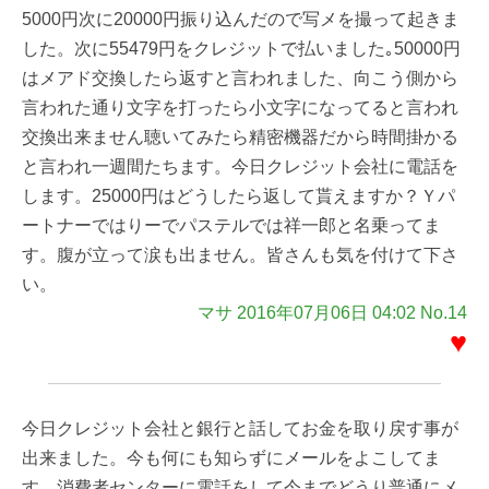
5000円次に20000円振り込んだので写メを撮って起きま
した。次に55479円をクレジットで払いました｡50000円
はメアド交換したら返すと言われました、向こう側から
言われた通り文字を打ったら小文字になってると言われ
交換出来ません聴いてみたら精密機器だから時間掛かる
と言われ一週間たちます。今日クレジット会社に電話を
します。25000円はどうしたら返して貰えますか？Ｙパ
ートナーではりーでパステルでは祥一郎と名乗ってま
す。腹が立って涙も出ません。皆さんも気を付けて下さ
い。
マサ 2016年07月06日 04:02 No.14
♥
今日クレジット会社と銀行と話してお金を取り戻す事が
出来ました。今も何にも知らずにメールをよこしてま
す、消費者センターに電話をして今までどうり普通にメ