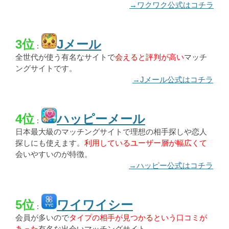
→ワクワク公式はコチラ
3位
Jメール
：
全世代が使う有名なサイトで
会えると評判が高い
マッチ
ングサイトです。
→Jメール公式はコチラ
4位
ハッピーメール
：
日本最大級のマッチングサイトで理想の相手探しや恋人
探しにも使えます。
利用しているユーザー層が幅広くて
会いやすいのが特徴。
→ハッピー公式はコチラ
5位
ワイワイシー
：
会員が多いので
タイプの相手が見つかるという口コミが
あった
有名な出会いマッチングサイト。