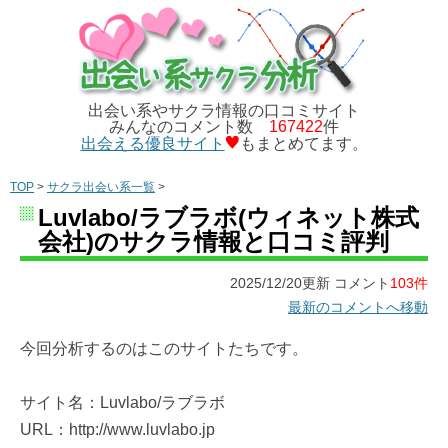
出会い系やサクラ情報の口コミサイト
みんなのコメント数
167422
件
出会える優良サイト
もまとめてます。
TOP
>
サクラ出会い系一覧
>
Luvlabo/ラブラボ(ウィネット株式
会社)のサクラ情報と口コミ評判
2025/12/20更新 コメント
103件
最新のコメントへ移動
今回分析するのはこのサイトたちです。
サイト名：Luvlabo/ラブラボ
URL：http://www.luvlabo.jp