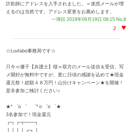
詐欺師にアドレスを入手されました。＝迷惑メールが増
えるのは当然です。アドレス変更をお薦めします。
一弾目 2018年09月19日 08:15 No.8
♥
2
☆Luvlabo事務局です☆
只今≪優子【弁護士】様≫双方のメール送信＆受信、写
メ開封が無料中ですが、更に日頃の感謝を込めて★現金
還元祭！総額４８万円！山分けキャンペーン★を開催！
是非参加ご検討ください♪
★* ゜o ゜ ゜* o ゜o ゜★
3名参加で！現金還元
┏┓┏┳━━┓
┃┃┃┃┏┓┃