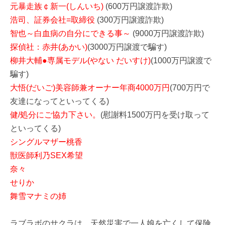
元暴走族￠新一(しんいち)
(600万円譲渡詐欺)
浩司、証券会社=取締役
(300万円譲渡詐欺)
智也～白血病の自分にできる事～
(9000万円譲渡詐欺)
探偵社：赤井(あかい)
(3000万円譲渡で騙す)
柳井大輔●専属モデル(やない だいすけ)
(1000万円譲渡で
騙す)
大悟(だいご)美容師兼オーナー年商4000万円
(700万円で
友達になってといってくる)
健/処分にご協力下さい。
(慰謝料1500万円を受け取って
といってくる)
シングルマザー桃香
獣医師利乃SEX希望
奈々
せりか
舞雪マナミの姉
ラブラボのサクラは、天然災害で一人娘を亡くして保険