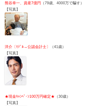
熊谷幸一、資産7億円
（79歳、4000万で騙す）
【写真】
洋介〔ﾓﾃﾞﾙ→公認会計士〕
（41歳）
【写真】
★現金ｷｬﾝﾍﾟｰﾝ100万円確定★
（30歳）
【写真】