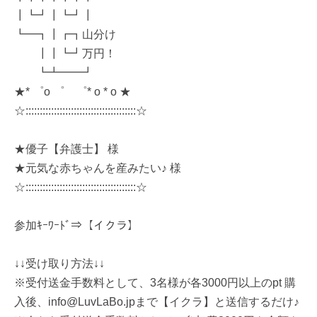
┃┗┛┃┗┛┃
┗━┓┃┏┓山分け
┃┃┗┛万円！
┗┻━━┛
★* ゜o ゜ ゜* o * o ★
☆:::::::::::::::::::::::::::::::::::::::☆
★優子【弁護士】 様
★元気な赤ちゃんを産みたい♪ 様
☆:::::::::::::::::::::::::::::::::::::::☆
参加ｷｰﾜｰﾄﾞ⇒【イクラ】
↓↓受け取り方法↓↓
※受付送金手数料として、3名様が各3000円以上のpt 購
入後、info@LuvLaBo.jpまで【イクラ】と送信するだけ♪