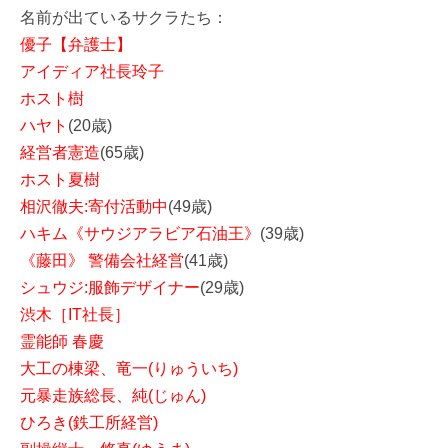
名前が出ているサクラたち：
優子【弁護士】
アイディア社長玲子
ホスト樹
ハヤト
(20歳)
経営者憲造
(65歳)
ホスト夏樹
相沢徹夫:寄付活動中
(49歳)
ハキム《サウジアラビア石油王》
(39歳)
《藤田》 警備会社経営
(41歳)
シュウジ:服飾デザイナー
(29歳)
渋木［IT社長］
霊能師 春慶
大工の棟梁、竜一(りゅういち)
元暴走族総長、純(じゅん)
ひろき(鉄工所経営)