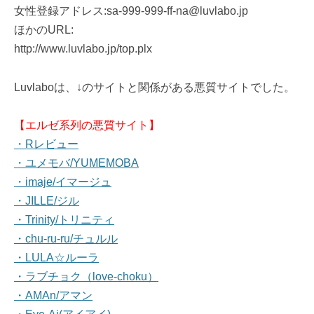
女性登録アドレス:sa-999-999-ff-na@luvlabo.jp
ほかのURL:
http://www.luvlabo.jp/top.plx
Luvlaboは、↓のサイトと関係がある悪質サイトでした。
【エルゼ系列の悪質サイト】
・Rレビュー
・ユメモバ/YUMEMOBA
・imaje/イマージュ
・JILLE/ジル
・Trinity/トリニティ
・chu-ru-ru/チュルル
・LULA☆ルーラ
・ラブチョク（love-choku）
・AMAn/アマン