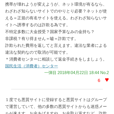
携帯が壊れようが変えようが、ネット環境が有るなら、
わざわざ知らないサイトでのやりとり必要？ネットが使
える＝正規の有名サイトを使える。わざわざ知らないサ
イトへ誘導するのは詐欺る為です。
不特定多数に大金授受？国家予算なみの金持ち？
非課税？有り得ません＝嘘＝詐欺です。
詐欺られた費用を返してと言えます。違法な業者による
違法な契約なので取消が可能です。
＊消費者センターに相談して返金手続きをしましょう。
国民生活（消費者）センター
一弾目 2018年04月22日 18:44 No.2
♥
6
１度でも悪質サイトに登録すると悪質サイトはグループ
で運営していて、他の多数の悪質サイトからも迷惑メー
ルが来ます。お金あげますや、お金取り返すなど。詐欺