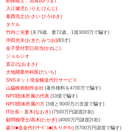
副操縦士、悠真(ゆうま)
入江健児(いりえ けんじ)
葛西浩之(かさい ひろゆき)
タケル
竹内ご夫妻
(夫79歳、妻72歳、1億3000万で騙す)
沖田光夫(おきた みつお)
(83才)
金子受付窓口担当(かねこ)
ジョルジオ
直正(なおまさ)
大地開業外科医(だいち)
SNSネット現金輸送代行サービス
山脇映画制作会社
(著作権料を4700万で騙す)
NPO団体所属の代表
(10億で騙す)
NPO団体所属の方
(3億と9000万の支援で騙す)
IT社長・直木(なおき)
(7500万円譲渡詐欺)
顧問税理士/高木(たかぎ)
(4000万円譲渡詐欺)
森川■送金代行ｻｰﾋﾞｽ■(もりかわ)
(5700万円譲渡で騙す)