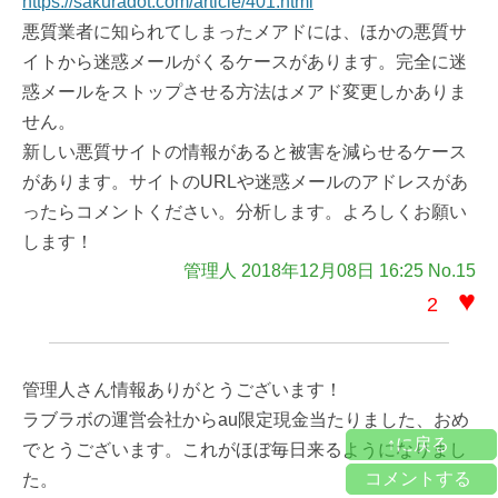
https://sakuradot.com/article/401.html
悪質業者に知られてしまったメアドには、ほかの悪質サ
イトから迷惑メールがくるケースがあります。完全に迷
惑メールをストップさせる方法はメアド変更しかありま
せん。
新しい悪質サイトの情報があると被害を減らせるケース
があります。サイトのURLや迷惑メールのアドレスがあ
ったらコメントください。分析します。よろしくお願い
します！
管理人 2018年12月08日 16:25 No.15
♥
2
管理人さん情報ありがとうございます！
ラブラボの運営会社からau限定現金当たりました、おめ
↑に戻る
でとうございます。これがほぼ毎日来るようになりまし
コメントする
た。