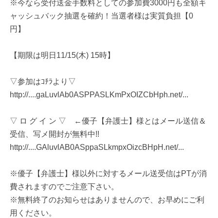
※今なら受付送金手数料としての参加費3000円も全額キ
ャッシュバック抽選を確約！当選者様は実質負担【0
円】
【期限は明日11/15(木) 15時】
▽参加はｺﾁﾗより▽
http://....gaLuvlAb0ASPPASLKmPxOIZCbHph.net/...
▽ ロ グ イ ン ▽ ←優子【弁護士】様とはメール送信＆
受信、写メ開封が無料中!!
http://....GAluvlAB0ASppaSLkmpxOizcBHpH.net/...
※優子【弁護士】様以外に対するメール送受信はPTが消
費されますのでご注意下さい。
※無料終了のお知らせはありませんので、お早めにご利
用ください。