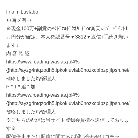
f r o m Luvlabo
++写メ有++
※現金100万+副賞のﾏｸﾄﾞﾅﾙﾄﾞｸｵｶｰﾄﾞor楽天ｽｰﾊﾟｰﾎﾟｲﾝﾄ1
万円分が確定。本人確認番号▼3812▼返信↓手続き願い
ます↓
内 容 確 認
https:\\www.roading-was.as.jp!#%
{}http://ayzg4ntqzodh5.lpkokluvlab0nozxcplbzpijfpsh.net/
省略しましたby管理人
P * T * 追 * 加
https:\\www.roading-was.as.jp!#%
{}http://ayzg4ntqzodh5.lpkokluvlab0nozxcplbzpijfpsh.net/
省略しましたby管理人
※こちらの配信は当サイト登録会員様へ送信しておりま
す※
配信停止または配信に関するお問い合わせはコチラ