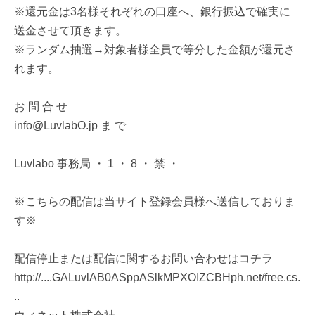
※還元金は3名様それぞれの口座へ、銀行振込で確実に
送金させて頂きます。
※ランダム抽選→対象者様全員で等分した金額が還元さ
れます。
お 問 合 せ
info@LuvlabO.jp ま で
Luvlabo 事務局 ・ 1 ・ 8 ・ 禁 ・
※こちらの配信は当サイト登録会員様へ送信しておりま
す※
配信停止または配信に関するお問い合わせはコチラ
http://....GALuvlAB0ASppASlkMPXOIZCBHph.net/free.cs.
..