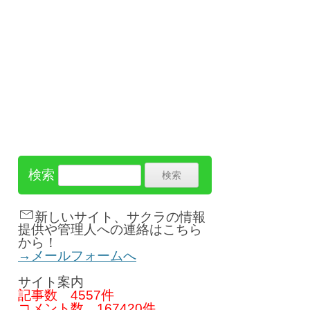
検索
新しいサイト、サクラの情報
提供や管理人への連絡はこちら
から！
→メールフォームへ
サイト案内
記事数
4557件
コメント数
167420件