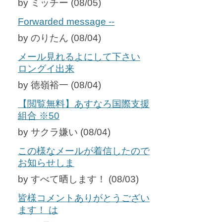
by ミッチー (08/05)
Forwarded message --
by のりたん (08/04)
メール見れるよにして下さい
ロングイ出来
by 徳嶺裕一 (08/04)
【閲覧無料】あすなろ国際支援
組合 ※50
by サクラ嫌い (08/04)
この様なメールが着信したので
お知らせしま
by すべて晒します！ (08/03)
皆様コメントありがとうござい
ます！ は