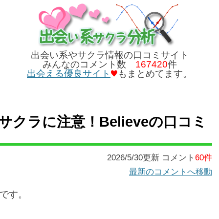
出会い系やサクラ情報の口コミサイト
みんなのコメント数
167420
件
出会える優良サイト
もまとめてます。
クラに注意！Believeの口コミ
2026/5/30更新 コメント
60件
最新のコメントへ移動
です。