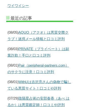
ワイワイシー
最近の記事
(08/05)
AQUO（アクオ）は悪質交際ク
ラブ！迷惑メール情報と口コミ評判
(08/03)
PRIVATE（プライベート）は副
業詐欺！手口と口コミ評判
(08/01)
Pair（peripheral-partners.com）
のサクラに注意！口コミ評判
(08/01)
WithUは吉沢亮さんの偽物で騙し
ている悪質サイト！口コミや評判
(07/29)
陰陽星占術の安部春香（あべ は
るか）は悪質鑑定師！口コミや評判