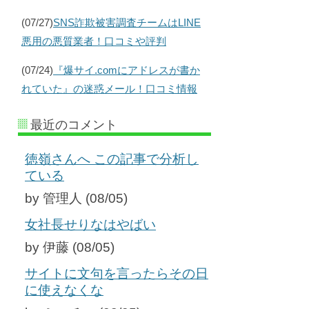
(07/27)
SNS詐欺被害調査チームはLINE
悪用の悪質業者！口コミや評判
(07/24)
『爆サイ.comにアドレスが書か
れていた』の迷惑メール！口コミ情報
最近のコメント
徳嶺さんへ この記事で分析し
ている
by 管理人 (08/05)
女社長せりなはやばい
by 伊藤 (08/05)
サイトに文句を言ったらその日
に使えなくな