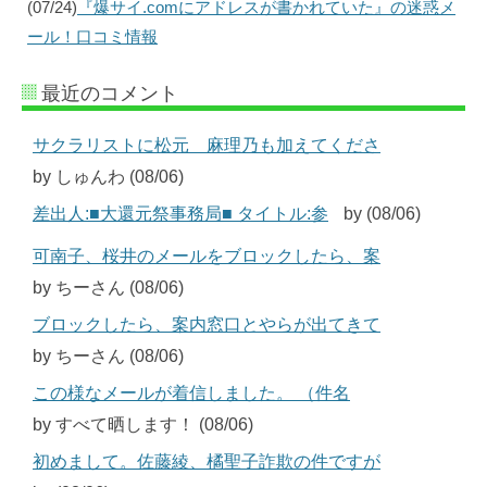
(07/24)
『爆サイ.comにアドレスが書かれていた』の迷惑メ
ール！口コミ情報
最近のコメント
サクラリストに松元 麻理乃も加えてくださ
by しゅんわ (08/06)
差出人:■大還元祭事務局■ タイトル:参
by (08/06)
可南子、桜井のメールをブロックしたら、案
by ちーさん (08/06)
ブロックしたら、案内窓口とやらが出てきて
by ちーさん (08/06)
この様なメールが着信しました。 （件名
by すべて晒します！ (08/06)
初めまして。佐藤綾、橘聖子詐欺の件ですが