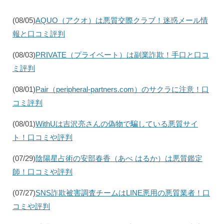
(08/05)
AQUO（アクオ）は悪質交際クラブ！迷惑メール情
報と口コミ評判
(08/03)
PRIVATE（プライベート）は副業詐欺！手口と口コ
ミ評判
(08/01)
Pair（peripheral-partners.com）のサクラに注意！口
コミ評判
(08/01)
WithUは吉沢亮さんの偽物で騙している悪質サイ
ト！口コミや評判
(07/29)
陰陽星占術の安部春香（あべ はるか）は悪質鑑定
師！口コミや評判
(07/27)
SNS詐欺被害調査チームはLINE悪用の悪質業者！口
コミや評判