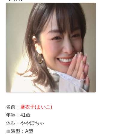
名前：
麻衣子(まいこ)
年齢：41歳
体型：ややぽちゃ‍‍‍
血液型：A型