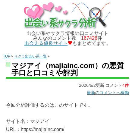
出会い系やサクラ情報の口コミサイト
みんなのコメント数
167426
件
出会える優良サイト
もまとめてます。
TOP
>
サクラ出会い系一覧
>
マジアイ（majiainc.com）の悪質
手口と口コミや評判
2026/5/2更新 コメント
4件
最新のコメントへ移動
今回分析評価するのはこのサイトです。
サイト名：マジアイ
URL：https://majiainc.com/