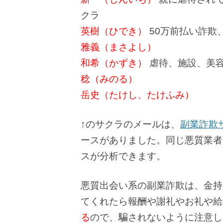
クラ
英樹（ひでき）
50万前払い詐欺
雅義（まさよし）
和希（かずき）
虐待、施設、美
稔（みのる）
岳史（たけし、たけふみ）
↑のサクラのメールは、
副業詐欺サ
ースがありました。同じ悪質業者
スが分析できます。
悪質出会い系の副業詐欺は、金持
てくれたら報酬や謝礼やお礼や給
る
ので、騙されないように注意し