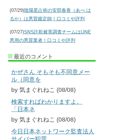
(07/29)
陰陽星占術の安部春香（あべ は
るか）は悪質鑑定師！口コミや評判
(07/27)
SNS詐欺被害調査チームはLINE
悪用の悪質業者！口コミや評判
最近のコメント
かぜさん そもそも不同意メー
ル（同意を
by 気まぐれねこ (08/08)
検索すればわかりますよ。
「日本ネ
by 気まぐれねこ (08/08)
今日日本ネットワーク監査法人
サイバー犯罪