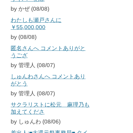
by かぜ (08/08)
わたしも瀬戸さんに
￥55,000,000
by (08/08)
匿名さんへ コメントありがと
うござ
by 管理人 (08/07)
しゅんわさんへ コメントあり
がとう
by 管理人 (08/07)
サクラリストに松元 麻理乃も
加えてくださ
by しゅんわ (08/06)
差出人:■大還元祭事務局■ タイ