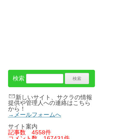
検索
新しいサイト、サクラの情報
提供や管理人への連絡はこちら
から！
→メールフォームへ
サイト案内
記事数
4558件
コメント数
167431件