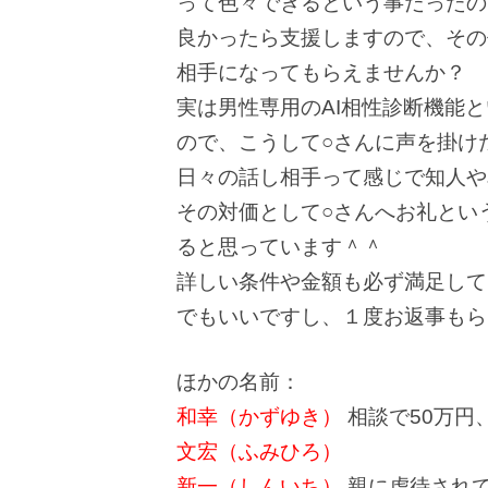
って色々できるという事だったの
良かったら支援しますので、その
相手になってもらえませんか？
実は男性専用のAI相性診断機能
ので、こうして○さんに声を掛けた
日々の話し相手って感じで知人や
その対価として○さんへお礼とい
ると思っています＾＾
詳しい条件や金額も必ず満足して
でもいいですし、１度お返事もら
ほかの名前：
和幸（かずゆき）
相談で50万円
文宏（ふみひろ）
新一（しんいち）
親に虐待され