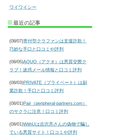
ワイワイシー
最近の記事
(08/07)
寄付型クラファンは支援詐欺！
巧妙な手口と口コミや評判
(08/05)
AQUO（アクオ）は悪質交際ク
ラブ！迷惑メール情報と口コミ評判
(08/03)
PRIVATE（プライベート）は副
業詐欺！手口と口コミ評判
(08/01)
Pair（peripheral-partners.com）
のサクラに注意！口コミ評判
(08/01)
WithUは吉沢亮さんの偽物で騙し
ている悪質サイト！口コミや評判