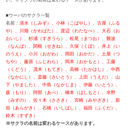
■ウーバのサクラ一覧
名前：
清水（しみず）、小林（こばやし）、古屋（ふる
や）、川畑（かわばた）、渡辺（わたなべ）、大石（お
おいし）、杉浦（すぎうら）、松尾（まつお）、難波
（なんば）、関根（せきね）、久保（くぼ）、井上（い
のうえ）、小川（おがわ）、岡田（おかだ）、土屋（つ
ちや）、藤原（ふじわら）、岡本（おかもと）、工藤
（くどう）、茂木（もてぎ）、高橋（たかはし）、中西
（なかにし）、斎藤（さいとう）、上田（うえだ）、山
下（やました）、中島（なかじま）、伊藤（いとう）、
森（もり）、阿部（あべ）、橋本（はしもと）、水野
（みずの）、佐々木（ささき）、宮崎（みやざき）、新
垣（あらがき）、石橋（いしばし）、福田（ふくだ）、
鈴木（すずき）
※サクラの名前は変わるケースがあります。