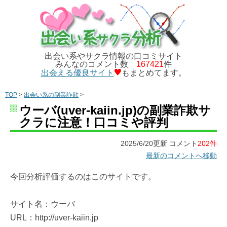
出会い系やサクラ情報の口コミサイト
みんなのコメント数
167421
件
出会える優良サイト
もまとめてます。
TOP
>
出会い系の副業詐欺
>
ウーバ(uver-kaiin.jp)の副業詐欺サ
クラに注意！口コミや評判
2025/6/20更新 コメント
202件
最新のコメントへ移動
今回分析評価するのはこのサイトです。
サイト名：ウーバ
URL：http://uver-kaiin.jp