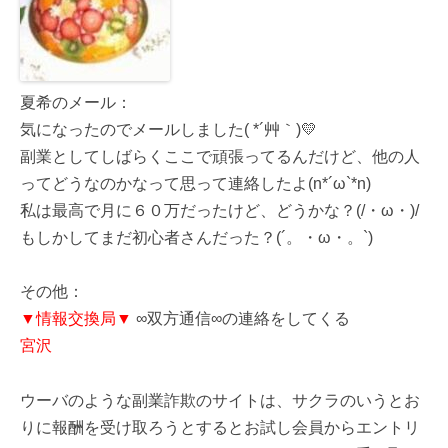
夏希のメール：
気になったのでメールしました( *´艸｀)💛
副業としてしばらくここで頑張ってるんだけど、他の人
ってどうなのかなって思って連絡したよ(n*´ω`*n)
私は最高で月に６０万だったけど、どうかな？(/・ω・)/
もしかしてまだ初心者さんだった？(´。・ω・。`)
その他：
▼情報交換局▼
∞双方通信∞の連絡をしてくる
宮沢
ウーバのような副業詐欺のサイトは、サクラのいうとお
りに報酬を受け取ろうとするとお試し会員からエントリ