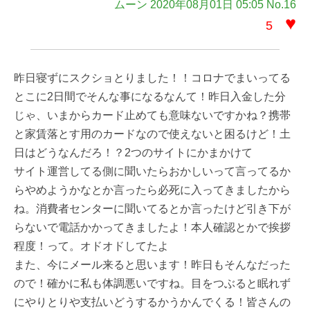
ムーン 2020年08月01日 05:05 No.16
♥
5
昨日寝ずにスクショとりました！！コロナでまいってる
とこに2日間でそんな事になるなんて！昨日入金した分
じゃ、いまからカード止めても意味ないですかね？携帯
と家賃落とす用のカードなので使えないと困るけど！土
日はどうなんだろ！？2つのサイトにかまかけて
サイト運営してる側に聞いたらおかしいって言ってるか
らやめようかなとか言ったら必死に入ってきましたから
ね。消費者センターに聞いてるとか言ったけど引き下が
らないで電話かかってきましたよ！本人確認とかで挨拶
程度！って。オドオドしてたよ
また、今にメール来ると思います！昨日もそんなだった
ので！確かに私も体調悪いですね。目をつぶると眠れず
にやりとりや支払いどうするかうかんでくる！皆さんの