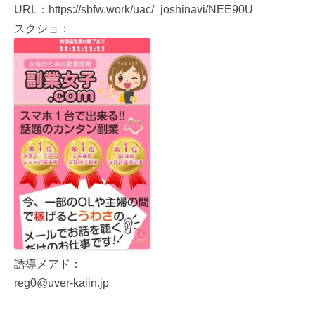
URL：https://sbfw.work/uac/_joshinavi/NEE90U
スクショ：
誘導メアド：
reg0@uver-kaiin.jp