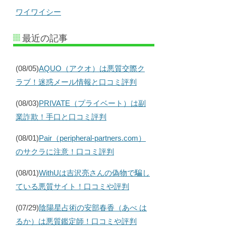
ワイワイシー
最近の記事
(08/05)
AQUO（アクオ）は悪質交際ク
ラブ！迷惑メール情報と口コミ評判
(08/03)
PRIVATE（プライベート）は副
業詐欺！手口と口コミ評判
(08/01)
Pair（peripheral-partners.com）
のサクラに注意！口コミ評判
(08/01)
WithUは吉沢亮さんの偽物で騙し
ている悪質サイト！口コミや評判
(07/29)
陰陽星占術の安部春香（あべ は
るか）は悪質鑑定師！口コミや評判