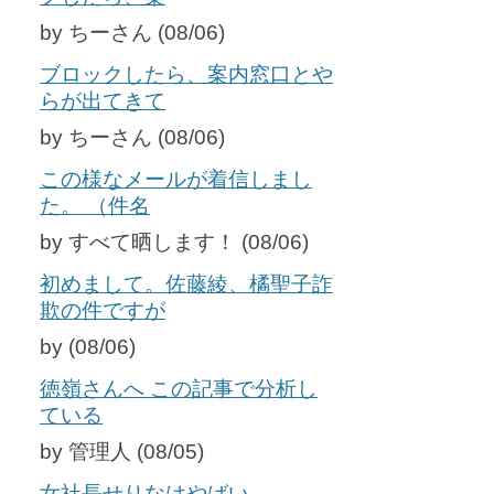
by ちーさん (08/06)
ブロックしたら、案内窓口とや
らが出てきて
by ちーさん (08/06)
この様なメールが着信しまし
た。 （件名
by すべて晒します！ (08/06)
初めまして。佐藤綾、橘聖子詐
欺の件ですが
by (08/06)
徳嶺さんへ この記事で分析し
ている
by 管理人 (08/05)
女社長せりなはやばい