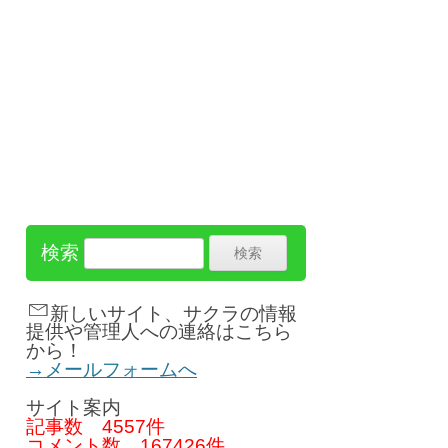
検索
新しいサイト、サクラの情報
提供や管理人への連絡はこちら
から！
→メールフォームへ
サイト案内
記事数
4557件
コメント数
167426件