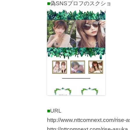
■
偽SNSプロフのスクショ
■
URL
http://www.nttcomnext.com/rise-
http://nttcomnext.com/rise-asuka