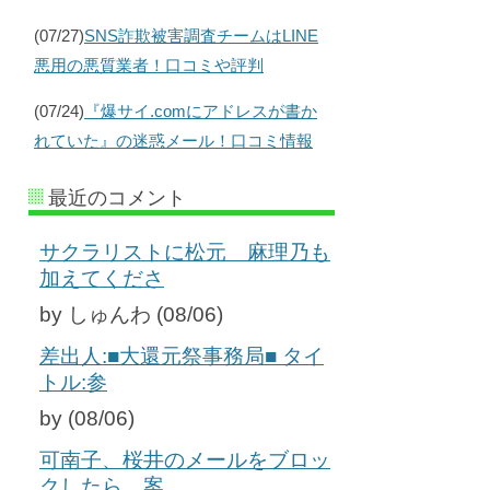
(07/27)
SNS詐欺被害調査チームはLINE
悪用の悪質業者！口コミや評判
(07/24)
『爆サイ.comにアドレスが書か
れていた』の迷惑メール！口コミ情報
最近のコメント
サクラリストに松元 麻理乃も
加えてくださ
by しゅんわ (08/06)
差出人:■大還元祭事務局■ タイ
トル:参
by (08/06)
可南子、桜井のメールをブロッ
クしたら、案