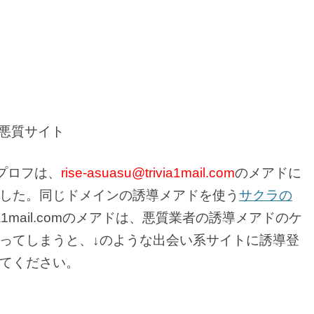
→悪質サイト
プロフは、
rise-asuasu@trivia1mail.com
のメアドに
した。同じドメインの誘導メアドを使う
サクラの
ia1mail.comのメアドは、悪質業者の誘導メアドのケ
ってしまうと、↓のような出会い系サイトに誘導登
てください。