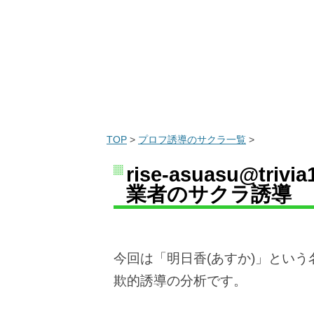
TOP
>
プロフ誘導のサクラ一覧
>
rise-asuasu@tr
業者のサクラ誘導
今回は「明日香(あすか)」とい
欺的誘導の分析です。