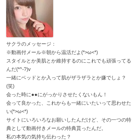
サクラのメッセージ：
※動画付メール※朝から温活だよ(*>ω<*)
スタイルとか美肌とか維持するのにこれでも頑張ってる
んだ(*^-?)v
一緒にベッドとか入って肌がザラザラとか嫌でしょ？
(笑)
会った時に●●にがっかりさせたくないもん！
会って良かった、これからも一緒にいたいって思わせた
い(*>ω<*)
サイトにいろいろなお願いしたんだけど、その一つの特
典として動画付きメールの特典貰ったんだ。
私の本気の気持ち伝わった？