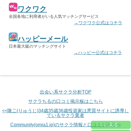
ワクワク
全国各地に利用者がいる人気マッチングサービス
→ワクワク公式はコチラ
ハッピーメール
日本最大級のマッチングサイト
→ハッピー公式はコチラ
出会い系サクラ分析TOP
サクラちるの口コミ掲示板はこちら
<<隆二(りゅうじ)34歳35歳36歳投資家は悪質サイトに誘導し
ているサクラ業者
Community(omia1.jp)のサクラ情報と口コミや評判>>
↑に戻る