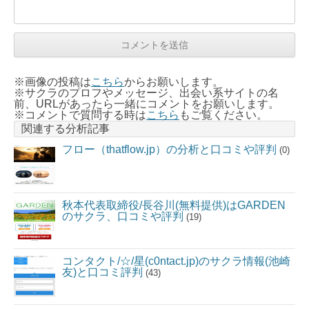
※画像の投稿は
こちら
からお願いします。
※サクラのプロフやメッセージ、出会い系サイトの名
前、URLがあったら一緒にコメントをお願いします。
※コメントで質問する時は
こちら
もご覧ください。
関連する分析記事
フロー（thatflow.jp）の分析と口コミや評判
(0)
秋本代表取締役/長谷川(無料提供)はGARDEN
のサクラ、口コミや評判
(19)
コンタクト/☆/星(c0ntact.jp)のサクラ情報(池崎
友)と口コミ評判
(43)