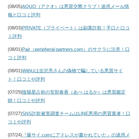
(08/05)
AQUO（アクオ）は悪質交際クラブ！迷惑メール情
報と口コミ評判
(08/03)
PRIVATE（プライベート）は副業詐欺！手口と口コ
ミ評判
(08/01)
Pair（peripheral-partners.com）のサクラに注意！口
コミ評判
(08/01)
WithUは吉沢亮さんの偽物で騙している悪質サイ
ト！口コミや評判
(07/29)
陰陽星占術の安部春香（あべ はるか）は悪質鑑定
師！口コミや評判
(07/27)
SNS詐欺被害調査チームはLINE悪用の悪質業者！口
コミや評判
(07/24)
『爆サイ.comにアドレスが書かれていた』の迷惑メ