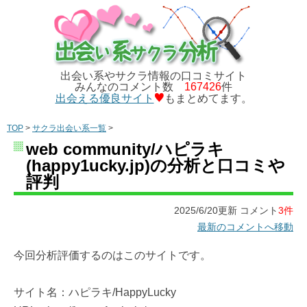
出会い系やサクラ情報の口コミサイト
みんなのコメント数
167426
件
出会える優良サイト
もまとめてます。
TOP
>
サクラ出会い系一覧
>
web community/ハピラキ
(happy1ucky.jp)の分析と口コミや
評判
2025/6/20更新 コメント
3件
最新のコメントへ移動
今回分析評価するのはこのサイトです。
サイト名：ハピラキ/HappyLucky