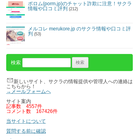
ポロム(porm.jp)のチャット詐欺に注意！サクラ
情報や口コミ評判
(212)
メルコレ merukore.jp のサクラ情報や口コミ評
判
(53)
検索
新しいサイト、サクラの情報提供や管理人への連絡は
こちらから！
→メールフォームへ
サイト案内
記事数
4557件
コメント数
167426件
当サイトについて
質問する前に確認