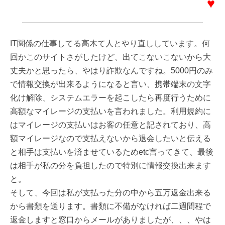
♥
IT関係の仕事してる高木て人とやり直ししています。何
回かこのサイトさがしたけど、出てこないこないから大
丈夫かと思ったら、やはり詐欺なんですね。5000円のみ
で情報交換が出来るようになると言い、携帯端末の文字
化け解除、システムエラーを起こしたら再度行うために
高額なマイレージの支払いを言われました。利用規約に
はマイレージの支払いはお客の任意と記されており、高
額マイレージなので支払えないから退会したいと伝える
と相手は支払いを済ませているためetc言ってきて、最後
は相手が私の分を負担したので特別に情報交換出来ます
と。
そして、今回は私が支払った分の中から五万返金出来る
から書類を送ります。書類に不備がなければ二週間程で
返金しますと窓口からメールがありましたが、、、やは