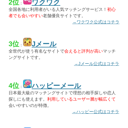
2位
ワクワク
：
全国各地に利用者がいる人気マッチングサービス！
初心
者でも会いやすい
老舗優良サイトです。
→ワクワク公式はコチラ
3位
Jメール
：
全世代が使う有名なサイトで
会えると評判が高い
マッチ
ングサイトです。
→Jメール公式はコチラ
4位
ハッピーメール
：
日本最大級のマッチングサイトで理想の相手探しや恋人
探しにも使えます。
利用しているユーザー層が幅広くて
会いやすいのが特徴。
→ハッピー公式はコチラ