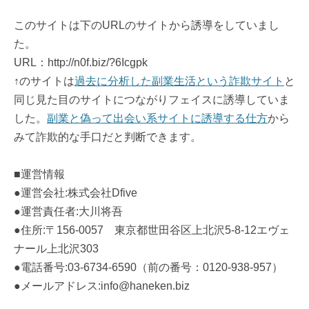
このサイトは下のURLのサイトから誘導をしていまし
た。
URL：http://n0f.biz/?6Icgpk
↑のサイトは
過去に分析した副業生活という詐欺サイト
と
同じ見た目のサイトにつながりフェイスに誘導していま
した。
副業と偽って出会い系サイトに誘導する仕方
から
みて詐欺的な手口だと判断できます。
■運営情報
●運営会社:株式会社Dfive
●運営責任者:大川将吾
●住所:〒156-0057 東京都世田谷区上北沢5-8-12エヴェ
ナール上北沢303
●電話番号:03-6734-6590（前の番号：0120-938-957）
●メールアドレス:info@haneken.biz