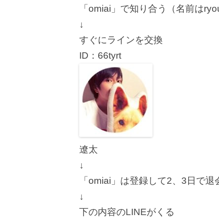
「omiai」で知り合う（名前はryo
↓
すぐにラインを交換
ID：66tyrt
遼太
↓
「omiai」は登録して2、3日で退
↓
下の内容のLINEがくる