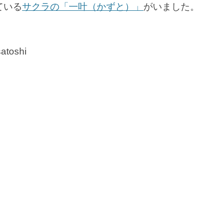
ている
サクラの「一叶（かずと）」
がいました。
satoshi