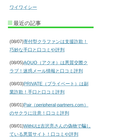
ワイワイシー
最近の記事
(08/07)
寄付型クラファンは支援詐欺！
巧妙な手口と口コミや評判
(08/05)
AQUO（アクオ）は悪質交際ク
ラブ！迷惑メール情報と口コミ評判
(08/03)
PRIVATE（プライベート）は副
業詐欺！手口と口コミ評判
(08/01)
Pair（peripheral-partners.com）
のサクラに注意！口コミ評判
(08/01)
WithUは吉沢亮さんの偽物で騙し
ている悪質サイト！口コミや評判