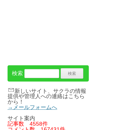
検索
新しいサイト、サクラの情報
提供や管理人への連絡はこちら
から！
→メールフォームへ
サイト案内
記事数
4558件
コメント数
167431件