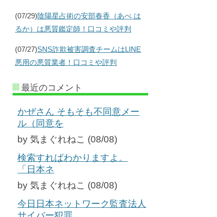
(07/29)
陰陽星占術の安部春香（あべ は
るか）は悪質鑑定師！口コミや評判
(07/27)
SNS詐欺被害調査チームはLINE
悪用の悪質業者！口コミや評判
最近のコメント
かぜさん そもそも不同意メー
ル（同意を
by 気まぐれねこ (08/08)
検索すればわかりますよ。
「日本ネ
by 気まぐれねこ (08/08)
今日日本ネットワーク監査法人
サイバー犯罪