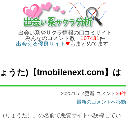
出会い系やサクラ情報の口コミサイト
みんなのコメント数
167431
件
出会える優良サイト
もまとめてます。
うた)【tmobilenext.com】は
2020/11/14更新 コメント
39件
最新のコメントへ移動
（りょうた）」の名前で悪質サイトへ誘導してい