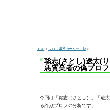
TOP
>
プロフ誘導のサクラ一覧
>
聡志(さとし)遼太(りょ
悪質業者の偽プロフ
今回は「聡志（さとし）」「遼太
る詐欺プロフの分析です。