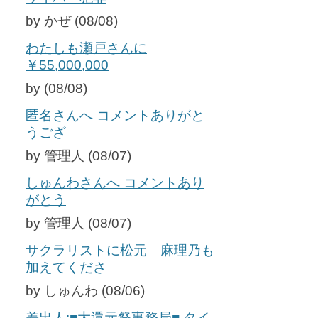
by かぜ (08/08)
わたしも瀬戸さんに
￥55,000,000
by (08/08)
匿名さんへ コメントありがと
うござ
by 管理人 (08/07)
しゅんわさんへ コメントあり
がとう
by 管理人 (08/07)
サクラリストに松元 麻理乃も
加えてくださ
by しゅんわ (08/06)
差出人:■大還元祭事務局■ タイ