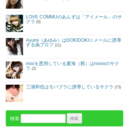
LOVE COMMUのあんずは「アイメール」のサ
クラ
(0)
Ayumi（あゆみ）はDOKIDOKI☆メールに誘導
する偽プロフ
(11)
mixiを悪用している夏海（茜）はnovioのサク
ラ
(2)
三浦和也はモバブラに誘導しているサクラ
(73)
検索