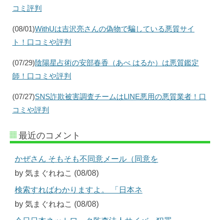
コミ評判
(08/01)
WithUは吉沢亮さんの偽物で騙している悪質サイ
ト！口コミや評判
(07/29)
陰陽星占術の安部春香（あべ はるか）は悪質鑑定
師！口コミや評判
(07/27)
SNS詐欺被害調査チームはLINE悪用の悪質業者！口
コミや評判
最近のコメント
かぜさん そもそも不同意メール（同意を
by 気まぐれねこ (08/08)
検索すればわかりますよ。 「日本ネ
by 気まぐれねこ (08/08)