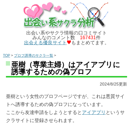
出会い系やサクラ情報の口コミサイト
みんなのコメント数
167431
件
出会える優良サイト
もまとめてます。
TOP
>
プロフ誘導のサクラ一覧
>
亜樹（専業主婦）はアイアプリに
誘導するための偽プロフ
2024/8/25更新
亜樹という女性のプロフページですが、これは悪質サイ
トへ誘導するための偽プロフになっています。
ここから友達申請をしようとすると
アイアプリ
というサ
クラサイトに登録させられます。