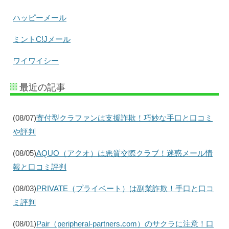
ハッピーメール
ミントC!Jメール
ワイワイシー
最近の記事
(08/07)
寄付型クラファンは支援詐欺！巧妙な手口と口コミ
や評判
(08/05)
AQUO（アクオ）は悪質交際クラブ！迷惑メール情
報と口コミ評判
(08/03)
PRIVATE（プライベート）は副業詐欺！手口と口コ
ミ評判
(08/01)
Pair（peripheral-partners.com）のサクラに注意！口