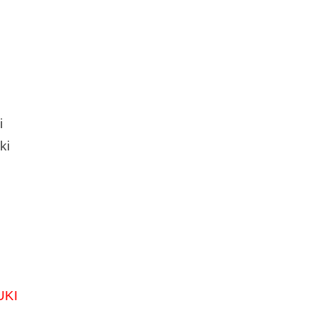
i
ki
KI