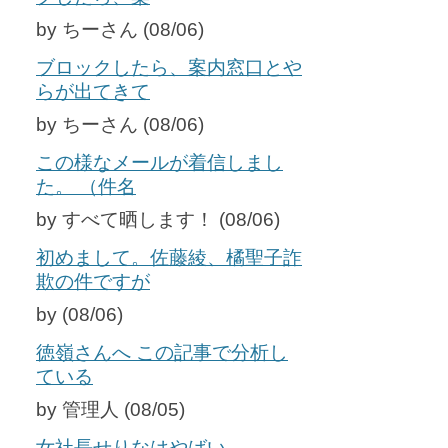
by ちーさん (08/06)
ブロックしたら、案内窓口とや
らが出てきて
by ちーさん (08/06)
この様なメールが着信しまし
た。 （件名
by すべて晒します！ (08/06)
初めまして。佐藤綾、橘聖子詐
欺の件ですが
by (08/06)
徳嶺さんへ この記事で分析し
ている
by 管理人 (08/05)
女社長せりなはやばい