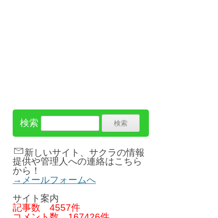
検索
新しいサイト、サクラの情報
提供や管理人への連絡はこちら
から！
→メールフォームへ
サイト案内
記事数
4557件
コメント数
167426件