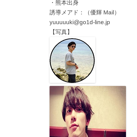
・熊本出身
誘導メアド：（優輝 Mail）
yuuuuuki@go1d-line.jp
【写真】