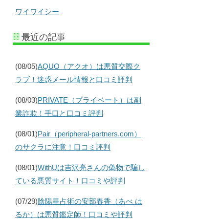
ワイワイシー
最近の記事
(08/05)
AQUO（アクオ）は悪質交際ク
ラブ！迷惑メール情報と口コミ評判
(08/03)
PRIVATE（プライベート）は副
業詐欺！手口と口コミ評判
(08/01)
Pair（peripheral-partners.com）
のサクラに注意！口コミ評判
(08/01)
WithUは吉沢亮さんの偽物で騙し
ている悪質サイト！口コミや評判
(07/29)
陰陽星占術の安部春香（あべ は
るか）は悪質鑑定師！口コミや評判