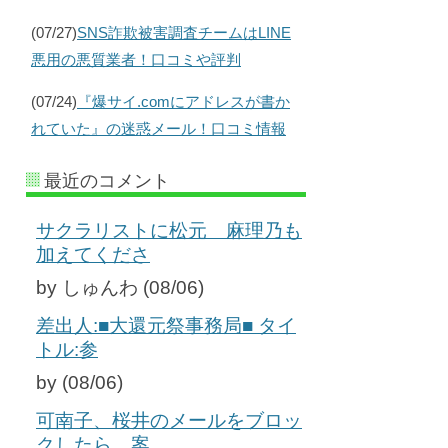
(07/27)
SNS詐欺被害調査チームはLINE
悪用の悪質業者！口コミや評判
(07/24)
『爆サイ.comにアドレスが書か
れていた』の迷惑メール！口コミ情報
最近のコメント
サクラリストに松元 麻理乃も
加えてくださ
by しゅんわ (08/06)
差出人:■大還元祭事務局■ タイ
トル:参
by (08/06)
可南子、桜井のメールをブロッ
クしたら、案