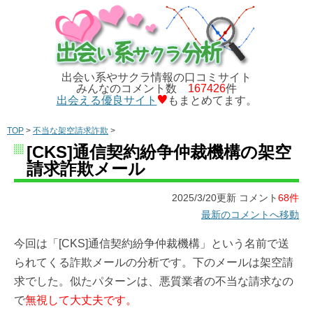
出会い系やサクラ情報の口コミサイト
みんなのコメント数
167426
件
出会える優良サイト
もまとめてます。
TOP
>
不当な架空請求詐欺
>
[CKS]通信契約紛争仲裁機構の架空
請求詐欺メール
2025/3/20更新 コメント
68件
最新のコメントへ移動
今回は「[CKS]通信契約紛争仲裁機構」という名前で送
られてくる詐欺メールの分析です。下のメールは架空請
求でした。似たパターンは、悪質業者の不当な請求なの
で
無視して大丈夫です。