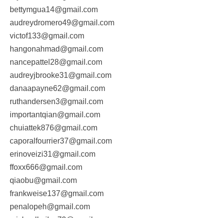
bettymgua14@gmail.com
audreydromero49@gmail.com
victof133@gmail.com
hangonahmad@gmail.com
nancepattel28@gmail.com
audreyjbrooke31@gmail.com
danaapayne62@gmail.com
ruthandersen3@gmail.com
importantqian@gmail.com
chuiattek876@gmail.com
caporalfourrier37@gmail.com
erinoveizi31@gmail.com
ffoxx666@gmail.com
qiaobu@gmail.com
frankweise137@gmail.com
penalopeh@gmail.com