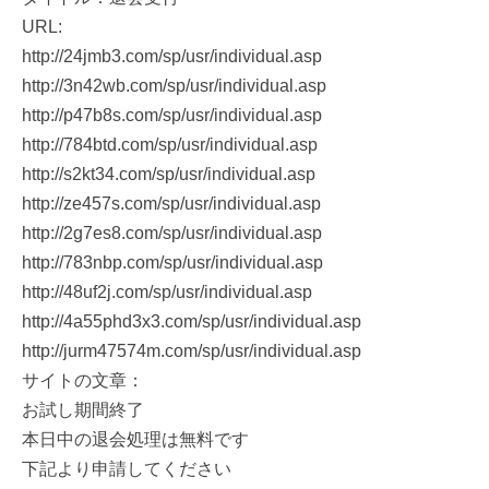
URL:
http://24jmb3.com/sp/usr/individual.asp
http://3n42wb.com/sp/usr/individual.asp
http://p47b8s.com/sp/usr/individual.asp
http://784btd.com/sp/usr/individual.asp
http://s2kt34.com/sp/usr/individual.asp
http://ze457s.com/sp/usr/individual.asp
http://2g7es8.com/sp/usr/individual.asp
http://783nbp.com/sp/usr/individual.asp
http://48uf2j.com/sp/usr/individual.asp
http://4a55phd3x3.com/sp/usr/individual.asp
http://jurm47574m.com/sp/usr/individual.asp
サイトの文章：
お試し期間終了
本日中の退会処理は無料です
下記より申請してください