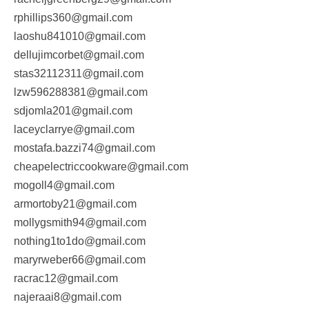
rphillips360@gmail.com
laoshu841010@gmail.com
dellujimcorbet@gmail.com
stas32112311@gmail.com
lzw596288381@gmail.com
sdjomla201@gmail.com
laceyclarrye@gmail.com
mostafa.bazzi74@gmail.com
cheapelectriccookware@gmail.com
mogoll4@gmail.com
armortoby21@gmail.com
mollygsmith94@gmail.com
nothing1to1do@gmail.com
maryrweber66@gmail.com
racrac12@gmail.com
najeraai8@gmail.com