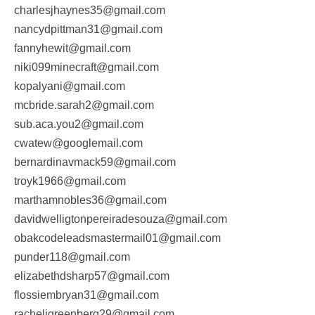
charlesjhaynes35@gmail.com
nancydpittman31@gmail.com
fannyhewit@gmail.com
niki099minecraft@gmail.com
kopalyani@gmail.com
mcbride.sarah2@gmail.com
sub.aca.you2@gmail.com
cwatew@googlemail.com
bernardinavmack59@gmail.com
troyk1966@gmail.com
marthamnobles36@gmail.com
davidwelligtonpereiradesouza@gmail.com
obakcodeleadsmastermail01@gmail.com
punder118@gmail.com
elizabethdsharp57@gmail.com
flossiembryan31@gmail.com
racheljgreenberg29@gmail.com