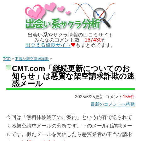
出会い系やサクラ情報の口コミサイト
みんなのコメント数
167430
件
出会える優良サイト
もまとめてます。
TOP
>
不当な架空請求詐欺
>
CMT.com「継続更新についてのお
知らせ」は悪質な架空請求詐欺の迷
惑メール
2025/6/25更新 コメント
155件
最新のコメントへ移動
今回は「無料体験終了のご案内」という内容で送られて
くる架空請求メールの分析です。下のメールは詐欺メー
ルです。似たメールを受信したら悪質業者の不当な請求