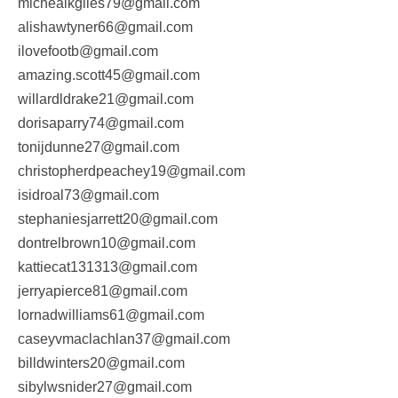
michealkgiles79@gmail.com
alishawtyner66@gmail.com
ilovefootb@gmail.com
amazing.scott45@gmail.com
willardldrake21@gmail.com
dorisaparry74@gmail.com
tonijdunne27@gmail.com
christopherdpeachey19@gmail.com
isidroal73@gmail.com
stephaniesjarrett20@gmail.com
dontrelbrown10@gmail.com
kattiecat131313@gmail.com
jerryapierce81@gmail.com
lornadwilliams61@gmail.com
caseyvmaclachlan37@gmail.com
billdwinters20@gmail.com
sibylwsnider27@gmail.com