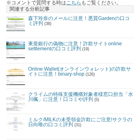
※コメントで質問する時は
こちら
もご覧ください。
関連する分析記事
森下玲奈のメールに注意！悪質Gardenの口コ
ミ評判
(38)
東亜銀行の偽物に注意！詐欺サイトonline
settlementの口コミ評判
(19)
Online Wallet(オンラインウォレット)の詐欺サ
イトに注意！binary-shop
(126)
クライムの特殊支援機構対象者様窓口担当「水
川楓」に注意！口コミや評判
(5)
ミルク/MILKの未受領金詐欺にご注意!サクラの
日向唯の口コミ評判
(31)