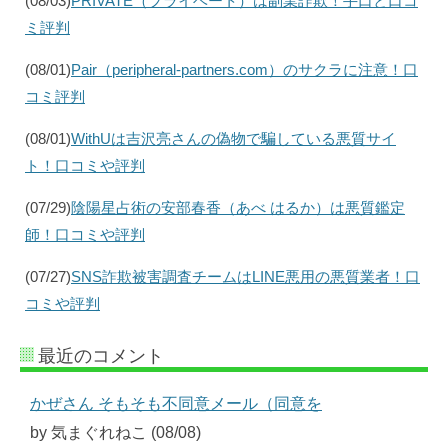
(08/03)
PRIVATE（プライベート）は副業詐欺！手口と口コ
ミ評判
(08/01)
Pair（peripheral-partners.com）のサクラに注意！口
コミ評判
(08/01)
WithUは吉沢亮さんの偽物で騙している悪質サイ
ト！口コミや評判
(07/29)
陰陽星占術の安部春香（あべ はるか）は悪質鑑定
師！口コミや評判
(07/27)
SNS詐欺被害調査チームはLINE悪用の悪質業者！口
コミや評判
最近のコメント
かぜさん そもそも不同意メール（同意を
by 気まぐれねこ (08/08)