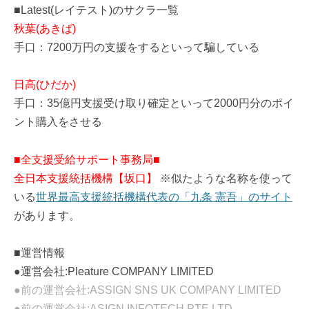
■Latest(レイテスト)のサクラ一覧
秋葉(あきば)
手口：7200万円の支援をするといって騙している
日高(ひだか)
手口：35億円支援受け取り確定といって2000円分のポイ
ント購入をさせる
■全支援受給サポート事務局■
全日本支援統括機構【坂口】
※似たような名称を使って
いる
世界最高支援統括機構代表の「九条 憲吾」のサイト
があります。
■運営情報
●運営会社:Pleature COMPANY LIMITED
●前の運営会社:ASSIGN SNS UK COMPANY LIMITED
●前の運営会社:ASIGN INFOTECH PTE.LTD.