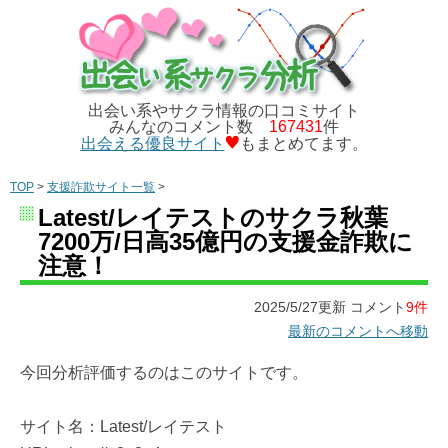
出会い系やサクラ情報の口コミサイト
みんなのコメント数
167431
件
出会える優良サイト
もまとめてます。
TOP
>
支援詐欺サイト一覧
>
Latest/レイテストのサクラ秋葉
7200万/日高35億円の支援金詐欺に
注意！
2025/5/27更新 コメント
9件
最新のコメントへ移動
今回分析評価するのはこのサイトです。
サイト名：Latest/レイテスト