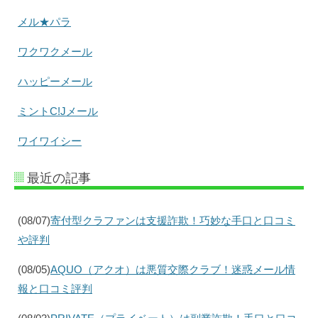
メル★パラ
ワクワクメール
ハッピーメール
ミントC!Jメール
ワイワイシー
最近の記事
(08/07)
寄付型クラファンは支援詐欺！巧妙な手口と口コミ
や評判
(08/05)
AQUO（アクオ）は悪質交際クラブ！迷惑メール情
報と口コミ評判