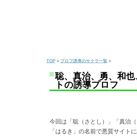
TOP
>
プロフ誘導のサクラ一覧
>
聡、真治、勇、和也、
トの誘導プロフ
今回は「聡（さとし）」「真治（
「はるき」の名前で悪質サイトに