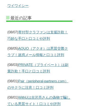
ワイワイシー
最近の記事
(08/07)
寄付型クラファンは支援詐欺！
巧妙な手口と口コミや評判
(08/05)
AQUO（アクオ）は悪質交際ク
ラブ！迷惑メール情報と口コミ評判
(08/03)
PRIVATE（プライベート）は副
業詐欺！手口と口コミ評判
(08/01)
Pair（peripheral-partners.com）
のサクラに注意！口コミ評判
(08/01)
WithUは吉沢亮さんの偽物で騙し
ている悪質サイト！口コミや評判