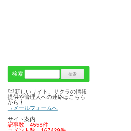
検索
新しいサイト、サクラの情報
提供や管理人への連絡はこちら
から！
→メールフォームへ
サイト案内
記事数
4558件
コメント数
167429件