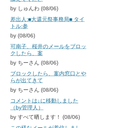
by しゅんわ (08/06)
差出人:■大還元祭事務局■ タイ
トル:参
by (08/06)
可南子、桜井のメールをブロッ
クしたら、案
by ちーさん (08/06)
ブロックしたら、案内窓口とや
らが出てきて
by ちーさん (08/06)
コメントは↓に移動しました
（by管理人）
by すべて晒します！ (08/06)
この様なメールが着信しまし