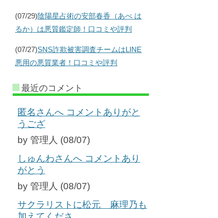
(07/29)
陰陽星占術の安部春香（あべ は
るか）は悪質鑑定師！口コミや評判
(07/27)
SNS詐欺被害調査チームはLINE
悪用の悪質業者！口コミや評判
最近のコメント
匿名さんへ コメントありがと
うござ
by 管理人 (08/07)
しゅんわさんへ コメントあり
がとう
by 管理人 (08/07)
サクラリストに松元 麻理乃も
加えてくださ