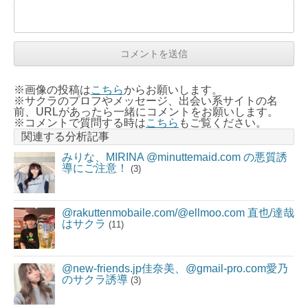
※画像の投稿は
こちら
からお願いします。
※サクラのプロフやメッセージ、出会い系サイトの名
前、URLがあったら一緒にコメントをお願いします。
※コメントで質問する時は
こちら
もご覧ください。
関連する分析記事
みりな、MIRINA @minuttemaid.com の悪質誘
導にご注意！
(3)
@rakuttenmobaile.com/@ellmoo.com 直也/達哉
はサクラ
(11)
@new-friends.jp佳奈美、@gmail-pro.com愛乃
のサクラ誘導
(3)