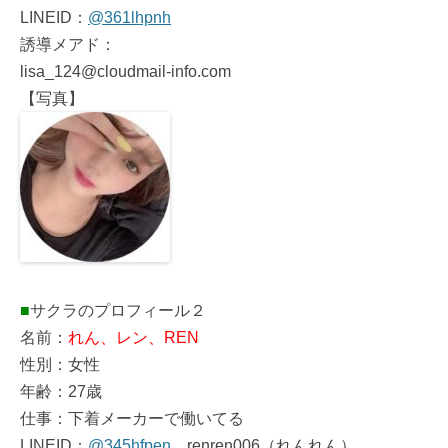
LINEID：
@361lhpnh
誘導メアド：
lisa_124@cloudmail-info.com
【写真】
■
サクラのプロフィール２
名前：
れん、レン、REN
性別：女性
年齢：27歳
仕事：下着メーカーで働いてる
LINEID：
@345hfpen
、renren006（れんれん）