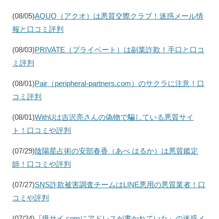
(08/05)
AQUO（アクオ）は悪質交際クラブ！迷惑メール情
報と口コミ評判
(08/03)
PRIVATE（プライベート）は副業詐欺！手口と口コ
ミ評判
(08/01)
Pair（peripheral-partners.com）のサクラに注意！口
コミ評判
(08/01)
WithUは吉沢亮さんの偽物で騙している悪質サイ
ト！口コミや評判
(07/29)
陰陽星占術の安部春香（あべ はるか）は悪質鑑定
師！口コミや評判
(07/27)
SNS詐欺被害調査チームはLINE悪用の悪質業者！口
コミや評判
(07/24)
『爆サイ.comにアドレスが書かれていた』の迷惑メ