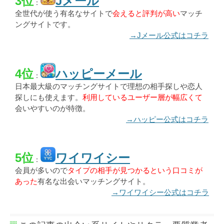
3位
Jメール
：
全世代が使う有名なサイトで
会えると評判が高い
マッチ
ングサイトです。
→Jメール公式はコチラ
4位
ハッピーメール
：
日本最大級のマッチングサイトで理想の相手探しや恋人
探しにも使えます。
利用しているユーザー層が幅広くて
会いやすいのが特徴。
→ハッピー公式はコチラ
5位
ワイワイシー
：
会員が多いので
タイプの相手が見つかるという口コミが
あった
有名な出会いマッチングサイト。
→ワイワイシー公式はコチラ