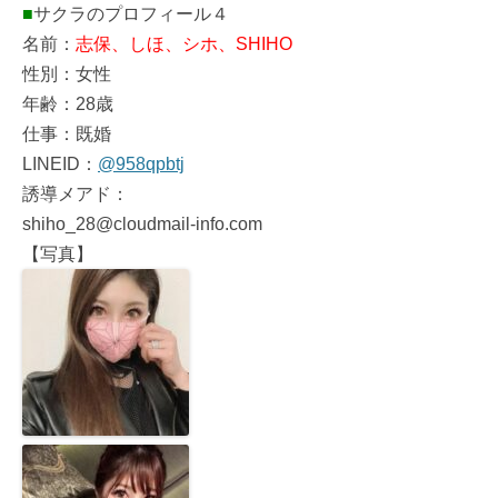
■
サクラのプロフィール４
名前：
志保、しほ、シホ、SHIHO
性別：女性
年齢：28歳
仕事：既婚
LINEID：
@958qpbtj
誘導メアド：
shiho_28@cloudmail-info.com
【写真】