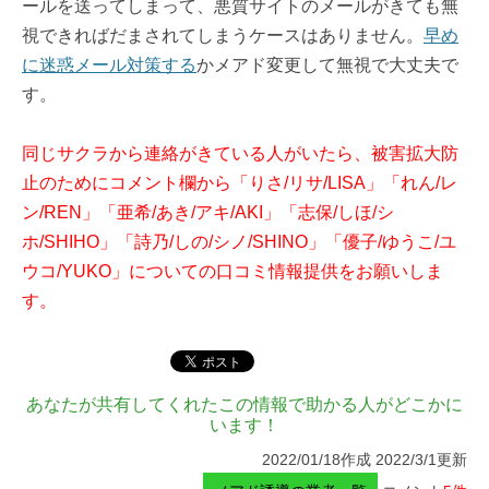
ールを送ってしまって、悪質サイトのメールがきても無
視できればだまされてしまうケースはありません。
早め
に迷惑メール対策する
かメアド変更して無視で大丈夫で
す。
同じサクラから連絡がきている人がいたら、被害拡大防
止のためにコメント欄から「りさ/リサ/LISA」「れん/レ
ン/REN」「亜希/あき/アキ/AKI」「志保/しほ/シ
ホ/SHIHO」「詩乃/しの/シノ/SHINO」「優子/ゆうこ/ユ
ウコ/YUKO」についての口コミ情報提供をお願いしま
す。
あなたが共有してくれたこの情報で助かる人がどこかに
います！
2022/01/18作成 2022/3/1更新