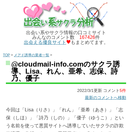
出会い系やサクラ情報の口コミサイト
みんなのコメント数
167426
件
出会える優良サイト
もまとめてます。
TOP
>
メアド誘導の業者一覧
>
@cloudmail-info.comのサクラ誘
導、Lisa、れん、亜希、志保、詩
乃、優子
2022/3/1更新 コメント
5件
最新のコメントへ移動
今回は「Lisa（りさ）」「れん」「亜希（あき）」「志
保（しほ）」「詩乃（しの）」「優子（ゆうこ）」とい
う名前を使って悪質サイトへ誘導していたサクラの詐欺