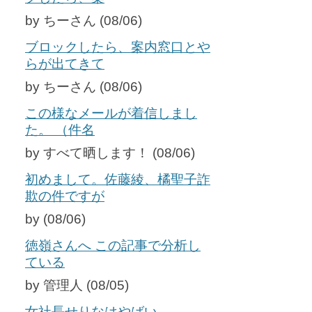
by ちーさん (08/06)
ブロックしたら、案内窓口とや
らが出てきて
by ちーさん (08/06)
この様なメールが着信しまし
た。 （件名
by すべて晒します！ (08/06)
初めまして。佐藤綾、橘聖子詐
欺の件ですが
by (08/06)
徳嶺さんへ この記事で分析し
ている
by 管理人 (08/05)
女社長せりなはやばい