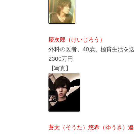
慶次郎（けいじろう）
外科の医者、40歳、極貧生活を
2300万円
【写真】
蒼太（そうた）悠希（ゆうき）遼