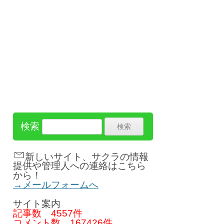
検索
新しいサイト、サクラの情報
提供や管理人への連絡はこちら
から！
→メールフォームへ
サイト案内
記事数
4557件
コメント数
167426件