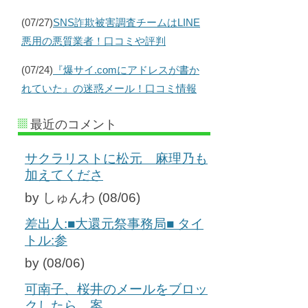
(07/27)
SNS詐欺被害調査チームはLINE
悪用の悪質業者！口コミや評判
(07/24)
『爆サイ.comにアドレスが書か
れていた』の迷惑メール！口コミ情報
最近のコメント
サクラリストに松元 麻理乃も
加えてくださ
by しゅんわ (08/06)
差出人:■大還元祭事務局■ タイ
トル:参
by (08/06)
可南子、桜井のメールをブロッ
クしたら、案