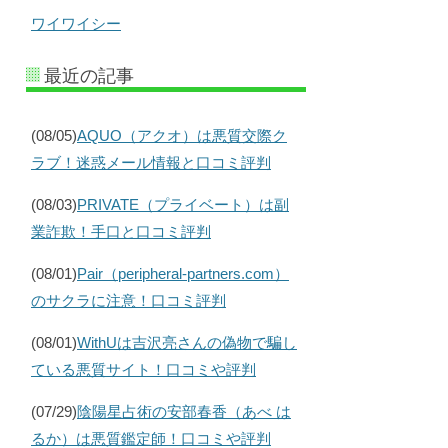
ワイワイシー
最近の記事
(08/05)
AQUO（アクオ）は悪質交際ク
ラブ！迷惑メール情報と口コミ評判
(08/03)
PRIVATE（プライベート）は副
業詐欺！手口と口コミ評判
(08/01)
Pair（peripheral-partners.com）
のサクラに注意！口コミ評判
(08/01)
WithUは吉沢亮さんの偽物で騙し
ている悪質サイト！口コミや評判
(07/29)
陰陽星占術の安部春香（あべ は
るか）は悪質鑑定師！口コミや評判