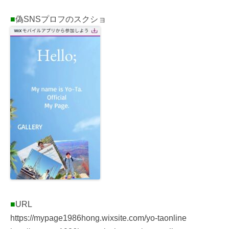
■
偽SNSプロフのスクショ
■
URL
https://mypage1986hong.wixsite.com/yo-taonline