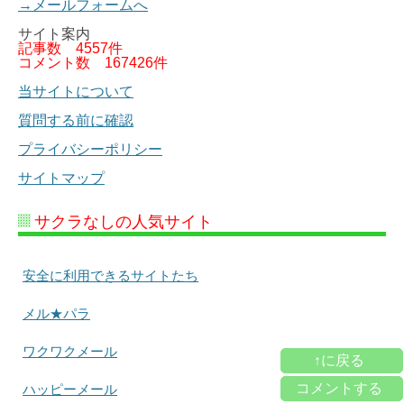
→メールフォームへ
サイト案内
記事数
4557件
コメント数
167426件
当サイトについて
質問する前に確認
プライバシーポリシー
サイトマップ
サクラなしの人気サイト
安全に利用できるサイトたち
メル★パラ
ワクワクメール
↑に戻る
コメントする
ハッピーメール