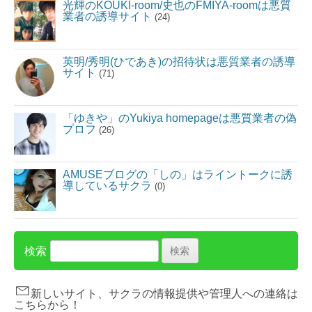
光輝のKOUKI-room/史也のFMIYA-roomは悪質
業者の誘導サイト
(24)
英明/秀明(ひであき)の招待状は悪質業者の誘導
サイト
(71)
「ゆきや」のYukiya homepageは悪質業者の偽
プロフ
(26)
AMUSEブログの「しの」はライントークに誘
導しているサクラ
(0)
検索
新しいサイト、サクラの情報提供や管理人への連絡は
こちらから！