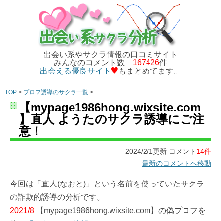
出会い系やサクラ情報の口コミサイト
みんなのコメント数
167426
件
出会える優良サイト
もまとめてます。
TOP
>
プロフ誘導のサクラ一覧
>
【mypage1986hong.wixsite.com
】直人 ようたのサクラ誘導にご注
意！
2024/2/1更新 コメント
14件
最新のコメントへ移動
今回は「直人(なおと)」という名前を使っていたサクラ
の詐欺的誘導の分析です。
2021/8
【mypage1986hong.wixsite.com】の偽プロフを