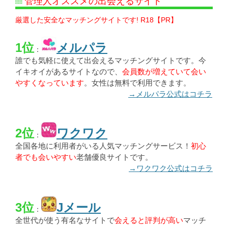
管理人オススメの出会えるサイト
厳選した安全なマッチングサイトです! R18【PR】
1位
メルパラ
：
誰でも気軽に使えて出会えるマッチングサイトです。今
イキオイがあるサイトなので、
会員数が増えていて会い
やすくなっています
。女性は無料で利用できます。
→メルパラ公式はコチラ
2位
ワクワク
：
全国各地に利用者がいる人気マッチングサービス！
初心
者でも会いやすい
老舗優良サイトです。
→ワクワク公式はコチラ
3位
Jメール
：
全世代が使う有名なサイトで
会えると評判が高い
マッチ