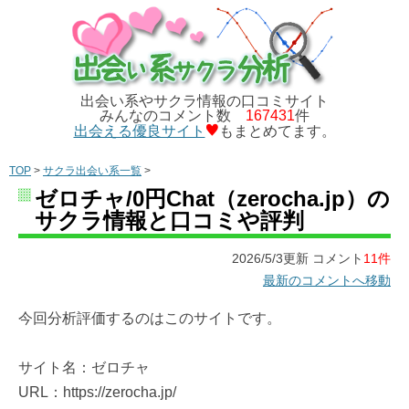
出会い系やサクラ情報の口コミサイト
みんなのコメント数
167431
件
出会える優良サイト
もまとめてます。
TOP
>
サクラ出会い系一覧
>
ゼロチャ/0円Chat（zerocha.jp）の
サクラ情報と口コミや評判
2026/5/3更新 コメント
11件
最新のコメントへ移動
今回分析評価するのはこのサイトです。
サイト名：ゼロチャ
URL：https://zerocha.jp/