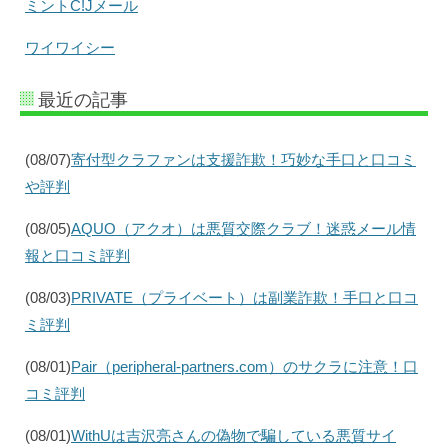
ミントC!Jメール
ワイワイシー
最近の記事
(08/07)
寄付型クラファンは支援詐欺！巧妙な手口と口コミ
や評判
(08/05)
AQUO（アクオ）は悪質交際クラブ！迷惑メール情
報と口コミ評判
(08/03)
PRIVATE（プライベート）は副業詐欺！手口と口コ
ミ評判
(08/01)
Pair（peripheral-partners.com）のサクラに注意！口
コミ評判
(08/01)
WithUは吉沢亮さんの偽物で騙している悪質サイ