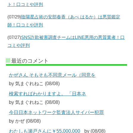
ト！口コミや評判
(07/29)
陰陽星占術の安部春香（あべ はるか）は悪質鑑定
師！口コミや評判
(07/27)
SNS詐欺被害調査チームはLINE悪用の悪質業者！口
コミや評判
最近のコメント
かぜさん そもそも不同意メール（同意を
by 気まぐれねこ (08/08)
検索すればわかりますよ。 「日本ネ
by 気まぐれねこ (08/08)
今日日本ネットワーク監査法人サイバー犯罪
by かぜ (08/08)
わたしも瀬戸さんに￥55,000,000
by (08/08)