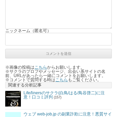
ニックネーム（匿名可）
※画像の投稿は
こちら
からお願いします。
※サクラのプロフやメッセージ、出会い系サイトの名
前、URLがあったら一緒にコメントをお願いします。
※コメントで質問する時は
こちら
もご覧ください。
関連する分析記事
Life/linersのサクラ(白鳥/はる/鳥谷啓二)に注
意！口コミ評判
(157)
ウェブ web-job.jp の副業詐欺に注意！悪質サイ