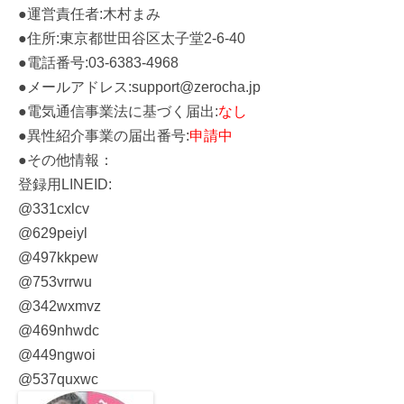
●運営責任者:木村まみ
●住所:東京都世田谷区太子堂2-6-40
●電話番号:03-6383-4968
●メールアドレス:support@zerocha.jp
●電気通信事業法に基づく届出:
なし
●異性紹介事業の届出番号:
申請中
●その他情報：
登録用LINEID:
@331cxlcv
@629peiyl
@497kkpew
@753vrrwu
@342wxmvz
@469nhwdc
@449ngwoi
@537quxwc