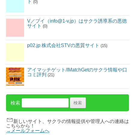
ト
(0)
V／ブイ（info@1-v.jp）はサクラ誘導系の悪徳
サイト
(0)
p02.jp 株式会社STVの悪質サイト
(15)
アイマッチゲット/IMatchGetのサクラ情報や口
コミ評判
(21)
検索
新しいサイト、サクラの情報提供や管理人への連絡は
こちらから！
→メールフォームへ