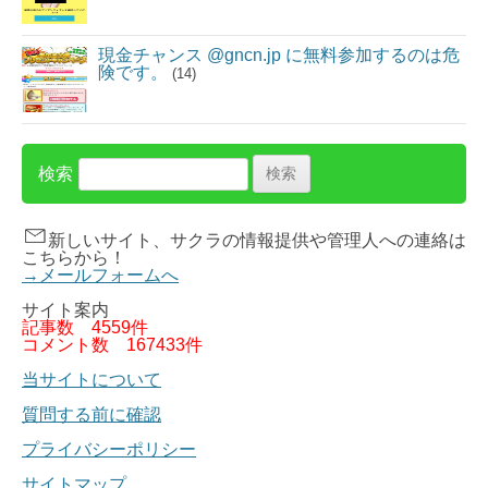
現金チャンス @gncn.jp に無料参加するのは危
険です。
(14)
検索
新しいサイト、サクラの情報提供や管理人への連絡は
こちらから！
→メールフォームへ
サイト案内
記事数
4559件
コメント数
167433件
当サイトについて
質問する前に確認
プライバシーポリシー
サイトマップ