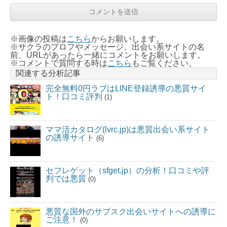
※画像の投稿は
こちら
からお願いします。
※サクラのプロフやメッセージ、出会い系サイトの名
前、URLがあったら一緒にコメントをお願いします。
※コメントで質問する時は
こちら
もご覧ください。
関連する分析記事
完全無料0円ラブはLINE登録誘導の悪質サイ
ト！口コミ評判
(1)
ママ活カタログ(lvrc.jp)は悪質出会い系サイト
の誘導サイト
(6)
セフレゲット（sfget.jp）の分析！口コミや評
判では悪質
(0)
悪質な国外のサブスク出会いサイトへの誘導に
ご注意！
(0)