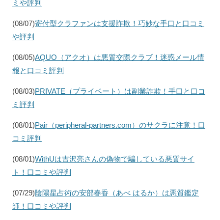
ミや評判
(08/07)
寄付型クラファンは支援詐欺！巧妙な手口と口コミ
や評判
(08/05)
AQUO（アクオ）は悪質交際クラブ！迷惑メール情
報と口コミ評判
(08/03)
PRIVATE（プライベート）は副業詐欺！手口と口コ
ミ評判
(08/01)
Pair（peripheral-partners.com）のサクラに注意！口
コミ評判
(08/01)
WithUは吉沢亮さんの偽物で騙している悪質サイ
ト！口コミや評判
(07/29)
陰陽星占術の安部春香（あべ はるか）は悪質鑑定
師！口コミや評判