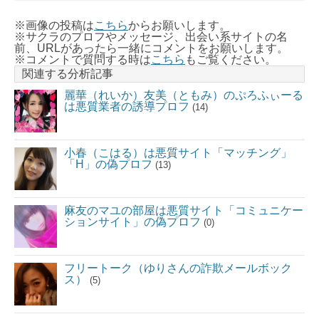
※画像の投稿は
こちら
からお願いします。
※サクラのプロフやメッセージ、出会い系サイトの名
前、URLがあったら一緒にコメントをお願いします。
※コメントで質問する時は
こちら
もご覧ください。
関連する分析記事
麗華（れいか）友美（ともみ）のぷろふぃーる
は悪質業者の誘導プロフ
(14)
小春（こはる）は悪質サイト「マッチング」
「H」の偽プロフ
(13)
麻友のマユの部屋は悪質サイト「コミュニケー
ションサイト」の偽プロフ
(0)
フリートーク（ゆりさんの詐欺メールボック
ス）
(5)