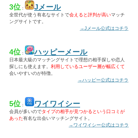
3位
Jメール
：
全世代が使う有名なサイトで
会えると評判が高い
マッチ
ングサイトです。
→Jメール公式はコチラ
4位
ハッピーメール
：
日本最大級のマッチングサイトで理想の相手探しや恋人
探しにも使えます。
利用しているユーザー層が幅広くて
会いやすいのが特徴。
→ハッピー公式はコチラ
5位
ワイワイシー
：
会員が多いので
タイプの相手が見つかるという口コミが
あった
有名な出会いマッチングサイト。
→ワイワイシー公式はコチラ