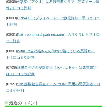
(08/05)
AQUO（アクオ）は悪質交際クラブ！迷惑メール情
報と口コミ評判
(08/03)
PRIVATE（プライベート）は副業詐欺！手口と口コ
ミ評判
(08/01)
Pair（peripheral-partners.com）のサクラに注意！口
コミ評判
(08/01)
WithUは吉沢亮さんの偽物で騙している悪質サイ
ト！口コミや評判
(07/29)
陰陽星占術の安部春香（あべ はるか）は悪質鑑定
師！口コミや評判
(07/27)
SNS詐欺被害調査チームはLINE悪用の悪質業者！口
コミや評判
最近のコメント