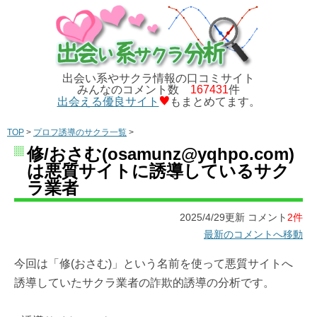
出会い系やサクラ情報の口コミサイト
みんなのコメント数
167431
件
出会える優良サイト
もまとめてます。
TOP
>
プロフ誘導のサクラ一覧
>
修/おさむ(osamunz@yqhpo.com)
は悪質サイトに誘導しているサク
ラ業者
2025/4/29更新 コメント
2件
最新のコメントへ移動
今回は「修(おさむ)」という名前を使って悪質サイトへ
誘導していたサクラ業者の詐欺的誘導の分析です。