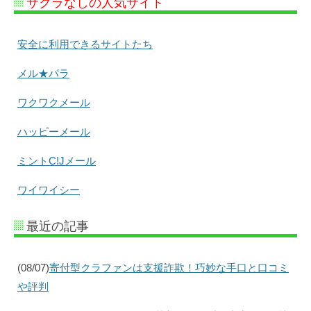
サクラなしの人気サイト
安全に利用できるサイトたち
メル★パラ
ワクワクメール
ハッピーメール
ミントC!Jメール
ワイワイシー
最近の記事
(08/07)
寄付型クラファンは支援詐欺！巧妙な手口と口コミ
や評判