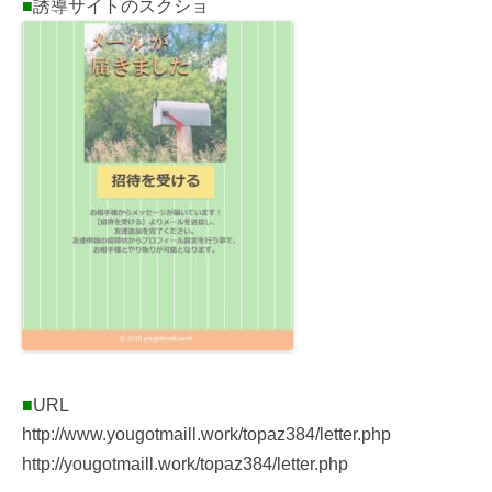
■
誘導サイトのスクショ
■
URL
http://www.yougotmaill.work/topaz384/letter.php
http://yougotmaill.work/topaz384/letter.php