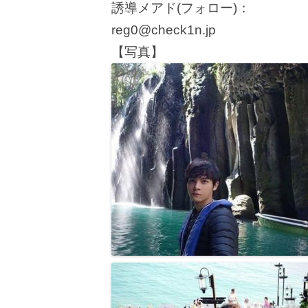
誘導メアド(フォロー)：
reg0@check1n.jp
【写真】