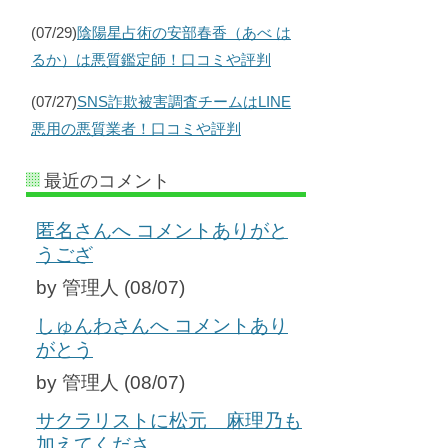
(07/29)
陰陽星占術の安部春香（あべ は
るか）は悪質鑑定師！口コミや評判
(07/27)
SNS詐欺被害調査チームはLINE
悪用の悪質業者！口コミや評判
最近のコメント
匿名さんへ コメントありがと
うござ
by 管理人 (08/07)
しゅんわさんへ コメントあり
がとう
by 管理人 (08/07)
サクラリストに松元 麻理乃も
加えてくださ