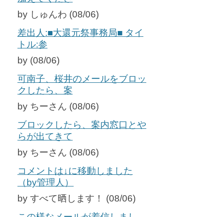
by しゅんわ (08/06)
差出人:■大還元祭事務局■ タイ
トル:参
by (08/06)
可南子、桜井のメールをブロッ
クしたら、案
by ちーさん (08/06)
ブロックしたら、案内窓口とや
らが出てきて
by ちーさん (08/06)
コメントは↓に移動しました
（by管理人）
by すべて晒します！ (08/06)
この様なメールが着信しまし