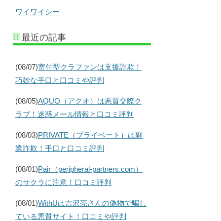
ワイワイシー
最近の記事
(08/07)
寄付型クラファンは支援詐欺！
巧妙な手口と口コミや評判
(08/05)
AQUO（アクオ）は悪質交際ク
ラブ！迷惑メール情報と口コミ評判
(08/03)
PRIVATE（プライベート）は副
業詐欺！手口と口コミ評判
(08/01)
Pair（peripheral-partners.com）
のサクラに注意！口コミ評判
(08/01)
WithUは吉沢亮さんの偽物で騙し
ている悪質サイト！口コミや評判