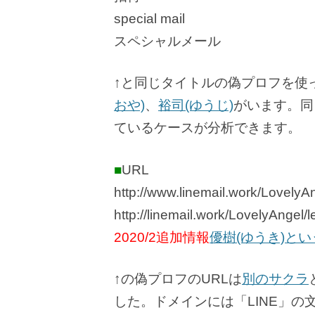
special mail
スペシャルメール
↑と同じタイトルの偽プロフを使
おや)
、
裕司(ゆうじ)
がいます。同
ているケースが分析できます。
■
URL
http://www.linemail.work/LovelyAn
http://linemail.work/LovelyAngel/l
2020/2追加情報
優樹(ゆうき)と
↑の偽プロフのURLは
別のサクラ
した。ドメインには「LINE」