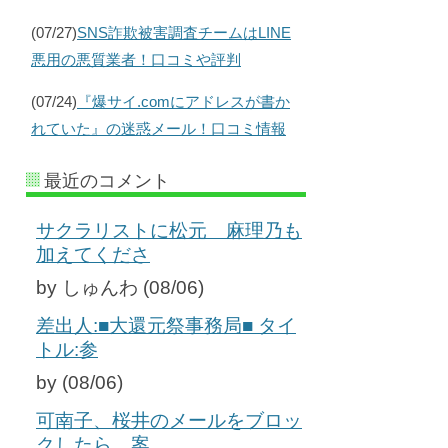
(07/27)
SNS詐欺被害調査チームはLINE
悪用の悪質業者！口コミや評判
(07/24)
『爆サイ.comにアドレスが書か
れていた』の迷惑メール！口コミ情報
最近のコメント
サクラリストに松元 麻理乃も
加えてくださ
by しゅんわ (08/06)
差出人:■大還元祭事務局■ タイ
トル:参
by (08/06)
可南子、桜井のメールをブロッ
クしたら、案