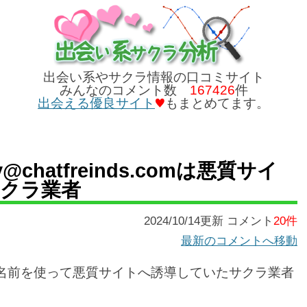
出会い系やサクラ情報の口コミサイト
みんなのコメント数
167426
件
出会える優良サイト
もまとめてます。
chatfreinds.comは悪質サイ
クラ業者
2024/10/14更新 コメント
20件
最新のコメントへ移動
う名前を使って悪質サイトへ誘導していたサクラ業者