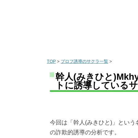
TOP
>
プロフ誘導のサクラ一覧
>
幹人(みきひと)Mkhy@
トに誘導しているサ
今回は「幹人(みきひと)」とい
の詐欺的誘導の分析です。