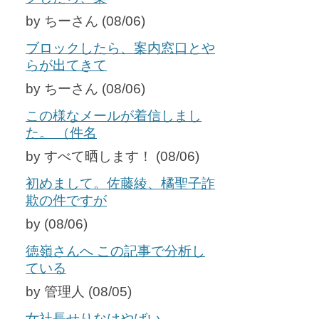
by ちーさん (08/06)
ブロックしたら、案内窓口とや
らが出てきて
by ちーさん (08/06)
この様なメールが着信しまし
た。 （件名
by すべて晒します！ (08/06)
初めまして。佐藤綾、橘聖子詐
欺の件ですが
by (08/06)
徳嶺さんへ この記事で分析し
ている
by 管理人 (08/05)
女社長せりなはやばい