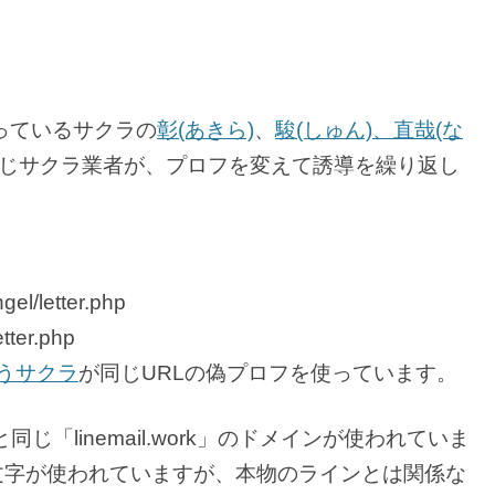
っているサクラの
彰(あきら)
、
駿(しゅん)、直哉(な
じサクラ業者が、プロフを変えて誘導を繰り返し
gel/letter.php
etter.php
いうサクラ
が同じURLの偽プロフを使っています。
と同じ「linemail.work」のドメインが使われていま
の文字が使われていますが、本物のラインとは関係な