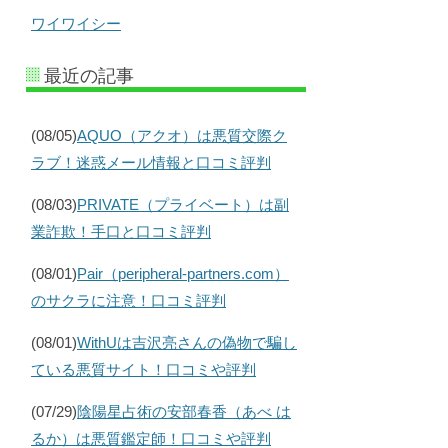
ワイワイシー
最近の記事
(08/05)
AQUO（アクオ）は悪質交際ク
ラブ！迷惑メール情報と口コミ評判
(08/03)
PRIVATE（プライベート）は副
業詐欺！手口と口コミ評判
(08/01)
Pair（peripheral-partners.com）
のサクラに注意！口コミ評判
(08/01)
WithUは吉沢亮さんの偽物で騙し
ている悪質サイト！口コミや評判
(07/29)
陰陽星占術の安部春香（あべ は
るか）は悪質鑑定師！口コミや評判