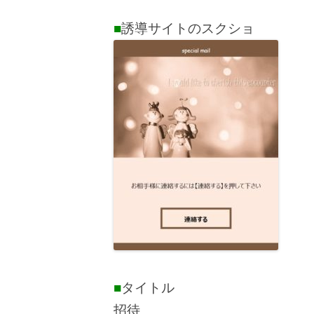
■
誘導サイトのスクショ
■
タイトル
招待