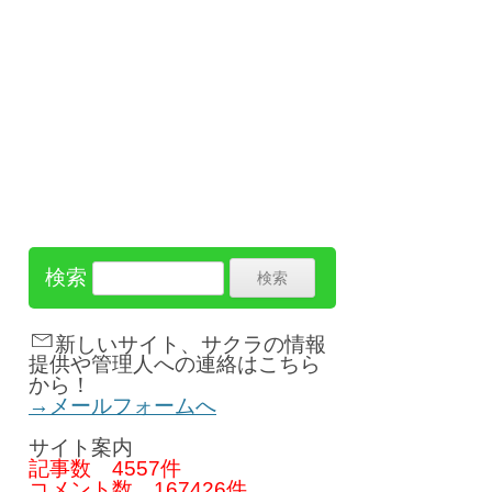
検索
新しいサイト、サクラの情報
提供や管理人への連絡はこちら
から！
→メールフォームへ
サイト案内
記事数
4557件
コメント数
167426件