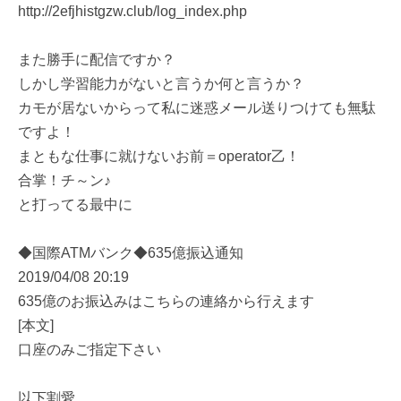
http://2efjhistgzw.club/log_index.php
また勝手に配信ですか？
しかし学習能力がないと言うか何と言うか？
カモが居ないからって私に迷惑メール送りつけても無駄
ですよ！
まともな仕事に就けないお前＝operator乙！
合掌！チ～ン♪
と打ってる最中に
◆国際ATMバンク◆635億振込通知
2019/04/08 20:19
635億のお振込みはこちらの連絡から行えます
[本文]
口座のみご指定下さい
以下割愛。