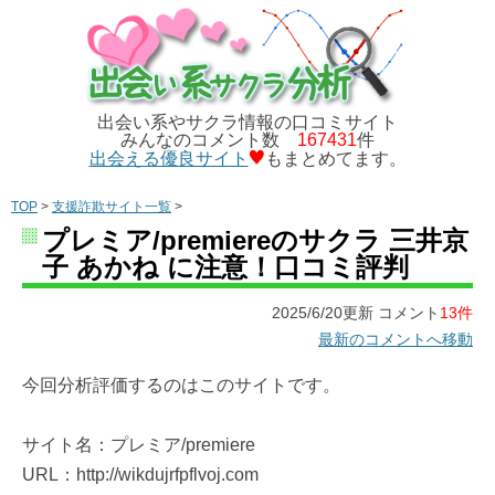
出会い系やサクラ情報の口コミサイト
みんなのコメント数
167431
件
出会える優良サイト
もまとめてます。
TOP
>
支援詐欺サイト一覧
>
プレミア/premiereのサクラ 三井京
子 あかね に注意！口コミ評判
2025/6/20更新 コメント
13件
最新のコメントへ移動
今回分析評価するのはこのサイトです。
サイト名：プレミア/premiere
URL：http://wikdujrfpflvoj.com