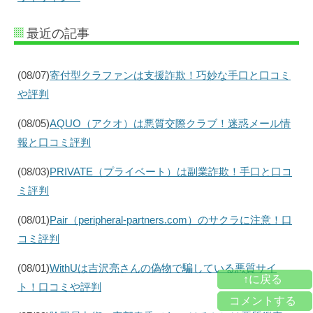
最近の記事
(08/07)
寄付型クラファンは支援詐欺！巧妙な手口と口コミ
や評判
(08/05)
AQUO（アクオ）は悪質交際クラブ！迷惑メール情
報と口コミ評判
(08/03)
PRIVATE（プライベート）は副業詐欺！手口と口コ
ミ評判
(08/01)
Pair（peripheral-partners.com）のサクラに注意！口
コミ評判
(08/01)
WithUは吉沢亮さんの偽物で騙している悪質サイ
↑に戻る
ト！口コミや評判
コメントする