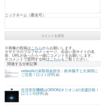
ニックネーム（匿名可）
※画像の投稿は
こちら
からお願いします。
※サクラのプロフやメッセージ、出会い系サイトの名
前、URLがあったら一緒にコメントをお願いします。
※コメントで質問する時は
こちら
もご覧ください。
関連する分析記事
networkの未取得金担当：鈴木陽子と久保田に
ご注意！口コミ評判
(6)
生活安定機構はORION(オリオン)の支援詐欺！
口コミや評判
(4)