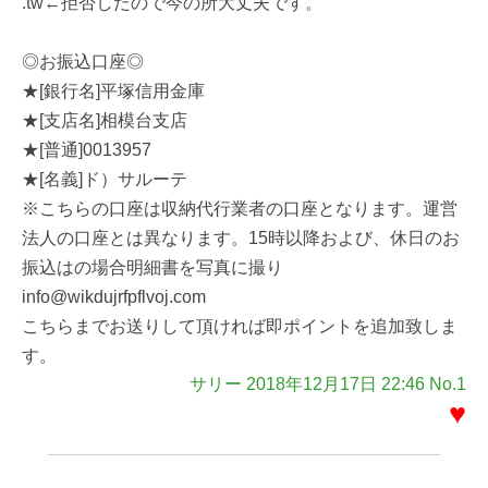
.tw←拒否したので今の所大丈夫です。
◎お振込口座◎
★[銀行名]平塚信用金庫
★[支店名]相模台支店
★[普通]0013957
★[名義]ド）サルーテ
※こちらの口座は収納代行業者の口座となります。運営
法人の口座とは異なります。15時以降および、休日のお
振込はの場合明細書を写真に撮り
info@wikdujrfpflvoj.com
こちらまでお送りして頂ければ即ポイントを追加致しま
す。
サリー 2018年12月17日 22:46 No.1
♥