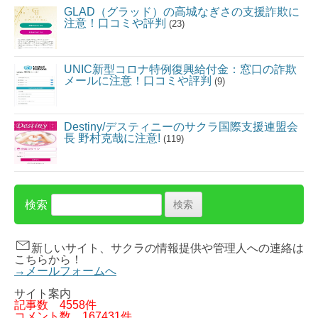
GLAD（グラッド）の高城なぎさの支援詐欺に
注意！口コミや評判
(23)
UNIC新型コロナ特例復興給付金：窓口の詐欺
メールに注意！口コミや評判
(9)
Destiny/デスティニーのサクラ国際支援連盟会
長 野村克哉に注意!
(119)
検索
新しいサイト、サクラの情報提供や管理人への連絡は
こちらから！
→メールフォームへ
サイト案内
記事数
4558件
コメント数
167431件