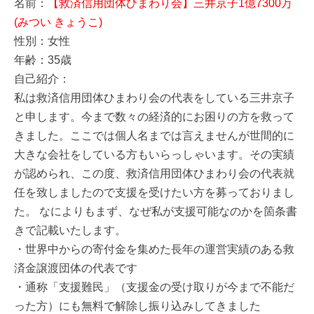
名前：
【救済信用団体ひまわり会】三井京子1億7300万
(みつい きょうこ)
性別：女性
年齢：35歳
自己紹介：
私は救済信用団体ひまわり会の代表をしている三井京子
と申します。今まで数々の経済的にお困りの方を救って
きました。ここでは個人名までは言えませんが世間的に
大きな会社をしている方もいらっしゃいます。その実績
が認められ、この度、救済信用団体ひまわり会の代表就
任を致しましたので支援を受けたい方を募っておりまし
た。 なによりもまず、なぜ私が支援可能なのかを箇条書
きで記載いたします。
・世界中からの寄付金を集めた長年の運営実績のある救
済金譲渡団体の代表です
・通称「支援難民」（支援金の受け取りが今まで不能だ
った方）にも無料で解除し振り込みしてきました