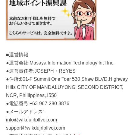
■運営情報
●運営会社:Masaya Information Technology Int'l Inc.
●運営責任者:JOSEPH・REYES
●住所:801-F Summit One Toer 530 Shaw BLVD.Highway
Hills CITY OF MANDALUYONG, SECOND DISTRICT,
NCR, Phillippines,1550
●電話番号:+63-967-280-8876
●メールアドレス:
info@wikdujrfpflvoj.com
support@wikdujrfpflvoj.com