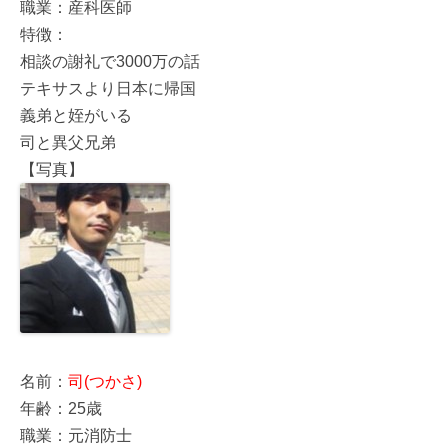
職業：産科医師
特徴：
相談の謝礼で3000万の話
テキサスより日本に帰国
義弟と姪がいる
司と異父兄弟
【写真】
名前：
司(つかさ)
年齢：25歳
職業：元消防士