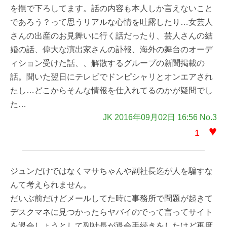
を撫で下ろしてます。話の内容も本人しか言えないこと
であろう？って思うリアルな心情を吐露したり…女芸人
さんの出産のお見舞いに行く話だったり、芸人さんの結
婚の話、偉大な演出家さんの訃報、海外の舞台のオーデ
ィション受けた話、、解散するグループの新聞掲載の
話。聞いた翌日にテレビでドンピシャリとオンエアされ
たし…どこからそんな情報を仕入れてるのかが疑問でし
た…
JK 2016年09月02日 16:56 No.3
♥
1
ジュンだけではなくマサちゃんや副社長迄が人を騙すな
んて考えられません。
だいぶ前だけどメールしてた時に事務所で問題が起きて
デスクマネに見つかったらヤバイのでって言ってサイト
を退会しょうとして副社長が退会手続きをしたけど再度