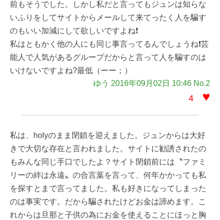
前もそうでした。しかし私だと言ってもジュンは知らな
いふりをしてサイトからメールして来てったく人を騙す
のもいい加減にして欲しいですよね❗️
私はともかく他の人にも同じ事言ってるんでしょうね❗️芸
能人で人気があるグループだからと言って人を騙すのは
いけないですよね?最低（ーー；）
ゆう 2016年09月02日 10:46 No.2
♥
4
私は、holyのまま閉鎖を迎えました。ジュンからは大好
きで大切な存在と言われました。サイトに勧誘されたの
もみんな同じ手口でしたよ？サイト閉鎖前には〝ファミ
リーの絆は永遠〟の合言葉を言って、何年かかっても私
を探すとまで言ってました。私も好きになってしまった
のは事実です。だから騙されたけどお金は諦めます。こ
れからは旦那と子供の為にお金を使えることにほっと胸