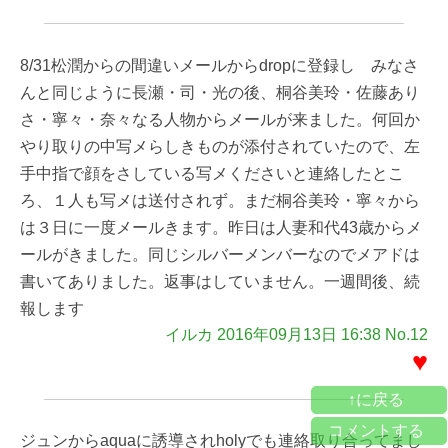
8/31松潤からの間違いメールからdropに登録し みなさ
んと同じように長瀬・司・光の後、桐谷美玲・佐藤あり
さ・寧々・奈々なる人物からメールが来ました。何回か
やり取りの中写メらしきものが添付されていたので、左
手中指で顔をさしている写メくださいと連絡したとこ
ろ、１人も写メは送付されず。まだ桐谷美玲・寧々から
は３日に一度メールきます。昨日は人妻和代43歳からメ
ールがきました。同じシルバーメンバーなのでメアドは
書いてありました。返事はしていません。一週間後、続
報します
イルカ 2016年09月13日 16:38 No.12
♥
↑に戻る
コメントする
ジュンからaquaに誘導されholyでも連絡取り合ってまし