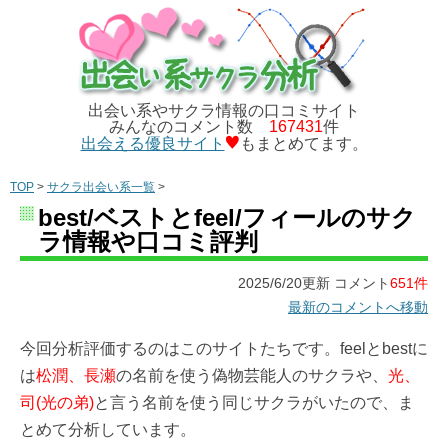
出会い系やサクラ情報の口コミサイト
みんなのコメント数
167431
件
出会える優良サイト
もまとめてます。
TOP
>
サクラ出会い系一覧
>
best/ベストとfeel/フィールのサク
ラ情報や口コミ評判
2025/6/20更新 コメント
651件
最新のコメントへ移動
今回分析評価するのはこのサイトたちです。feelとbestに
は
松潤、長瀬
の名前を使う偽物芸能人のサクラや、
光、
司(光の弟)
と言う名前を使う同じサクラがいたので、ま
とめて分析しています。