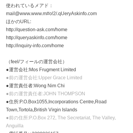
使われているメアド：
mail@www.www.m#o!2/.qUeryAskinfo.com
ほかのURL:
http://question-ask.com/home
http://queryaskinfo.com/home
http://inquiry-info.com/home
（feel/フィールの運営会社）
●運営会社:Mos Frugment Limited
●前の運営会社:Upper Grace Limited
●運営責任者:Wong Nim Chi
●前の運営責任者:JOHN THOMPSON
●住所:P.O.Box1055,Incorporations Centre,Road
Town,Tortola,British Virgin Islands
●前の住所:P.O.Box 272, The Secretariat, The Valley,
Anguilla