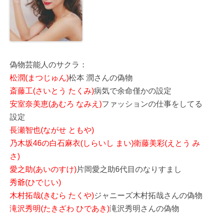
偽物芸能人のサクラ：
松潤(まつじゅん)
松本 潤さんの偽物
斎藤工(さいとう たくみ)
病気で余命僅かの設定
安室奈美恵(あむろ なみえ)
ファッションの仕事をしてる
設定
長瀬智也(ながせ ともや)
乃木坂46の白石麻衣(しらいし まい)衛藤美彩(えとう み
さ)
愛之助(あいのすけ)
片岡愛之助6代目のなりすまし
秀爺(ひでじい)
木村拓哉(きむら たくや)
ジャニーズ木村拓哉さんの偽物
滝沢秀明(たきざわ ひであき)
滝沢秀明さんの偽物